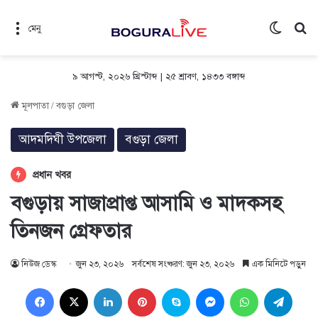
Switch 
সন
মেনু
৯ আগস্ট, ২০২৬ খ্রিস্টাব্দ
|
২৫ শ্রাবণ, ১৪৩৩ বঙ্গাব্দ
মূলপাতা
/
বগুড়া জেলা
আদমদিঘী উপজেলা
বগুড়া জেলা
প্রধান খবর
বগুড়ায় সাজাপ্রাপ্ত আসামি ও মাদকসহ
তিনজন গ্রেফতার
নিউজ ডেস্ক
জুন ২৩, ২০২৬
সর্বশেষ সংষ্করণ: জুন ২৩, ২০২৬
এক মিনিটে পড়ুন
Facebook
X
LinkedIn
Pinterest
Skype
Messenger
WhatsApp
Teleg