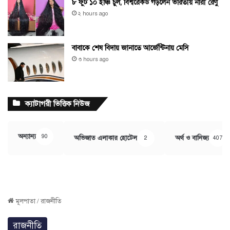
৮ ফুট ১০ ইঞ্চি চুল, বিশ্বরেকর্ড গড়লেন ভারতীয় নারী রেণু
২ hours ago
বাবাকে শেষ বিদায় জানাতে আর্জেন্টিনায় মেসি
৩ hours ago
ক্যাটাগরী ভিত্তিক নিউজ
অন্যান্য
90
অভিজাত এলাকার হোটেল
অর্থ ও বানিজ্য
2
407