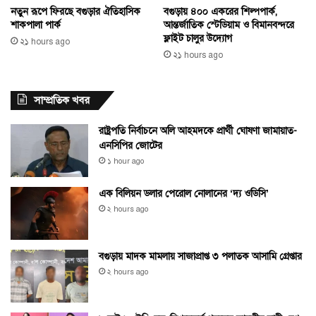
নতুন রূপে ফিরছে বগুড়ার ঐতিহাসিক
বগুড়ায় ৪০০ একরের শিল্পপার্ক,
শাকপালা পার্ক
আন্তর্জাতিক স্টেডিয়াম ও বিমানবন্দরে
ফ্লাইট চালুর উদ্যোগ
২১ hours ago
২১ hours ago
সাম্প্রতিক খবর
রাষ্ট্রপতি নির্বাচনে অলি আহমদকে প্রার্থী ঘোষণা জামায়াত-
এনসিপির জোটের
১ hour ago
এক বিলিয়ন ডলার পেরোল নোলানের ‘দ্য ওডিসি’
২ hours ago
বগুড়ায় মাদক মামলায় সাজাপ্রাপ্ত ৩ পলাতক আসামি গ্রেপ্তার
২ hours ago