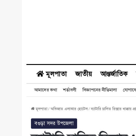
মূলপাতা
জাতীয়
আন্তর্জাতিক
আমাদের কথা
শর্তাবলী
বিজ্ঞাপনের নীতিমালা
যোগায
মূলপাতা
/
অভিজাত এলাকার হোটেল
/
ব্যাটারি চালিত রিক্সার ধাক্কায় প্র
বগুড়া সদর উপজেলা