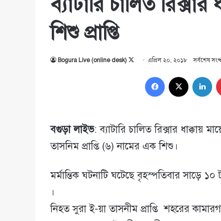
ব্যাটারি চালিত রিক্সার ধ
শিশু প্রাপ্তি
Follow
Bogura Live (online desk)
এপ্রিল ২০, ২০১৮
সর্বশেষ সংষ
on
Facebook
X
Lin
X
বগুড়া লাইভ
: ব্যাটারি চালিত রিক্সার ধাক্কায় ম
তাসনিম প্রাপ্তি (৬) নামের এক শিশু।
মর্মান্তিক ঘটনাটি ঘটেছে বৃহস্পতিবার সাড়ে
।
নিহত সুরা ই-য়া তাসনীম প্রাপ্তি শহরের কামারগ