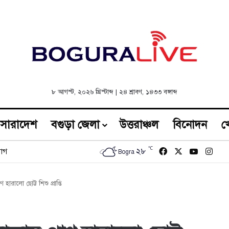
৮ আগস্ট, ২০২৬ খ্রিস্টাব্দ
|
২৪ শ্রাবণ, ১৪৩৩ বঙ্গাব্দ
সারাদেশ
বগুড়া জেলা
উত্তরাঞ্চল
বিনোদন
খ
℃
Facebook
X
YouTub
Inst
২৮
োগ
Bogra
াণ হারালো ছোট্ট শিশু প্রাপ্তি