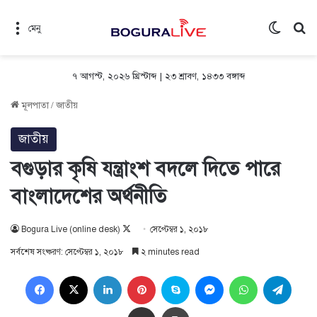
Switch 
সন
মেনু
৭ আগস্ট, ২০২৬ খ্রিস্টাব্দ
|
২৩ শ্রাবণ, ১৪৩৩ বঙ্গাব্দ
মূলপাতা
/
জাতীয়
জাতীয়
বগুড়ার কৃষি যন্ত্রাংশ বদলে দিতে পারে
বাংলাদেশের অর্থনীতি
Follow
Bogura Live (online desk)
সেপ্টেম্বর ১, ২০১৮
on
সর্বশেষ সংষ্করণ: সেপ্টেম্বর ১, ২০১৮
২ minutes read
X
Facebook
X
LinkedIn
Pinterest
Skype
Messenger
WhatsApp
Teleg
Share via Email
প্রিন্ট