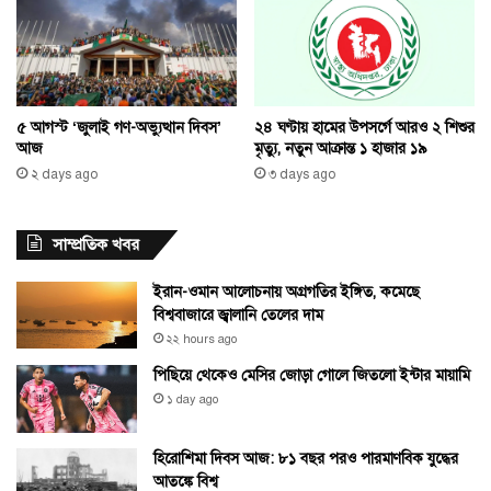
২৪ ঘণ্টায় হামের উপসর্গে আরও ২ শিশুর
৫ আগস্ট ‘জুলাই গণ-অভ্যুত্থান দিবস’
মৃত্যু, নতুন আক্রান্ত ১ হাজার ১৯
আজ
৩ days ago
২ days ago
সাম্প্রতিক খবর
ইরান-ওমান আলোচনায় অগ্রগতির ইঙ্গিত, কমেছে
বিশ্ববাজারে জ্বালানি তেলের দাম
২২ hours ago
পিছিয়ে থেকেও মেসির জোড়া গোলে জিতলো ইন্টার মায়ামি
১ day ago
হিরোশিমা দিবস আজ: ৮১ বছর পরও পারমাণবিক যুদ্ধের
আতঙ্কে বিশ্ব