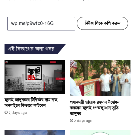
নিউজ লিংক কপি করুন
এই বিভাগের অন্য খবর
জুলাই জাদুঘরের টিকিটের দাম কত,
প্রধানমন্ত্রী তারেক রহমান উদ্বোধন
অনলাইনে কিভাবে কাটবেন
করলেন জুলাই গণঅভ্যুত্থান স্মৃতি
২ days ago
জাদুঘর
২ days ago