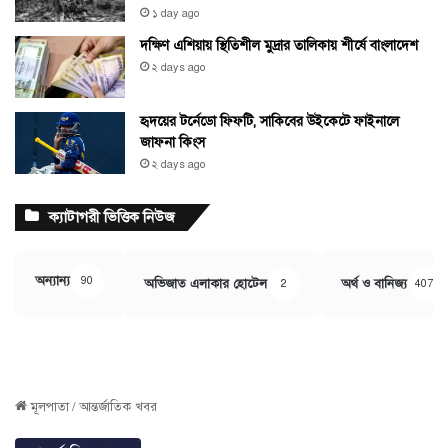
১ day ago
দক্ষিণ এশিয়ায় স্থিতিশীল মুদ্রার তালিকায় শীর্ষে বাংলাদেশ
২ days ago
হৃদয়ের টর্নেডো ফিফটি, সাকিবের উইকেটে ফাইনালে
জাফনা কিংস
২ days ago
ক্যাটাগরী ভিত্তিক নিউজ
অন্যান্য
90
অভিজাত এলাকার হোটেল
অর্থ ও বানিজ্য
2
407