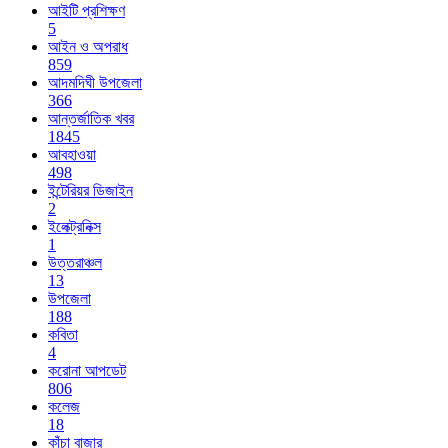
আইটি প্রশিক্ষণ
5
আইন ও অপরাধ
859
আদমদিঘী উপজেলা
366
আন্তর্জাতিক খবর
1845
আবহাওয়া
498
ইন্টেরিয়র ডিজাইন
2
ইলেক্ট্রনিক্স
1
উত্তরাঞ্চল
13
উপজেলা
188
কবিতা
4
করোনা আপডেট
806
কলেজ
18
কাঁচা বাজার