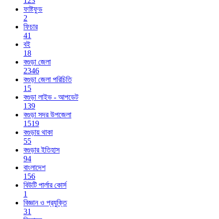
123
ফাষ্টফুড
2
ফিচার
41
বই
18
বগুড়া জেলা
2346
বগুড়া জেলা পরিচিতি
15
বগুড়া লাইভ - আপডেট
139
বগুড়া সদর উপজেলা
1519
বগুড়ায় থাকা
55
বগুড়ার ইতিহাস
94
বাংলাদেশ
156
বিউটি পার্লার কোর্স
1
বিজ্ঞান ও প্রযুক্তি
31