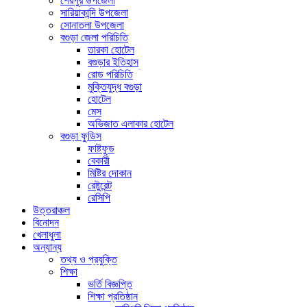
শেরপুর উপজেলা
সারিয়াকান্দি উপজেলা
সোনাতলা উপজেলা
বগুড়া জেলা পরিচিতি
তারকা হোটেল
বগুড়ার ইতিহাস
রোড পরিচিতি
মুক্তিযুদ্ধ বগুড়া
হোটেল
মেস
অভিজাত এলাকার হোটেল
বগুড়া ফুডিস
ফাষ্টফুড
বেকারী
মিষ্টির দোকান
রেষ্টুরেন্ট
রেসিপি
উত্তরাঞ্চল
বিনোদন
খেলাধুলা
অন্যান্য
তথ্য ও প্রযুক্তি
শিক্ষা
ভর্তি বিজ্ঞপ্তি
শিক্ষা প্রতিষ্ঠান