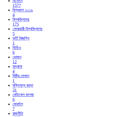
বিনোদন
1577
বিশ্বকাপ ২০১৯
4
বিশ্ববিদ্যালয়
175
বেসরকারী বিশ্ববিদ্যালয়
5
ভর্তি বিজ্ঞপ্তি
1
ভিডিও
6
ভোজন
12
মাদ্রাসা
4
মিষ্টির দোকান
1
মুক্তিযুদ্ধ বগুড়া
31
মেডিকেল কলেজ
6
মোবাইল
7
রাজনীতি