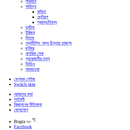
পরিবহন
সাহিত্য
কবিতা
ছোটগল্প
প্রবন্ধ/নিবন্ধ
দুর্ঘটনা
টুরিজম
ফিচার
নব্যদীপ্তি_শুদ্ধ চিন্তায় তারুণ্য
ছবিঘর
নাগরিক সেবা
প্রয়োজনীয় তথ্য
ভিডিও
আবহাওয়া
ফেসবুক পেইজ
Switch skin
আমাদের কথা
শর্তাবলী
বিজ্ঞাপনের নীতিমালা
যোগাযোগ
℃
Bogra
৩০
Facebook