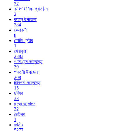
27
কারিগরি শিক্ষা প্রতিষ্ঠান
2
কাহালু উপজেলা
284
কেনাকাটা
8
কোচিং সেন্টার
1
খেলাধুলা
2883
গণমাধ্যম সংক্রান্ত
39
গাবতলী উপজেলা
208
চিকিৎসা সংক্রান্ত
15
ছবিঘর
38
ছাত্র আন্দোলন
32
ছোটগল্প
1
জাতীয়
5277