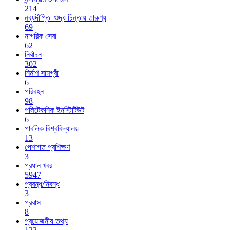
214
নব্যদীপ্তি_শুদ্ধ চিন্তায় তারুণ্য
69
নাগরিক সেবা
62
নির্বাচন
302
নির্মাণ সামগ্রী
6
পরিবহন
98
পলিটেকনিক ইনস্টিটিউট
6
পাবলিক বিশ্ববিদ্যালয়
13
পেশাগত প্রশিক্ষণ
3
প্রধান খবর
5947
প্রবন্ধ/নিবন্ধ
3
প্রবাস
8
প্রয়োজনীয় তথ্য