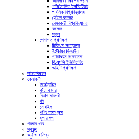
কারিগরি শিক্ষা প্রতিষ্ঠান
পলিটেকনিক ইনস্টিটিউট
পাবলিক বিশ্ববিদ্যালয়
ডেন্টাল কলেজ
বেসরকারী বিশ্ববিদ্যালয়
কলেজ
স্কুল
পেশাগত প্রশিক্ষণ
চিকিৎসা সংক্রান্ত
ইন্টেরিয়র ডিজাইন
গণমাধ্যম সংক্রান্ত
বি.এসসি ইঞ্জিনিয়ারিং
আইটি প্রশিক্ষণ
লাইফস্টাইল
কেনাকাটা
ইলেক্ট্রনিক্স
কাঁচা বাজার
নির্মাণ সামগ্রী
বই
মোবাইল
শপিং কমপ্লেক্স
সুপার শপ
প্রধান খবর
স্বাস্থ্য
অর্থ ও বানিজ্য