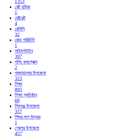
1353
রেষ্ট হাউজ
1
রেষ্টুরেন্ট
4
রেসিপি
32
রোড পরিচিতি
1
লাইফস্টাইল
397
শপিং কমপ্লেক্স
2
শাজাহানপুর উপজেলা
323
শিক্ষা
895
শিক্ষা প্রতিষ্ঠান
69
শিবগঞ্জ উপজেলা
357
শিশুর লাশ উদ্ধার
1
শেরপুর উপজেলা
457