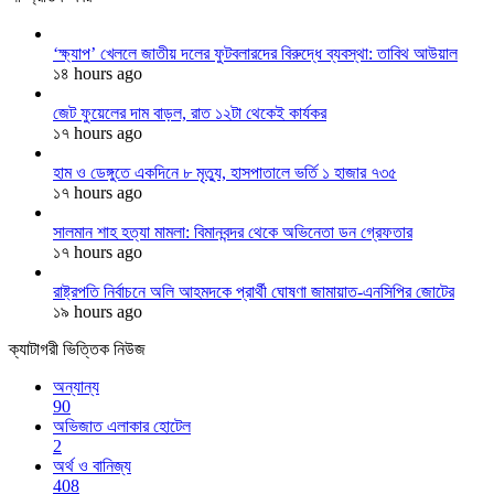
‘ক্ষ্যাপ’ খেললে জাতীয় দলের ফুটবলারদের বিরুদ্ধে ব্যবস্থা: তাবিথ আউয়াল
১৪ hours ago
জেট ফুয়েলের দাম বাড়ল, রাত ১২টা থেকেই কার্যকর
১৭ hours ago
হাম ও ডেঙ্গুতে একদিনে ৮ মৃত্যু, হাসপাতালে ভর্তি ১ হাজার ৭৩৫
১৭ hours ago
সালমান শাহ হত্যা মামলা: বিমানবন্দর থেকে অভিনেতা ডন গ্রেফতার
১৭ hours ago
রাষ্ট্রপতি নির্বাচনে অলি আহমদকে প্রার্থী ঘোষণা জামায়াত-এনসিপির জোটের
১৯ hours ago
ক্যাটাগরী ভিত্তিক নিউজ
অন্যান্য
90
অভিজাত এলাকার হোটেল
2
অর্থ ও বানিজ্য
408