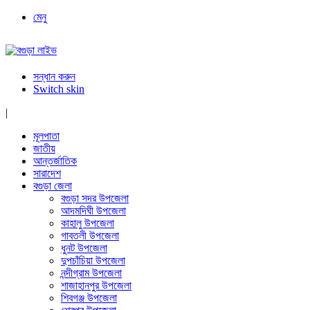
মেনু
সন্ধান করুন
Switch skin
|
মূলপাতা
জাতীয়
আন্তর্জাতিক
সারাদেশ
বগুড়া জেলা
বগুড়া সদর উপজেলা
আদমদিঘী উপজেলা
কাহালু উপজেলা
গাবতলী উপজেলা
ধুনট উপজেলা
দুপচাঁচিয়া উপজেলা
নন্দীগ্রাম উপজেলা
শাজাহানপুর উপজেলা
শিবগঞ্জ উপজেলা