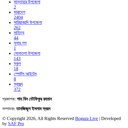
সান্তাহার উপজেলা
2
সারাদেশ
2404
সারিয়াকান্দি উপজেলা
262
সাহিত্য
44
সুপার শপ
1
সোনাতলা উপজেলা
143
স্কুল
18
স্পোর্টস আইটেম
8
স্বাস্থ্য
372
প্রকাশক:
শাহ বিন তৌফিকুর রহমান
সম্পাদক:
তানজিজুল ইসলাম স্বরন
© Copyright 2026, All Rights Reserved
Bogura Live
| Developed
by
SAF Pro