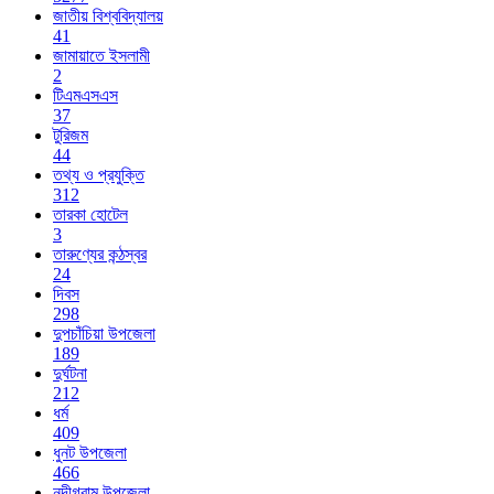
জাতীয় বিশ্ববিদ্যালয়
41
জামায়াতে ইসলামী
2
টিএমএসএস
37
টুরিজম
44
তথ্য ও প্রযুক্তি
312
তারকা হোটেল
3
তারুণ্যের কন্ঠস্বর
24
দিবস
298
দুপচাঁচিয়া উপজেলা
189
দুর্ঘটনা
212
ধর্ম
409
ধুনট উপজেলা
466
নন্দীগ্রাম উপজেলা