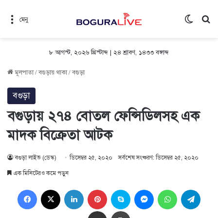
Switch 
সন
মেনু
৮ আগস্ট, ২০২৬ খ্রিস্টাব্দ
|
২৪ শ্রাবণ, ১৪৩৩ বঙ্গাব্দ
মূলপাতা
/
বগুড়ায় থাকা
/
বগুড়া
বগুড়া
বগুড়ায় ২৭৪ বোতল ফেন্সিডিলসহ এক
মাদক বিক্রেতা আটক
বগুড়া লাইভ (ডেস্ক)
ডিসেম্বর ২৫, ২০২০
সর্বশেষ সংষ্করণ: ডিসেম্বর ২৫, ২০২০
এক মিনিটেরও কমে পড়ুন
Facebook
X
LinkedIn
Pinterest
Skype
Messenger
WhatsApp
Teleg
Share via Email
প্রিন্ট