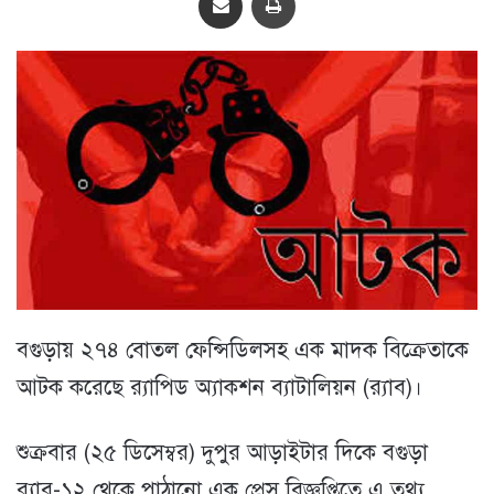
বগুড়ায় ২৭৪ বোতল ফেন্সিডিলসহ এক মাদক বিক্রেতাকে
আটক করেছে র‌্যাপিড অ্যাকশন ব্যাটালিয়ন (র‌্যাব)।
শুক্রবার (২৫ ডিসেম্বর) দুপুর আড়াইটার দিকে বগুড়া
র‌্যাব-১২ থেকে পাঠানো এক প্রেস বিজ্ঞপ্তিতে এ তথ্য