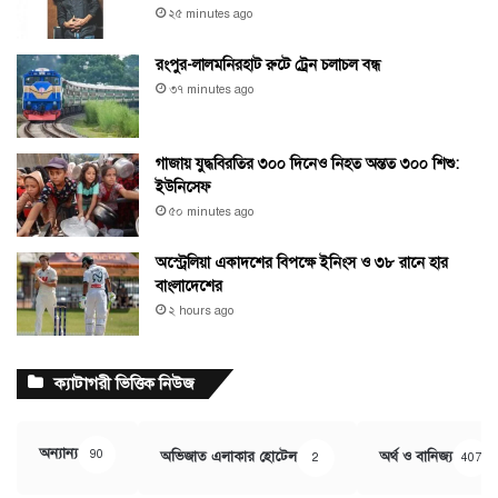
২৫ minutes ago
রংপুর-লালমনিরহাট রুটে ট্রেন চলাচল বন্ধ
৩৭ minutes ago
গাজায় যুদ্ধবিরতির ৩০০ দিনেও নিহত অন্তত ৩০০ শিশু:
ইউনিসেফ
৫০ minutes ago
অস্ট্রেলিয়া একাদশের বিপক্ষে ইনিংস ও ৩৮ রানে হার
বাংলাদেশের
২ hours ago
ক্যাটাগরী ভিত্তিক নিউজ
অন্যান্য
90
অভিজাত এলাকার হোটেল
অর্থ ও বানিজ্য
2
407