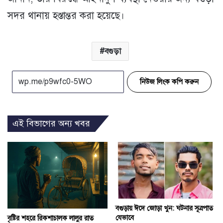
সদর থানায় হস্তান্তর করা হয়েছে।
বগুড়া
নিউজ লিংক কপি করুন
এই বিভাগের অন্য খবর
বগুড়ায় ঈদে জোড়া খুন: ঘটনার সূত্রপাত
যেভাবে
বৃষ্টির শহরে রিকশাচালক লালুর রাত