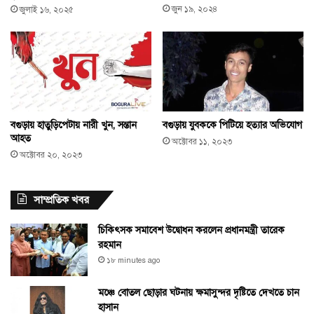
জুন ১৯, ২০২৪
জুলাই ১৬, ২০২৫
বগুড়ায় হাতুড়িপেটায় নারী খুন, সন্তান
বগুড়ায় যুবককে পিটিয়ে হত্যার অভিযোগ
আহত
অক্টোবর ১১, ২০২৩
অক্টোবর ২০, ২০২৩
সাম্প্রতিক খবর
চিকিৎসক সমাবেশ উদ্বোধন করলেন প্রধানমন্ত্রী তারেক
রহমান
১৮ minutes ago
মঞ্চে বোতল ছোড়ার ঘটনায় ক্ষমাসুন্দর দৃষ্টিতে দেখতে চান
হাসান