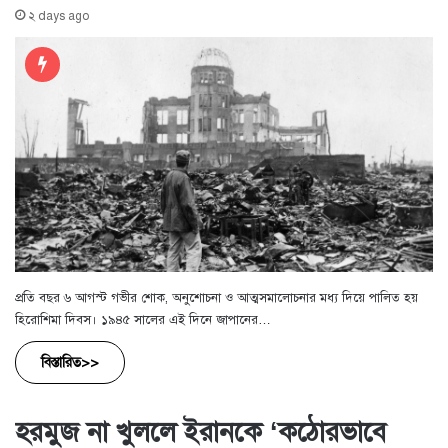
২ days ago
প্রতি বছর ৬ আগস্ট গভীর শোক, অনুশোচনা ও আত্মসমালোচনার মধ্য দিয়ে পালিত হয়
হিরোশিমা দিবস। ১৯৪৫ সালের এই দিনে জাপানের…
বিস্তারিত>>
হরমুজ না খুললে ইরানকে ‘কঠোরভাবে