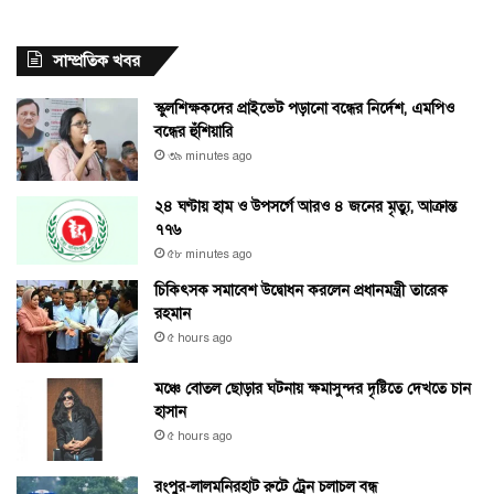
সাম্প্রতিক খবর
স্কুলশিক্ষকদের প্রাইভেট পড়ানো বন্ধের নির্দেশ, এমপিও
বন্ধের হুঁশিয়ারি
৩৯ minutes ago
২৪ ঘণ্টায় হাম ও উপসর্গে আরও ৪ জনের মৃত্যু, আক্রান্ত
৭৭৬
৫৮ minutes ago
চিকিৎসক সমাবেশ উদ্বোধন করলেন প্রধানমন্ত্রী তারেক
রহমান
৫ hours ago
মঞ্চে বোতল ছোড়ার ঘটনায় ক্ষমাসুন্দর দৃষ্টিতে দেখতে চান
হাসান
৫ hours ago
রংপুর-লালমনিরহাট রুটে ট্রেন চলাচল বন্ধ