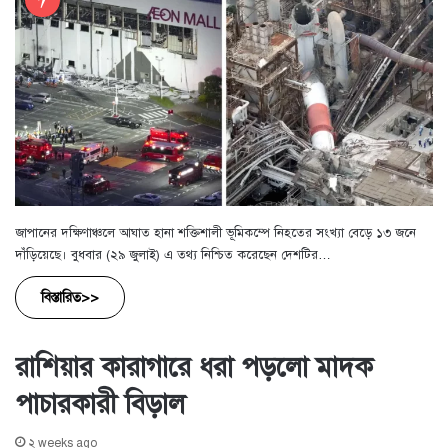
জাপানের দক্ষিণাঞ্চলে আঘাত হানা শক্তিশালী ভূমিকম্পে নিহতের সংখ্যা বেড়ে ১৩ জনে
দাঁড়িয়েছে। বুধবার (২৯ জুলাই) এ তথ্য নিশ্চিত করেছেন দেশটির…
বিস্তারিত>>
রাশিয়ার কারাগারে ধরা পড়লো মাদক
পাচারকারী বিড়াল
২ weeks ago