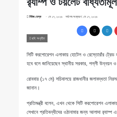
র‌্যাম্প ও টয়লেট বাধ্যতামূ
নিউজ ডেস্ক
মে ১৭, ২০২৬
সর্বশেষ সংষ্করণ: মে ১৭, ২০২৬
Facebook
X
Lin
ছবি: সংগৃহীত
সিটি করপোরেশন এলাকায় হোটেল ও রেস্তোরাঁর ট্রেড লা
হবে বলে জানিয়েছেন স্থানীয় সরকার, পল্লী উন্নয়ন ও
রোববার (১৭ মে) সচিবালয়ে রাজধানীর জলাবদ্ধতা নির
জানান।
প্রতিমন্ত্রী বলেন, এখন থেকে সিটি করপোরেশন এলাকায
সেখানে প্রতিবন্ধীদের ওঠানামার জন্য আলাদা র‌্যাম্প