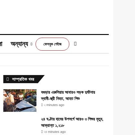
া
অন্যান্য
Switch skin
ফেসবুক পেইজ
m
সাম্প্রতিক খবর
বগুড়ার এরুলিয়ায় আবারও সড়ক দুর্ঘটনায়
স্বামী-স্ত্রী নিহত, আহত শিশু
২ minutes ago
২৪ ঘণ্টায় হামের উপসর্গে আরও ৩ শিশুর মৃত্যু,
আক্রান্ত ১,২১৮
২৪ minutes ago