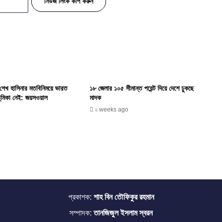
নিউজ লিংক কপি করুন
ে শেখ হাসিনার মতবিনিময়ে ভারত
১৮ জেলার ১০৫ সীমান্ত পয়েন্ট দিয়ে দেশে ঢুকছে
ূমিকা নেই: জয়সওয়াল
মাদক
২ weeks ago
প্রকাশক:
শাহ বিন তৌফিকুর রহমান
সম্পাদক:
তানজিজুল ইসলাম স্বরন