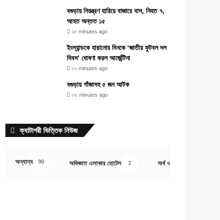
বগুড়ায় নিয়ন্ত্রণ হারিয়ে বাজারে বাস, নিহত ৭,
আহত অন্তত ১৫
২৮ minutes ago
ইংল্যান্ডকে হারানোর দিনকে ‘জাতীয় ফুটবল দল
দিবস’ ঘোষণা করল আর্জেন্টিনা
৩১ minutes ago
বগুড়ায় গাঁজাসহ ৫ জন আটক
৩৫ minutes ago
ক্যাটাগরী ভিত্তিক নিউজ
অন্যান্য
90
অভিজাত এলাকার হোটেল
অর্থ ও বানিজ্য
2
407