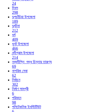
24
দিবস
298
দুপচাঁচিয়া উপজেলা
189
দুর্ঘটনা
212
ধর্ম
409
ধুনট উপজেলা
466
নন্দীগ্রাম উপজেলা
214
নব্যদীপ্তি_শুদ্ধ চিন্তায় তারুণ্য
69
নাগরিক সেবা
62
নির্বাচন
302
নির্মাণ সামগ্রী
6
পরিবহন
98
পলিটেকনিক ইনস্টিটিউট
6