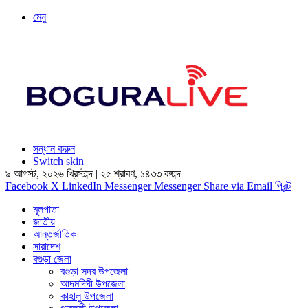
মেনু
সন্ধান করুন
Switch skin
৯ আগস্ট, ২০২৬ খ্রিস্টাব্দ
|
২৫ শ্রাবণ, ১৪৩৩ বঙ্গাব্দ
Facebook
X
LinkedIn
Messenger
Messenger
Share via Email
প্রিন্ট
মূলপাতা
জাতীয়
আন্তর্জাতিক
সারাদেশ
বগুড়া জেলা
বগুড়া সদর উপজেলা
আদমদিঘী উপজেলা
কাহালু উপজেলা