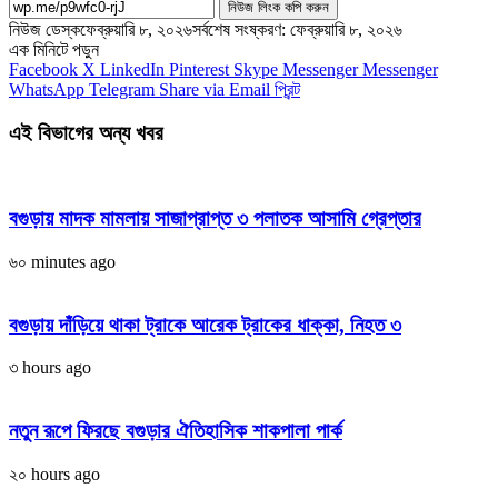
নিউজ লিংক কপি করুন
নিউজ ডেস্ক
ফেব্রুয়ারি ৮, ২০২৬
সর্বশেষ সংষ্করণ: ফেব্রুয়ারি ৮, ২০২৬
এক মিনিটে পড়ুন
Facebook
X
LinkedIn
Pinterest
Skype
Messenger
Messenger
WhatsApp
Telegram
Share via Email
প্রিন্ট
এই বিভাগের অন্য খবর
বগুড়ায় মাদক মামলায় সাজাপ্রাপ্ত ৩ পলাতক আসামি গ্রেপ্তার
৬০ minutes ago
বগুড়ায় দাঁড়িয়ে থাকা ট্রাকে আরেক ট্রাকের ধাক্কা, নিহত ৩
৩ hours ago
নতুন রূপে ফিরছে বগুড়ার ঐতিহাসিক শাকপালা পার্ক
২০ hours ago