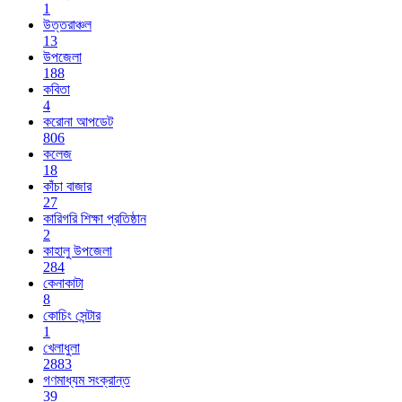
1
উত্তরাঞ্চল
13
উপজেলা
188
কবিতা
4
করোনা আপডেট
806
কলেজ
18
কাঁচা বাজার
27
কারিগরি শিক্ষা প্রতিষ্ঠান
2
কাহালু উপজেলা
284
কেনাকাটা
8
কোচিং সেন্টার
1
খেলাধুলা
2883
গণমাধ্যম সংক্রান্ত
39