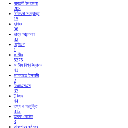
গাবতলী উপজেলা
208
চিকিৎসা সংক্রান্ত
15
ছবিঘর
38
ছাত্র আন্দোলন
32
ছোটগল্প
1
জাতীয়
5275
জাতীয় বিশ্ববিদ্যালয়
41
জামায়াতে ইসলামী
2
টিএমএসএস
37
টুরিজম
44
তথ্য ও প্রযুক্তি
312
তারকা হোটেল
3
তারুণ্যের কন্ঠস্বর