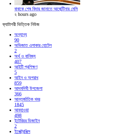
বাবাকে শেষ বিদায় জানাতে আর্জেন্টিনায় মেসি
২ hours ago
ক্যাটাগরী ভিত্তিক নিউজ
অন্যান্য
90
অভিজাত এলাকার হোটেল
2
অর্থ ও বানিজ্য
407
আইটি প্রশিক্ষণ
5
আইন ও অপরাধ
859
আদমদিঘী উপজেলা
366
আন্তর্জাতিক খবর
1845
আবহাওয়া
498
ইন্টেরিয়র ডিজাইন
2
ইলেক্ট্রনিক্স