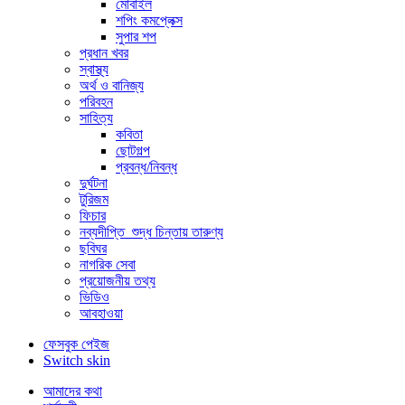
মোবাইল
শপিং কমপ্লেক্স
সুপার শপ
প্রধান খবর
স্বাস্থ্য
অর্থ ও বানিজ্য
পরিবহন
সাহিত্য
কবিতা
ছোটগল্প
প্রবন্ধ/নিবন্ধ
দুর্ঘটনা
টুরিজম
ফিচার
নব্যদীপ্তি_শুদ্ধ চিন্তায় তারুণ্য
ছবিঘর
নাগরিক সেবা
প্রয়োজনীয় তথ্য
ভিডিও
আবহাওয়া
ফেসবুক পেইজ
Switch skin
আমাদের কথা