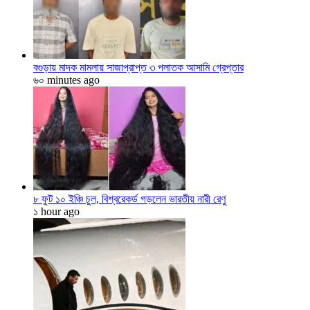
বগুড়ায় মাদক মামলায় সাজাপ্রাপ্ত ৩ পলাতক আসামি গ্রেপ্তার
৬০ minutes ago
৮ ফুট ১০ ইঞ্চি চুল, বিশ্বরেকর্ড গড়লেন ভারতীয় নারী রেণু
১ hour ago