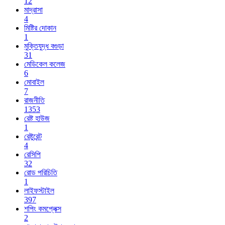
12
মাদ্রাসা
4
মিষ্টির দোকান
1
মুক্তিযুদ্ধ বগুড়া
31
মেডিকেল কলেজ
6
মোবাইল
7
রাজনীতি
1353
রেষ্ট হাউজ
1
রেষ্টুরেন্ট
4
রেসিপি
32
রোড পরিচিতি
1
লাইফস্টাইল
397
শপিং কমপ্লেক্স
2