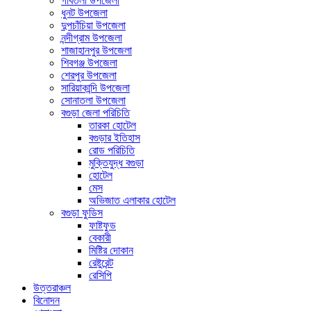
গাবতলী উপজেলা
ধুনট উপজেলা
দুপচাঁচিয়া উপজেলা
নন্দীগ্রাম উপজেলা
শাজাহানপুর উপজেলা
শিবগঞ্জ উপজেলা
শেরপুর উপজেলা
সারিয়াকান্দি উপজেলা
সোনাতলা উপজেলা
বগুড়া জেলা পরিচিতি
তারকা হোটেল
বগুড়ার ইতিহাস
রোড পরিচিতি
মুক্তিযুদ্ধ বগুড়া
হোটেল
মেস
অভিজাত এলাকার হোটেল
বগুড়া ফুডিস
ফাষ্টফুড
বেকারী
মিষ্টির দোকান
রেষ্টুরেন্ট
রেসিপি
উত্তরাঞ্চল
বিনোদন