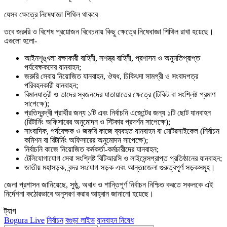
যেসব ক্ষেত্রে নিষেধাজ্ঞা শিথিল থাকবে
তবে জরুরি ও বিশেষ প্রয়োজন বিবেচনায় কিছু ক্ষেত্রে নিষেধাজ্ঞা শিথিল রাখা হয়েছে।
এগুলো হলো-
আইনশৃঙ্খলা রক্ষাকারী বাহিনী, সশস্ত্র বাহিনী, প্রশাসন ও অনুমতিপ্রাপ্ত
পর্যবেক্ষকদের যানবাহন;
জরুরি সেবায় নিয়োজিত যানবাহন, ঔষধ, চিকিৎসা সামগ্রী ও সংবাদপত্র
পরিবহনকারী যানবাহন;
বিমানযাত্রী ও তাদের স্বজনদের যাতায়াতের ক্ষেত্রে (টিকিট বা সংশ্লিষ্ট প্রমাণ
সাপেক্ষে);
প্রতিদ্বন্দ্বী প্রার্থীর জন্য ১টি এবং নির্বাচনি এজেন্টের জন্য ১টি ছোট যানবাহন
(রিটার্নিং অফিসারের অনুমোদন ও স্টিকার প্রদর্শন সাপেক্ষে);
সাংবাদিক, পর্যবেক্ষক ও জরুরি কাজে ব্যবহৃত যানবাহন বা মোটরসাইকেল (নির্বাচন
কমিশন বা রিটার্নিং অফিসারের অনুমোদন সাপেক্ষে);
নির্বাচনি কাজে নিয়োজিত কর্মকর্তা-কর্মচারীদের যানবাহন;
টেলিযোগাযোগ সেবা সংশ্লিষ্ট বিটিআরসি ও লাইসেন্সপ্রাপ্ত প্রতিষ্ঠানের যানবাহন;
জাতীয় মহাসড়ক, বন্দর সংযোগ সড়ক এবং আন্তঃজেলা গুরুত্বপূর্ণ সড়কসমূহ।
জেলা প্রশাসন জানিয়েছে, সুষ্ঠু, অবাধ ও শান্তিপূর্ণ নির্বাচন নিশ্চিত করতে সকলকে এই
নির্দেশনা কঠোরভাবে অনুসরণ করার আহ্বান জানানো হয়েছে।
ট্যাগ
Bogura Live
নির্বাচন
বগুড়া লাইভ
যানবাহন নিষেধ