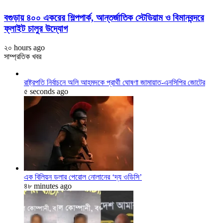
বগুড়ায় ৪০০ একরের শিল্পপার্ক, আন্তর্জাতিক স্টেডিয়াম ও বিমানবন্দরে
ফ্লাইট চালুর উদ্যোগ
২০ hours ago
সাম্প্রতিক খবর
রাষ্ট্রপতি নির্বাচনে অলি আহমদকে প্রার্থী ঘোষণা জামায়াত-এনসিপির জোটের
৫ seconds ago
এক বিলিয়ন ডলার পেরোল নোলানের ‘দ্য ওডিসি’
৪৮ minutes ago