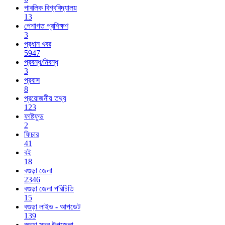
পাবলিক বিশ্ববিদ্যালয়
13
পেশাগত প্রশিক্ষণ
3
প্রধান খবর
5947
প্রবন্ধ/নিবন্ধ
3
প্রবাস
8
প্রয়োজনীয় তথ্য
123
ফাষ্টফুড
2
ফিচার
41
বই
18
বগুড়া জেলা
2346
বগুড়া জেলা পরিচিতি
15
বগুড়া লাইভ - আপডেট
139
বগুড়া সদর উপজেলা