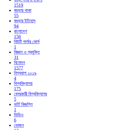
1519
বগুড়ায় থাকা
55
বগুড়ার ইতিহাস
94
বাংলাদেশ
156
বিউটি পার্লার কোর্স
1
বিজ্ঞান ও প্রযুক্তি
31
বিনোদন
1577
বিশ্বকাপ ২০১৯
4
বিশ্ববিদ্যালয়
175
বেসরকারী বিশ্ববিদ্যালয়
5
ভর্তি বিজ্ঞপ্তি
1
ভিডিও
6
ভোজন