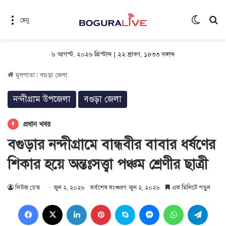
Switch 
সন
মেনু
৬ আগস্ট, ২০২৬ খ্রিস্টাব্দ
|
২২ শ্রাবণ, ১৪৩৩ বঙ্গাব্দ
মূলপাতা
/
বগুড়া জেলা
নন্দীগ্রাম উপজেলা
বগুড়া জেলা
প্রধান খবর
বগুড়ার নন্দীগ্রামে বান্ধবীর বাবার ধর্ষণের
শিকার হয়ে অন্তঃসত্ত্বা পঞ্চম শ্রেণীর ছাত্রী
নিউজ ডেস্ক
জুন ২, ২০২৬
সর্বশেষ সংষ্করণ: জুন ২, ২০২৬
এক মিনিটে পড়ুন
Facebook
X
LinkedIn
Pinterest
Skype
Messenger
WhatsApp
Teleg