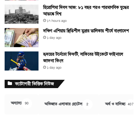
হিরোশিমা দিবস আজ: ৮১ বছর পরও পারমাণবিক যুদ্ধের
আতঙ্কে বিশ্ব
১৭ hours ago
দক্ষিণ এশিয়ায় স্থিতিশীল মুদ্রার তালিকায় শীর্ষে বাংলাদেশ
১ day ago
হৃদয়ের টর্নেডো ফিফটি, সাকিবের উইকেটে ফাইনালে
জাফনা কিংস
১ day ago
ক্যাটাগরী ভিত্তিক নিউজ
অন্যান্য
90
অভিজাত এলাকার হোটেল
অর্থ ও বানিজ্য
2
407