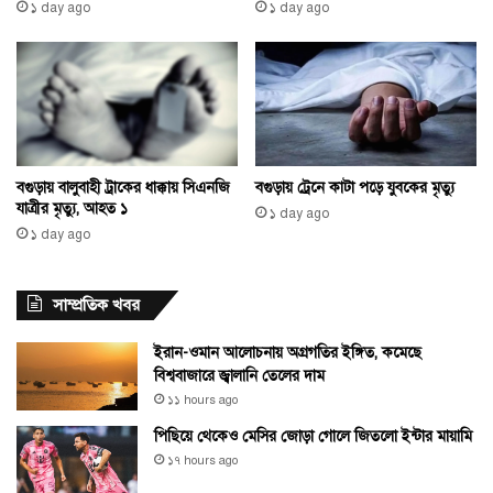
১ day ago
১ day ago
বগুড়ায় বালুবাহী ট্রাকের ধাক্কায় সিএনজি
বগুড়ায় ট্রেনে কাটা পড়ে যুবকের মৃত্যু
যাত্রীর মৃত্যু, আহত ১
১ day ago
১ day ago
সাম্প্রতিক খবর
ইরান-ওমান আলোচনায় অগ্রগতির ইঙ্গিত, কমেছে
বিশ্ববাজারে জ্বালানি তেলের দাম
১১ hours ago
পিছিয়ে থেকেও মেসির জোড়া গোলে জিতলো ইন্টার মায়ামি
১৭ hours ago