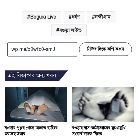
Bogura Live
ধর্ষণ
নন্দীগ্রাম
বগুড়া লাইভ
নিউজ লিংক কপি করুন
এই বিভাগের অন্য খবর
বগুড়ায় পুকুর থেকে অজ্ঞাত ব্যক্তির
বগুড়ায় বাস-অটোভ্যানের মুখোমুখি
মরদেহ উদ্ধার
সংঘর্ষে চালক নিহত