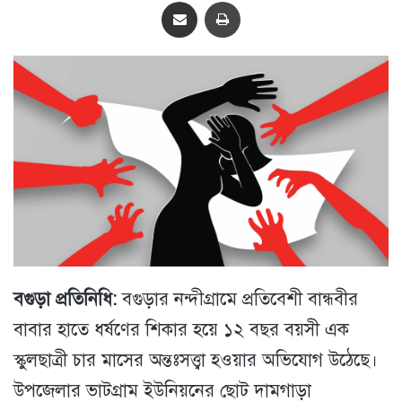
Share via Email
প্রিন্ট
বগুড়া প্রতিনিধি:
বগুড়ার নন্দীগ্রামে প্রতিবেশী বান্ধবীর
বাবার হাতে ধর্ষণের শিকার হয়ে ১২ বছর বয়সী এক
স্কুলছাত্রী চার মাসের অন্তঃসত্ত্বা হওয়ার অভিযোগ উঠেছে।
উপজেলার ভাটগ্রাম ইউনিয়নের ছোট দামগাড়া