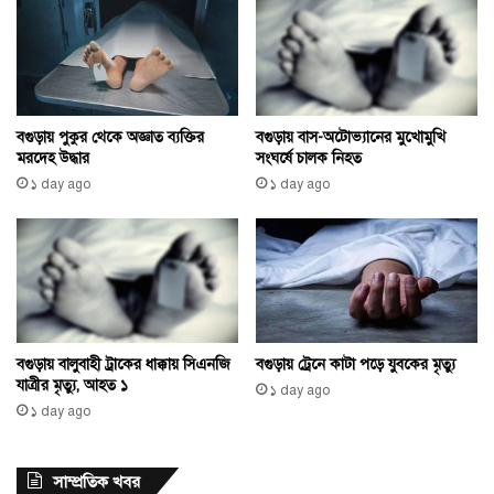
বগুড়ায় পুকুর থেকে অজ্ঞাত ব্যক্তির
বগুড়ায় বাস-অটোভ্যানের মুখোমুখি
মরদেহ উদ্ধার
সংঘর্ষে চালক নিহত
১ day ago
১ day ago
বগুড়ায় বালুবাহী ট্রাকের ধাক্কায় সিএনজি
বগুড়ায় ট্রেনে কাটা পড়ে যুবকের মৃত্যু
যাত্রীর মৃত্যু, আহত ১
১ day ago
১ day ago
সাম্প্রতিক খবর