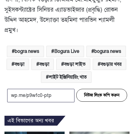
সুইসকন্ট্যাক্টের সিনিয়র এ্যাডভাইজার (প্রবৃদ্ধি) রোকন
উদ্দিন আহমেদ, উদ্যোক্তা তহমিনা পারভিন শ্যামলী
প্রমুখ।
bogra news
Bogura Live
bogura news
বগুড়া
বগুড়া
বগুড়া লাইভ
বগুড়ার খবর
লাইট ইঞ্জিনিয়ারিং খাত
নিউজ লিংক কপি করুন
এই বিভাগের অন্য খবর