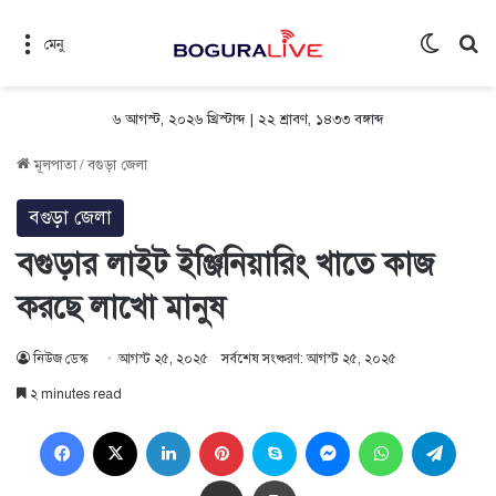
Switch 
সন
মেনু
৬ আগস্ট, ২০২৬ খ্রিস্টাব্দ
|
২২ শ্রাবণ, ১৪৩৩ বঙ্গাব্দ
মূলপাতা
/
বগুড়া জেলা
বগুড়া জেলা
বগুড়ার লাইট ইঞ্জিনিয়ারিং খাতে কাজ
করছে লাখো মানুষ
নিউজ ডেস্ক
আগস্ট ২৫, ২০২৫
সর্বশেষ সংষ্করণ: আগস্ট ২৫, ২০২৫
২ minutes read
Facebook
X
LinkedIn
Pinterest
Skype
Messenger
WhatsApp
Teleg
Share via Email
প্রিন্ট