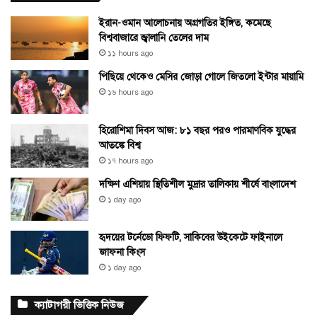
ইরান-ওমান আলোচনায় অগ্রগতির ইঙ্গিত, কমেছে
বিশ্ববাজারে জ্বালানি তেলের দাম
১১ hours ago
পিছিয়ে থেকেও মেসির জোড়া গোলে জিতলো ইন্টার মায়ামি
১৬ hours ago
হিরোশিমা দিবস আজ: ৮১ বছর পরও পারমাণবিক যুদ্ধের
আতঙ্কে বিশ্ব
১৭ hours ago
দক্ষিণ এশিয়ায় স্থিতিশীল মুদ্রার তালিকায় শীর্ষে বাংলাদেশ
১ day ago
হৃদয়ের টর্নেডো ফিফটি, সাকিবের উইকেটে ফাইনালে
জাফনা কিংস
১ day ago
ক্যাটাগরী ভিত্তিক নিউজ