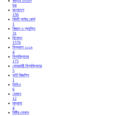
বগুড়ার ইতিহাস
94
বাংলাদেশ
156
বিউটি পার্লার কোর্স
1
বিজ্ঞান ও প্রযুক্তি
31
বিনোদন
1576
বিশ্বকাপ ২০১৯
4
বিশ্ববিদ্যালয়
175
বেসরকারী বিশ্ববিদ্যালয়
5
ভর্তি বিজ্ঞপ্তি
1
ভিডিও
6
ভোজন
12
মাদ্রাসা
4
মিষ্টির দোকান