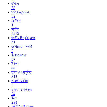
ছবিঘর
38
ছাত্র আন্দোলন
32
ছোটগল্প
1
জাতীয়
5275
জাতীয় বিশ্ববিদ্যালয়
41
জামায়াতে ইসলামী
2
টিএমএসএস
37
টুরিজম
44
তথ্য ও প্রযুক্তি
312
তারকা হোটেল
3
তারুণ্যের কন্ঠস্বর
24
দিবস
298
দুপচাঁচিয়া উপজেলা