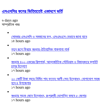
এসএসসির ফলের ভিত্তিতেই একাদশে ভর্তি
৬ days ago
সাম্প্রতিক খবর
সোমবার এসএসসি ও সমমানের ফল, এসএমএসে যেভাবে জানা যাবে
১৪ hours ago
নতুন রূপে ফিরছে বগুড়ার ঐতিহাসিক শাকপালা পার্ক
১৭ hours ago
বগুড়ায় ৪০০ একরের শিল্পপার্ক, আন্তর্জাতিক স্টেডিয়াম ও বিমানবন্দরে ফ্লাইট
চালুর উদ্যোগ
১৭ hours ago
২০ কোটি টাকা ব্যয়ে নির্মিত শাহ ফতেহ আলী সেতু উদ্বোধন, যোগাযোগ সহজ
হবে ৪ উপজেলার
১৭ hours ago
বগুড়ায় সড়ক জোন উদ্বোধন, রংপুরমুখী ভোগান্তি কমবে ৫ জেলার
১৭ hours ago