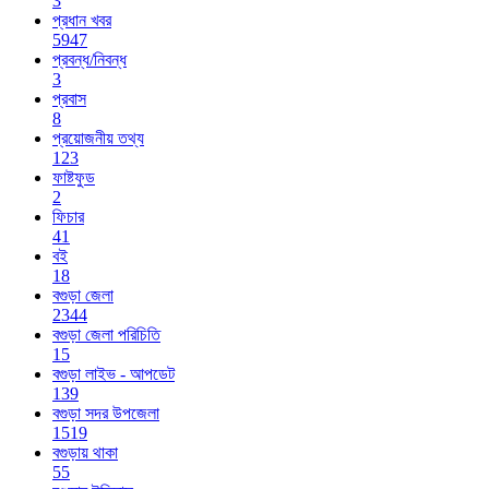
3
প্রধান খবর
5947
প্রবন্ধ/নিবন্ধ
3
প্রবাস
8
প্রয়োজনীয় তথ্য
123
ফাষ্টফুড
2
ফিচার
41
বই
18
বগুড়া জেলা
2344
বগুড়া জেলা পরিচিতি
15
বগুড়া লাইভ - আপডেট
139
বগুড়া সদর উপজেলা
1519
বগুড়ায় থাকা
55