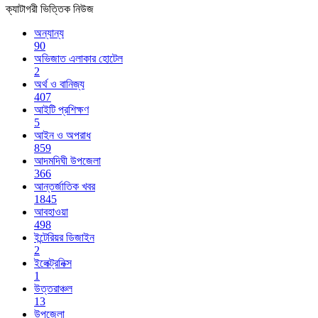
ক্যাটাগরী ভিত্তিক নিউজ
অন্যান্য
90
অভিজাত এলাকার হোটেল
2
অর্থ ও বানিজ্য
407
আইটি প্রশিক্ষণ
5
আইন ও অপরাধ
859
আদমদিঘী উপজেলা
366
আন্তর্জাতিক খবর
1845
আবহাওয়া
498
ইন্টেরিয়র ডিজাইন
2
ইলেক্ট্রনিক্স
1
উত্তরাঞ্চল
13
উপজেলা