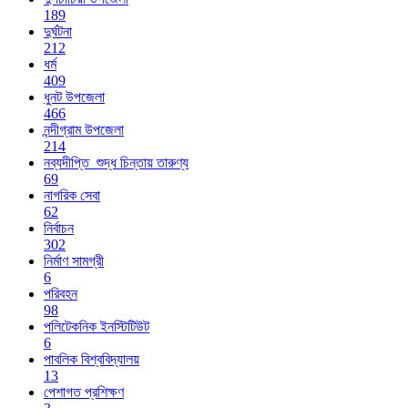
189
দুর্ঘটনা
212
ধর্ম
409
ধুনট উপজেলা
466
নন্দীগ্রাম উপজেলা
214
নব্যদীপ্তি_শুদ্ধ চিন্তায় তারুণ্য
69
নাগরিক সেবা
62
নির্বাচন
302
নির্মাণ সামগ্রী
6
পরিবহন
98
পলিটেকনিক ইনস্টিটিউট
6
পাবলিক বিশ্ববিদ্যালয়
13
পেশাগত প্রশিক্ষণ