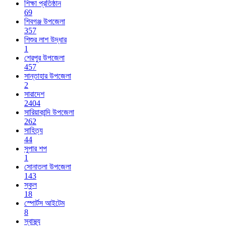
শিক্ষা প্রতিষ্ঠান
69
শিবগঞ্জ উপজেলা
357
শিশুর লাশ উদ্ধার
1
শেরপুর উপজেলা
457
সান্তাহার উপজেলা
2
সারাদেশ
2404
সারিয়াকান্দি উপজেলা
262
সাহিত্য
44
সুপার শপ
1
সোনাতলা উপজেলা
143
স্কুল
18
স্পোর্টস আইটেম
8
স্বাস্থ্য