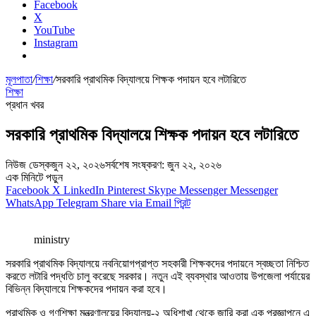
Facebook
X
YouTube
Instagram
মূলপাতা
/
শিক্ষা
/
সরকারি প্রাথমিক বিদ্যালয়ে শিক্ষক পদায়ন হবে লটারিতে
শিক্ষা
প্রধান খবর
সরকারি প্রাথমিক বিদ্যালয়ে শিক্ষক পদায়ন হবে লটারিতে
নিউজ ডেস্ক
জুন ২২, ২০২৬
সর্বশেষ সংষ্করণ: জুন ২২, ২০২৬
এক মিনিটে পড়ুন
Facebook
X
LinkedIn
Pinterest
Skype
Messenger
Messenger
WhatsApp
Telegram
Share via Email
প্রিন্ট
ministry
সরকারি প্রাথমিক বিদ্যালয়ে নবনিয়োগপ্রাপ্ত সহকারী শিক্ষকদের পদায়নে স্বচ্ছতা নিশ্চিত
করতে লটারি পদ্ধতি চালু করেছে সরকার। নতুন এই ব্যবস্থার আওতায় উপজেলা পর্যায়ের
বিভিন্ন বিদ্যালয়ে শিক্ষকদের পদায়ন করা হবে।
প্রাথমিক ও গণশিক্ষা মন্ত্রণালয়ের বিদ্যালয়-২ অধিশাখা থেকে জারি করা এক প্রজ্ঞাপনে এ