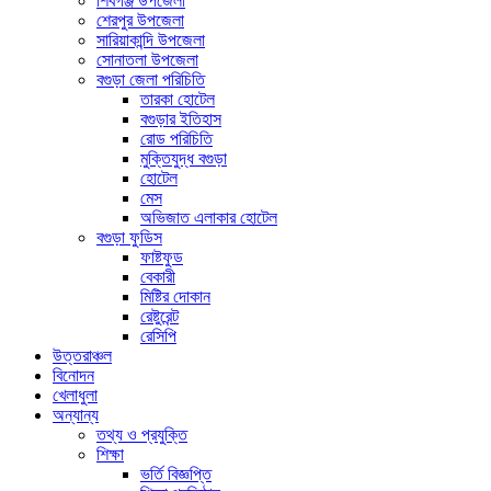
শিবগঞ্জ উপজেলা
শেরপুর উপজেলা
সারিয়াকান্দি উপজেলা
সোনাতলা উপজেলা
বগুড়া জেলা পরিচিতি
তারকা হোটেল
বগুড়ার ইতিহাস
রোড পরিচিতি
মুক্তিযুদ্ধ বগুড়া
হোটেল
মেস
অভিজাত এলাকার হোটেল
বগুড়া ফুডিস
ফাষ্টফুড
বেকারী
মিষ্টির দোকান
রেষ্টুরেন্ট
রেসিপি
উত্তরাঞ্চল
বিনোদন
খেলাধুলা
অন্যান্য
তথ্য ও প্রযুক্তি
শিক্ষা
ভর্তি বিজ্ঞপ্তি