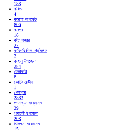
188
কবিতা
4
করোনা আপডেট
806
কলেজ
18
কাঁচা বাজার
27
কারিগরি শিক্ষা প্রতিষ্ঠান
2
কাহালু উপজেলা
284
কেনাকাটা
8
কোচিং সেন্টার
1
খেলাধুলা
2883
গণমাধ্যম সংক্রান্ত
39
গাবতলী উপজেলা
208
চিকিৎসা সংক্রান্ত
15