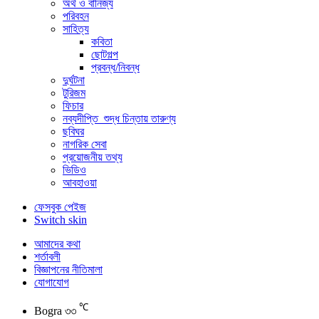
অর্থ ও বানিজ্য
পরিবহন
সাহিত্য
কবিতা
ছোটগল্প
প্রবন্ধ/নিবন্ধ
দুর্ঘটনা
টুরিজম
ফিচার
নব্যদীপ্তি_শুদ্ধ চিন্তায় তারুণ্য
ছবিঘর
নাগরিক সেবা
প্রয়োজনীয় তথ্য
ভিডিও
আবহাওয়া
ফেসবুক পেইজ
Switch skin
আমাদের কথা
শর্তাবলী
বিজ্ঞাপনের নীতিমালা
যোগাযোগ
℃
Bogra
৩৩