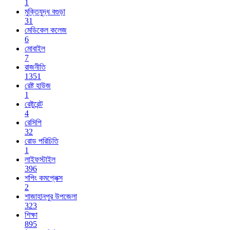
1
মুক্তিযুদ্ধ বগুড়া
31
মেডিকেল কলেজ
6
মোবাইল
7
রাজনীতি
1351
রেষ্ট হাউজ
1
রেষ্টুরেন্ট
4
রেসিপি
32
রোড পরিচিতি
1
লাইফস্টাইল
396
শপিং কমপ্লেক্স
2
শাজাহানপুর উপজেলা
323
শিক্ষা
895