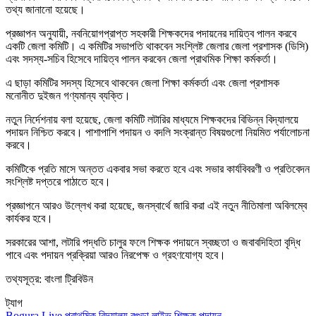
তথ্য জানানো হয়েছে।
প্রজ্ঞাপন অনুযায়ী, নবনিয়োগপ্রাপ্ত সহকারী শিক্ষকদের পদায়নের দায়িত্ব পালন করবে
একটি জেলা কমিটি। এ কমিটির সভাপতি থাকবেন সংশ্লিষ্ট জেলার জেলা প্রশাসক (ডিসি)
এবং সদস্য-সচিব হিসেবে দায়িত্ব পালন করবেন জেলা প্রাথমিক শিক্ষা কর্মকর্তা।
এ ছাড়া কমিটির সদস্য হিসেবে থাকবেন জেলা শিক্ষা কর্মকর্তা এবং জেলা প্রশাসক
মনোনীত দুইজন গণ্যমান্য ব্যক্তি।
নতুন নির্দেশনায় বলা হয়েছে, জেলা কমিটি লটারির মাধ্যমে শিক্ষকদের বিভিন্ন বিদ্যালয়ে
পদায়ন নিশ্চিত করবে। পাশাপাশি পদায়ন ও বদলি সংক্রান্ত বিষয়গুলো নিয়মিত পর্যালোচনা
করবে।
কমিটিকে প্রতি মাসে অন্তত একবার সভা করতে হবে এবং সভার কার্যবিবরণী ও প্রতিবেদন
সংশ্লিষ্ট দপ্তরে পাঠাতে হবে।
প্রজ্ঞাপনে আরও উল্লেখ করা হয়েছে, জনস্বার্থে জারি করা এই নতুন নীতিমালা অবিলম্বে
কার্যকর হবে।
সরকারের আশা, লটারি পদ্ধতি চালুর ফলে শিক্ষক পদায়নে স্বচ্ছতা ও জবাবদিহিতা বৃদ্ধি
পাবে এবং পদায়ন প্রক্রিয়া আরও নিরপেক্ষ ও গ্রহণযোগ্য হবে।
তথ্যসূত্র: বাংলা ট্রিবিউন
ট্যাগ
Bogura Live
প্রাথমিক বিদ্যালয়
বগুড়া লাইভ
শিক্ষক পদায়ন