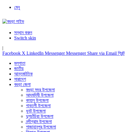
মেনু
সন্ধান করুন
Switch skin
|
Facebook
X
LinkedIn
Messenger
Messenger
Share via Email
প্রিন্ট
মূলপাতা
জাতীয়
আন্তর্জাতিক
সারাদেশ
বগুড়া জেলা
বগুড়া সদর উপজেলা
আদমদিঘী উপজেলা
কাহালু উপজেলা
গাবতলী উপজেলা
ধুনট উপজেলা
দুপচাঁচিয়া উপজেলা
নন্দীগ্রাম উপজেলা
শাজাহানপুর উপজেলা