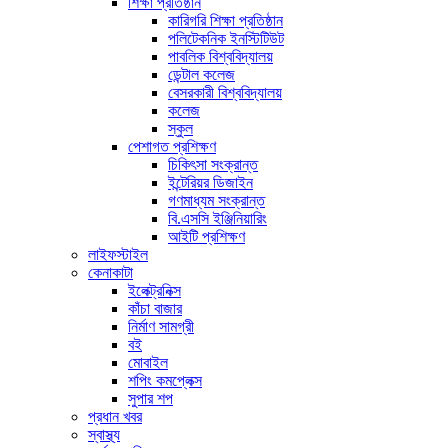
শিক্ষা প্রতিষ্ঠান
কারিগরি শিক্ষা প্রতিষ্ঠান
পলিটেকনিক ইনস্টিটিউট
পাবলিক বিশ্ববিদ্যালয়
ডেন্টাল কলেজ
বেসরকারী বিশ্ববিদ্যালয়
কলেজ
স্কুল
পেশাগত প্রশিক্ষণ
চিকিৎসা সংক্রান্ত
ইন্টেরিয়র ডিজাইন
গণমাধ্যম সংক্রান্ত
বি.এসসি ইঞ্জিনিয়ারিং
আইটি প্রশিক্ষণ
লাইফস্টাইল
কেনাকাটা
ইলেক্ট্রনিক্স
কাঁচা বাজার
নির্মাণ সামগ্রী
বই
মোবাইল
শপিং কমপ্লেক্স
সুপার শপ
প্রধান খবর
স্বাস্থ্য