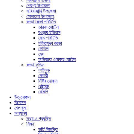
শিবগঞ্জ উপজেলা
শেরপুর উপজেলা
সারিয়াকান্দি উপজেলা
সোনাতলা উপজেলা
বগুড়া জেলা পরিচিতি
তারকা হোটেল
বগুড়ার ইতিহাস
রোড পরিচিতি
মুক্তিযুদ্ধ বগুড়া
হোটেল
মেস
অভিজাত এলাকার হোটেল
বগুড়া ফুডিস
ফাষ্টফুড
বেকারী
মিষ্টির দোকান
রেষ্টুরেন্ট
রেসিপি
উত্তরাঞ্চল
বিনোদন
খেলাধুলা
অন্যান্য
তথ্য ও প্রযুক্তি
শিক্ষা
ভর্তি বিজ্ঞপ্তি