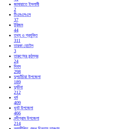
জামায়াতে ইসলামী
2
টিএমএসএস
37
টুরিজম
44
তথ্য ও প্রযুক্তি
311
তারকা হোটেল
3
তারুণ্যের কন্ঠস্বর
24
দিবস
298
দুপচাঁচিয়া উপজেলা
189
দুর্ঘটনা
212
ধর্ম
409
ধুনট উপজেলা
466
নন্দীগ্রাম উপজেলা
214
নব্যদীপ্তি_শুদ্ধ চিন্তায় তারুণ্য