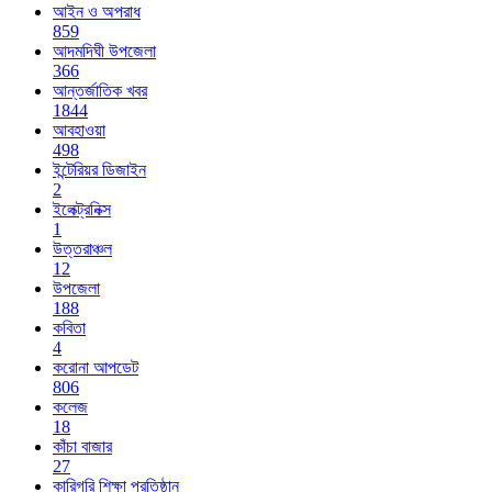
আইন ও অপরাধ
859
আদমদিঘী উপজেলা
366
আন্তর্জাতিক খবর
1844
আবহাওয়া
498
ইন্টেরিয়র ডিজাইন
2
ইলেক্ট্রনিক্স
1
উত্তরাঞ্চল
12
উপজেলা
188
কবিতা
4
করোনা আপডেট
806
কলেজ
18
কাঁচা বাজার
27
কারিগরি শিক্ষা প্রতিষ্ঠান