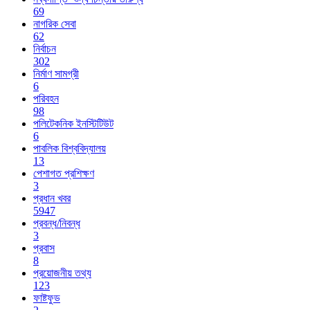
69
নাগরিক সেবা
62
নির্বাচন
302
নির্মাণ সামগ্রী
6
পরিবহন
98
পলিটেকনিক ইনস্টিটিউট
6
পাবলিক বিশ্ববিদ্যালয়
13
পেশাগত প্রশিক্ষণ
3
প্রধান খবর
5947
প্রবন্ধ/নিবন্ধ
3
প্রবাস
8
প্রয়োজনীয় তথ্য
123
ফাষ্টফুড