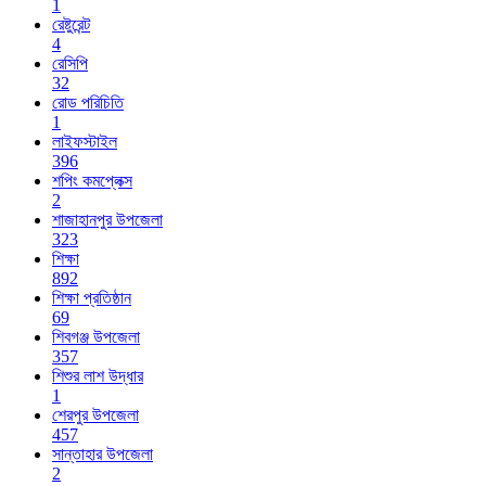
1
রেষ্টুরেন্ট
4
রেসিপি
32
রোড পরিচিতি
1
লাইফস্টাইল
396
শপিং কমপ্লেক্স
2
শাজাহানপুর উপজেলা
323
শিক্ষা
892
শিক্ষা প্রতিষ্ঠান
69
শিবগঞ্জ উপজেলা
357
শিশুর লাশ উদ্ধার
1
শেরপুর উপজেলা
457
সান্তাহার উপজেলা
2