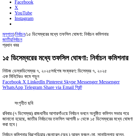
Facebook
X
YouTube
Instagram
মূলপাতা
/
নির্বাচন
/
১৫ ডিসেম্বরের মধ্যে তফসিল ঘোষণা: নির্বাচন কমিশনার
জাতীয়
নির্বাচন
প্রধান খবর
১৫ ডিসেম্বরের মধ্যে তফসিল ঘোষণা: নির্বাচন কমিশনার
নিউজ ডেস্ক
ডিসেম্বর ৭, ২০২৫
সর্বশেষ সংষ্করণ: ডিসেম্বর ৭, ২০২৫
এক মিনিটেরও কমে পড়ুন
Facebook
X
LinkedIn
Pinterest
Skype
Messenger
Messenger
WhatsApp
Telegram
Share via Email
প্রিন্ট
সংগৃহীত ছবি
রবিবার (৭ ডিসেম্বর) রাজধানীর আগারগাঁওয়ে নির্বাচন ভবনে অনুষ্ঠিত কমিশন সভার পরে
জানানো হয়েছে, জাতীয় নির্বাচনের তফসিল আগামী ৮ থেকে ১৫ ডিসেম্বরের মধ্যে ঘোষণা
করা হবে।
নির্বাচন কমিশনার ব্রিগেডিয়ার জেনারেল (অব.) আবুল ফজল মো. সানাউল্লাহ বলেন,