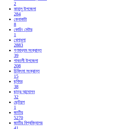
2
কাহালু উপজেলা
284
কেনাকাটা
8
কোচিং সেন্টার
1
খেলাধুলা
2883
গণমাধ্যম সংক্রান্ত
39
গাবতলী উপজেলা
208
চিকিৎসা সংক্রান্ত
15
ছবিঘর
38
ছাত্র আন্দোলন
32
ছোটগল্প
1
জাতীয়
5270
জাতীয় বিশ্ববিদ্যালয়
41