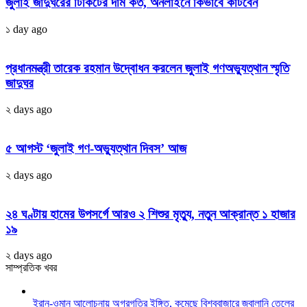
জুলাই জাদুঘরের টিকিটের দাম কত, অনলাইনে কিভাবে কাটবেন
১ day ago
প্রধানমন্ত্রী তারেক রহমান উদ্বোধন করলেন জুলাই গণঅভ্যুত্থান স্মৃতি
জাদুঘর
২ days ago
৫ আগস্ট ‘জুলাই গণ-অভ্যুত্থান দিবস’ আজ
২ days ago
২৪ ঘণ্টায় হামের উপসর্গে আরও ২ শিশুর মৃত্যু, নতুন আক্রান্ত ১ হাজার
১৯
২ days ago
সাম্প্রতিক খবর
ইরান-ওমান আলোচনায় অগ্রগতির ইঙ্গিত, কমেছে বিশ্ববাজারে জ্বালানি তেলের