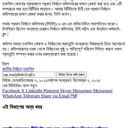
তফসিল ঘোষণার প্রাক্কালে প্রধান নির্বাচন কমিশনারের ভাষণ রেকর্ড করা হবে এবং এটি
সম্প্রচার করা হবে বিটিভির মাধ্যমে। আমরা বিটিভিকে চিঠি দেব প্রধান নির্বাচন
কমিশনারের ভাষণ রেকর্ড করার জন্য, তিনি বলেন।
সভায় প্রধান নির্বাচন কমিশনার (সিইসি) এ এম এম নাসির উদ্দিন সভাপতিত্ব করেন।
উপস্থিত ছিলেন অন্যান্য চারজন নির্বাচন কমিশনার, ইসি সচিব এবং ঊর্ধ্বতন কর্মকর্তা-
বৃন্দ।
কমিশন সভায় তফসিল ঘোষণা ও নির্বাচনের প্রস্তুতি সংক্রান্ত বিষয়গুলো নিয়ে আলোচনা
হয়। কমিশনারদের তরফ থেকে নির্বাচনের সুষ্ঠু ও শান্তিপূর্ণ পরিবেশ নিশ্চিত করতে সকল
প্রস্তুতি সম্পন্ন করার ওপর গুরুত্বারোপ করা হয়েছে।
ট্যাগ
জাতীয় নির্বাচন
তফসিল
নিউজ লিংক কপি করুন
নিউজ ডেস্ক
ডিসেম্বর ৭, ২০২৫
সর্বশেষ সংষ্করণ: ডিসেম্বর ৭, ২০২৫
এক মিনিটেরও কমে পড়ুন
Facebook
X
LinkedIn
Pinterest
Skype
Messenger
Messenger
WhatsApp
Telegram
Share via Email
প্রিন্ট
এই বিভাগের অন্য খবর