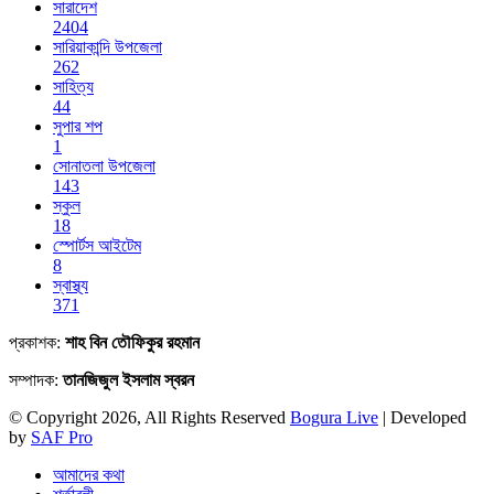
সারাদেশ
2404
সারিয়াকান্দি উপজেলা
262
সাহিত্য
44
সুপার শপ
1
সোনাতলা উপজেলা
143
স্কুল
18
স্পোর্টস আইটেম
8
স্বাস্থ্য
371
প্রকাশক:
শাহ বিন তৌফিকুর রহমান
সম্পাদক:
তানজিজুল ইসলাম স্বরন
© Copyright 2026, All Rights Reserved
Bogura Live
| Developed
by
SAF Pro
আমাদের কথা