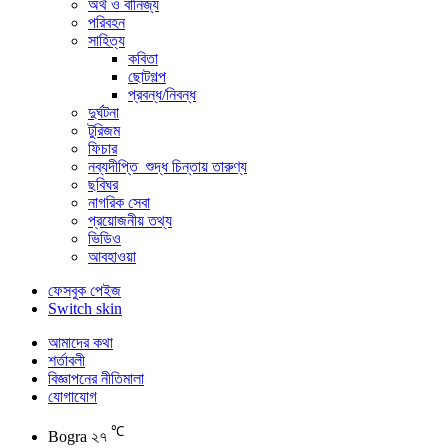
অর্থ ও বানিজ্য
পরিবহন
সাহিত্য
কবিতা
ছোটগল্প
প্রবন্ধ/নিবন্ধ
দুর্ঘটনা
টুরিজম
ফিচার
নব্যদীপ্তি_শুদ্ধ চিন্তায় তারুণ্য
ছবিঘর
নাগরিক সেবা
প্রয়োজনীয় তথ্য
ভিডিও
আবহাওয়া
ফেসবুক পেইজ
Switch skin
আমাদের কথা
শর্তাবলী
বিজ্ঞাপনের নীতিমালা
যোগাযোগ
℃
Bogra
২৭