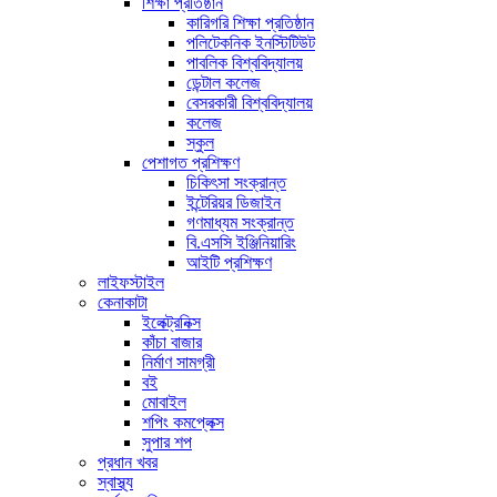
শিক্ষা প্রতিষ্ঠান
কারিগরি শিক্ষা প্রতিষ্ঠান
পলিটেকনিক ইনস্টিটিউট
পাবলিক বিশ্ববিদ্যালয়
ডেন্টাল কলেজ
বেসরকারী বিশ্ববিদ্যালয়
কলেজ
স্কুল
পেশাগত প্রশিক্ষণ
চিকিৎসা সংক্রান্ত
ইন্টেরিয়র ডিজাইন
গণমাধ্যম সংক্রান্ত
বি.এসসি ইঞ্জিনিয়ারিং
আইটি প্রশিক্ষণ
লাইফস্টাইল
কেনাকাটা
ইলেক্ট্রনিক্স
কাঁচা বাজার
নির্মাণ সামগ্রী
বই
মোবাইল
শপিং কমপ্লেক্স
সুপার শপ
প্রধান খবর
স্বাস্থ্য