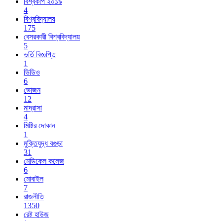
বিশ্বকাপ ২০১৯
4
বিশ্ববিদ্যালয়
175
বেসরকারী বিশ্ববিদ্যালয়
5
ভর্তি বিজ্ঞপ্তি
1
ভিডিও
6
ভোজন
12
মাদ্রাসা
4
মিষ্টির দোকান
1
মুক্তিযুদ্ধ বগুড়া
31
মেডিকেল কলেজ
6
মোবাইল
7
রাজনীতি
1350
রেষ্ট হাউজ