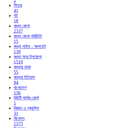
2
ফিচার
41
বই
18
বগুড়া জেলা
2337
বগুড়া জেলা পরিচিতি
15
বগুড়া লাইভ - আপডেট
139
বগুড়া সদর উপজেলা
1519
বগুড়ায় থাকা
55
বগুড়ার ইতিহাস
94
বাংলাদেশ
156
বিউটি পার্লার কোর্স
1
বিজ্ঞান ও প্রযুক্তি
31
বিনোদন
1575