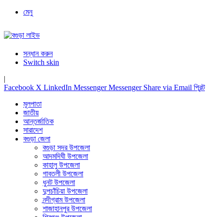
মেনু
সন্ধান করুন
Switch skin
|
Facebook
X
LinkedIn
Messenger
Messenger
Share via Email
প্রিন্ট
মূলপাতা
জাতীয়
আন্তর্জাতিক
সারাদেশ
বগুড়া জেলা
বগুড়া সদর উপজেলা
আদমদিঘী উপজেলা
কাহালু উপজেলা
গাবতলী উপজেলা
ধুনট উপজেলা
দুপচাঁচিয়া উপজেলা
নন্দীগ্রাম উপজেলা
শাজাহানপুর উপজেলা