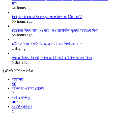
দাম
১০ hours ago
পিছিয়ে থেকেও মেসির জোড়া গোলে জিতলো ইন্টার মায়ামি
১৬ hours ago
হিরোশিমা দিবস আজ: ৮১ বছর পরও পারমাণবিক যুদ্ধের আতঙ্কে বিশ্ব
১৬ hours ago
দক্ষিণ এশিয়ায় স্থিতিশীল মুদ্রার তালিকায় শীর্ষে বাংলাদেশ
১ day ago
হৃদয়ের টর্নেডো ফিফটি, সাকিবের উইকেটে ফাইনালে জাফনা কিংস
১ day ago
ক্যাটাগরী ভিত্তিক নিউজ
অন্যান্য
90
অভিজাত এলাকার হোটেল
2
অর্থ ও বানিজ্য
407
আইটি প্রশিক্ষণ
5