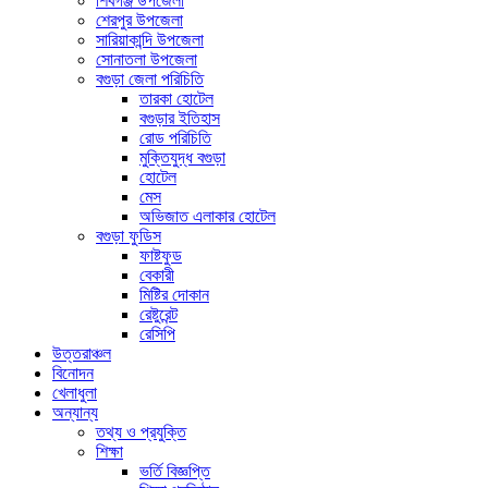
শিবগঞ্জ উপজেলা
শেরপুর উপজেলা
সারিয়াকান্দি উপজেলা
সোনাতলা উপজেলা
বগুড়া জেলা পরিচিতি
তারকা হোটেল
বগুড়ার ইতিহাস
রোড পরিচিতি
মুক্তিযুদ্ধ বগুড়া
হোটেল
মেস
অভিজাত এলাকার হোটেল
বগুড়া ফুডিস
ফাষ্টফুড
বেকারী
মিষ্টির দোকান
রেষ্টুরেন্ট
রেসিপি
উত্তরাঞ্চল
বিনোদন
খেলাধুলা
অন্যান্য
তথ্য ও প্রযুক্তি
শিক্ষা
ভর্তি বিজ্ঞপ্তি