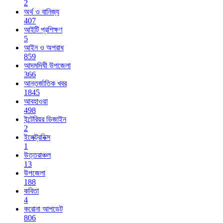
2
অর্থ ও বানিজ্য
407
আইটি প্রশিক্ষণ
5
আইন ও অপরাধ
859
আদমদিঘী উপজেলা
366
আন্তর্জাতিক খবর
1845
আবহাওয়া
498
ইন্টেরিয়র ডিজাইন
2
ইলেক্ট্রনিক্স
1
উত্তরাঞ্চল
13
উপজেলা
188
কবিতা
4
করোনা আপডেট
806