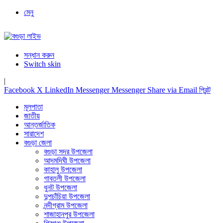
মেনু
সন্ধান করুন
Switch skin
|
Facebook
X
LinkedIn
Messenger
Messenger
Share via Email
প্রিন্ট
মূলপাতা
জাতীয়
আন্তর্জাতিক
সারাদেশ
বগুড়া জেলা
বগুড়া সদর উপজেলা
আদমদিঘী উপজেলা
কাহালু উপজেলা
গাবতলী উপজেলা
ধুনট উপজেলা
দুপচাঁচিয়া উপজেলা
নন্দীগ্রাম উপজেলা
শাজাহানপুর উপজেলা