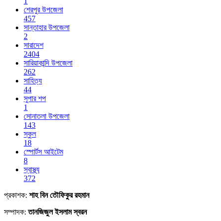
1
শেরপুর উপজেলা
457
সান্তাহার উপজেলা
2
সারাদেশ
2404
সারিয়াকান্দি উপজেলা
262
সাহিত্য
44
সুপার শপ
1
সোনাতলা উপজেলা
143
স্কুল
18
স্পোর্টস আইটেম
8
স্বাস্থ্য
372
প্রকাশক:
শাহ বিন তৌফিকুর রহমান
সম্পাদক:
তানজিজুল ইসলাম স্বরন