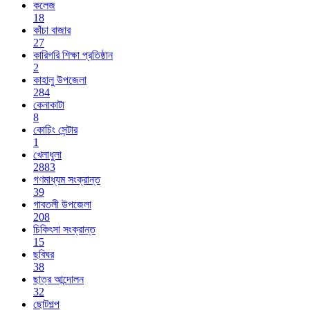
কলেজ
18
কাঁচা বাজার
27
কারিগরি শিক্ষা প্রতিষ্ঠান
2
কাহালু উপজেলা
284
কেনাকাটা
8
কোচিং সেন্টার
1
খেলাধুলা
2883
গণমাধ্যম সংক্রান্ত
39
গাবতলী উপজেলা
208
চিকিৎসা সংক্রান্ত
15
ছবিঘর
38
ছাত্র আন্দোলন
32
ছোটগল্প