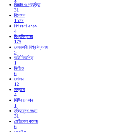
বিজ্ঞান ও প্রযুক্তি
31
বিনোদন
1577
বিশ্বকাপ ২০১৯
4
বিশ্ববিদ্যালয়
175
বেসরকারী বিশ্ববিদ্যালয়
5
ভর্তি বিজ্ঞপ্তি
1
ভিডিও
6
ভোজন
12
মাদ্রাসা
4
মিষ্টির দোকান
1
মুক্তিযুদ্ধ বগুড়া
31
মেডিকেল কলেজ
6
মোবাইল