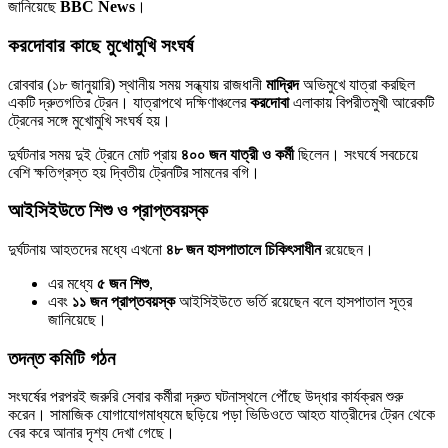
জানিয়েছে
BBC News
।
করদোবার কাছে মুখোমুখি সংঘর্ষ
রোববার (১৮ জানুয়ারি) স্থানীয় সময় সন্ধ্যায় রাজধানী
মাদ্রিদ
অভিমুখে যাত্রা করছিল
একটি দ্রুতগতির ট্রেন। যাত্রাপথে দক্ষিণাঞ্চলের
করদোবা
এলাকায় বিপরীতমুখী আরেকটি
ট্রেনের সঙ্গে মুখোমুখি সংঘর্ষ হয়।
দুর্ঘটনার সময় দুই ট্রেনে মোট প্রায়
৪০০ জন যাত্রী ও কর্মী
ছিলেন। সংঘর্ষে সবচেয়ে
বেশি ক্ষতিগ্রস্ত হয় দ্বিতীয় ট্রেনটির সামনের বগি।
আইসিইউতে শিশু ও প্রাপ্তবয়স্ক
দুর্ঘটনায় আহতদের মধ্যে এখনো
৪৮ জন হাসপাতালে চিকিৎসাধীন
রয়েছেন।
এর মধ্যে
৫ জন শিশু
,
এবং
১১ জন প্রাপ্তবয়স্ক
আইসিইউতে ভর্তি রয়েছেন বলে হাসপাতাল সূত্র
জানিয়েছে।
তদন্ত কমিটি গঠন
সংঘর্ষের পরপরই জরুরি সেবার কর্মীরা দ্রুত ঘটনাস্থলে পৌঁছে উদ্ধার কার্যক্রম শুরু
করেন। সামাজিক যোগাযোগমাধ্যমে ছড়িয়ে পড়া ভিডিওতে আহত যাত্রীদের ট্রেন থেকে
বের করে আনার দৃশ্য দেখা গেছে।