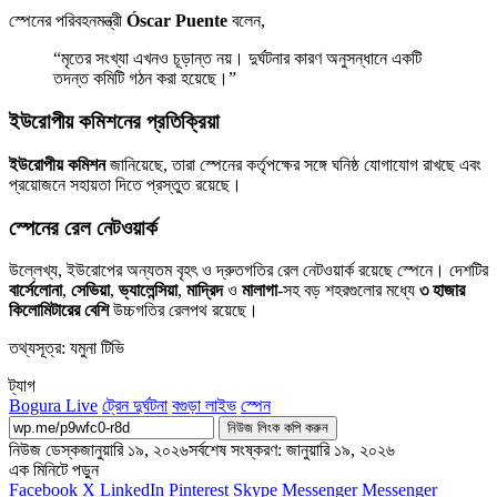
স্পেনের পরিবহনমন্ত্রী
Óscar Puente
বলেন,
“মৃতের সংখ্যা এখনও চূড়ান্ত নয়। দুর্ঘটনার কারণ অনুসন্ধানে একটি
তদন্ত কমিটি গঠন করা হয়েছে।”
ইউরোপীয় কমিশনের প্রতিক্রিয়া
ইউরোপীয় কমিশন
জানিয়েছে, তারা স্পেনের কর্তৃপক্ষের সঙ্গে ঘনিষ্ঠ যোগাযোগ রাখছে এবং
প্রয়োজনে সহায়তা দিতে প্রস্তুত রয়েছে।
স্পেনের রেল নেটওয়ার্ক
উল্লেখ্য, ইউরোপের অন্যতম বৃহৎ ও দ্রুতগতির রেল নেটওয়ার্ক রয়েছে স্পেনে। দেশটির
বার্সেলোনা
,
সেভিয়া
,
ভ্যালেন্সিয়া
,
মাদ্রিদ
ও
মালাগা
-সহ বড় শহরগুলোর মধ্যে
৩ হাজার
কিলোমিটারের বেশি
উচ্চগতির রেলপথ রয়েছে।
তথ্যসূত্র: যমুনা টিভি
ট্যাগ
Bogura Live
ট্রেন দুর্ঘটনা
বগুড়া লাইভ
স্পেন
নিউজ লিংক কপি করুন
নিউজ ডেস্ক
জানুয়ারি ১৯, ২০২৬
সর্বশেষ সংষ্করণ: জানুয়ারি ১৯, ২০২৬
এক মিনিটে পড়ুন
Facebook
X
LinkedIn
Pinterest
Skype
Messenger
Messenger