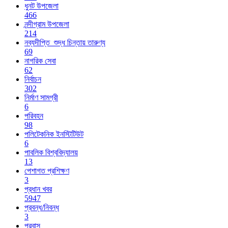
ধুনট উপজেলা
466
নন্দীগ্রাম উপজেলা
214
নব্যদীপ্তি_শুদ্ধ চিন্তায় তারুণ্য
69
নাগরিক সেবা
62
নির্বাচন
302
নির্মাণ সামগ্রী
6
পরিবহন
98
পলিটেকনিক ইনস্টিটিউট
6
পাবলিক বিশ্ববিদ্যালয়
13
পেশাগত প্রশিক্ষণ
3
প্রধান খবর
5947
প্রবন্ধ/নিবন্ধ
3
প্রবাস