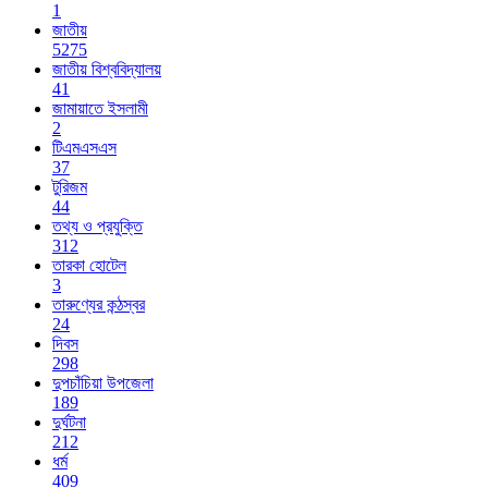
1
জাতীয়
5275
জাতীয় বিশ্ববিদ্যালয়
41
জামায়াতে ইসলামী
2
টিএমএসএস
37
টুরিজম
44
তথ্য ও প্রযুক্তি
312
তারকা হোটেল
3
তারুণ্যের কন্ঠস্বর
24
দিবস
298
দুপচাঁচিয়া উপজেলা
189
দুর্ঘটনা
212
ধর্ম
409