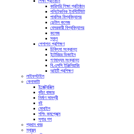
শিক্ষা প্রতিষ্ঠান
কারিগরি শিক্ষা প্রতিষ্ঠান
পলিটেকনিক ইনস্টিটিউট
পাবলিক বিশ্ববিদ্যালয়
ডেন্টাল কলেজ
বেসরকারী বিশ্ববিদ্যালয়
কলেজ
স্কুল
পেশাগত প্রশিক্ষণ
চিকিৎসা সংক্রান্ত
ইন্টেরিয়র ডিজাইন
গণমাধ্যম সংক্রান্ত
বি.এসসি ইঞ্জিনিয়ারিং
আইটি প্রশিক্ষণ
লাইফস্টাইল
কেনাকাটা
ইলেক্ট্রনিক্স
কাঁচা বাজার
নির্মাণ সামগ্রী
বই
মোবাইল
শপিং কমপ্লেক্স
সুপার শপ
প্রধান খবর
স্বাস্থ্য