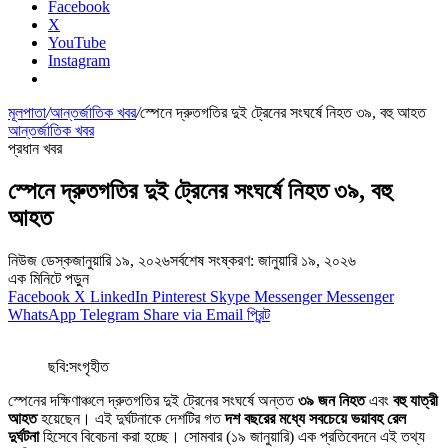
Facebook
X
YouTube
Instagram
মূলপাতা
/
আন্তর্জাতিক খবর
/
স্পেনে দ্রুতগতির দুই ট্রেনের সংঘর্ষে নিহত ৩৯, বহু আহত
আন্তর্জাতিক খবর
প্রধান খবর
স্পেনে দ্রুতগতির দুই ট্রেনের সংঘর্ষে নিহত ৩৯, বহু
আহত
নিউজ ডেস্ক
জানুয়ারি ১৯, ২০২৬
সর্বশেষ সংষ্করণ: জানুয়ারি ১৯, ২০২৬
এক মিনিটে পড়ুন
Facebook
X
LinkedIn
Pinterest
Skype
Messenger
Messenger
WhatsApp
Telegram
Share via Email
প্রিন্ট
ছবি:সংগৃহীত
স্পেনের দক্ষিণাঞ্চলে দ্রুতগতির দুই ট্রেনের সংঘর্ষে অন্তত
৩৯ জন নিহত
এবং
বহু যাত্রী
আহত
হয়েছেন। এই দুর্ঘটনাকে দেশটির গত
দশ বছরের মধ্যে সবচেয়ে ভয়াবহ রেল
দুর্ঘটনা
হিসেবে বিবেচনা করা হচ্ছে। সোমবার (১৯ জানুয়ারি) এক প্রতিবেদনে এই তথ্য