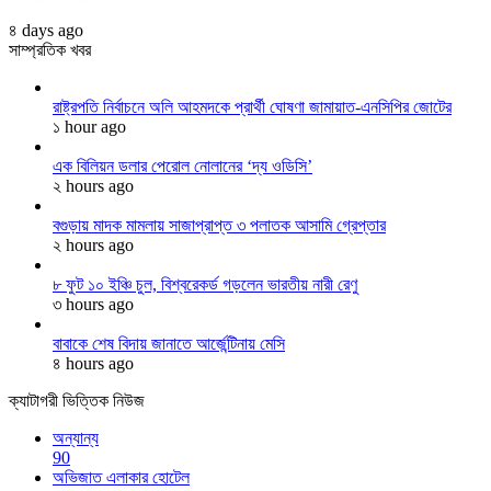
৪ days ago
সাম্প্রতিক খবর
রাষ্ট্রপতি নির্বাচনে অলি আহমদকে প্রার্থী ঘোষণা জামায়াত-এনসিপির জোটের
১ hour ago
এক বিলিয়ন ডলার পেরোল নোলানের ‘দ্য ওডিসি’
২ hours ago
বগুড়ায় মাদক মামলায় সাজাপ্রাপ্ত ৩ পলাতক আসামি গ্রেপ্তার
২ hours ago
৮ ফুট ১০ ইঞ্চি চুল, বিশ্বরেকর্ড গড়লেন ভারতীয় নারী রেণু
৩ hours ago
বাবাকে শেষ বিদায় জানাতে আর্জেন্টিনায় মেসি
৪ hours ago
ক্যাটাগরী ভিত্তিক নিউজ
অন্যান্য
90
অভিজাত এলাকার হোটেল