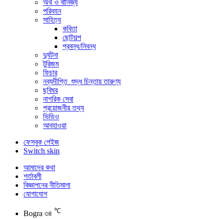
অর্থ ও বানিজ্য
পরিবহন
সাহিত্য
কবিতা
ছোটগল্প
প্রবন্ধ/নিবন্ধ
দুর্ঘটনা
টুরিজম
ফিচার
নব্যদীপ্তি_শুদ্ধ চিন্তায় তারুণ্য
ছবিঘর
নাগরিক সেবা
প্রয়োজনীয় তথ্য
ভিডিও
আবহাওয়া
ফেসবুক পেইজ
Switch skin
আমাদের কথা
শর্তাবলী
বিজ্ঞাপনের নীতিমালা
যোগাযোগ
℃
Bogra
৩৪