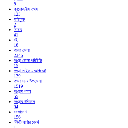
8
প্রয়োজনীয় তথ্য
123
ফাষ্টফুড
2
ফিচার
41
বই
18
বগুড়া জেলা
2346
বগুড়া জেলা পরিচিতি
15
বগুড়া লাইভ - আপডেট
139
বগুড়া সদর উপজেলা
1519
বগুড়ায় থাকা
55
বগুড়ার ইতিহাস
94
বাংলাদেশ
156
বিউটি পার্লার কোর্স
1