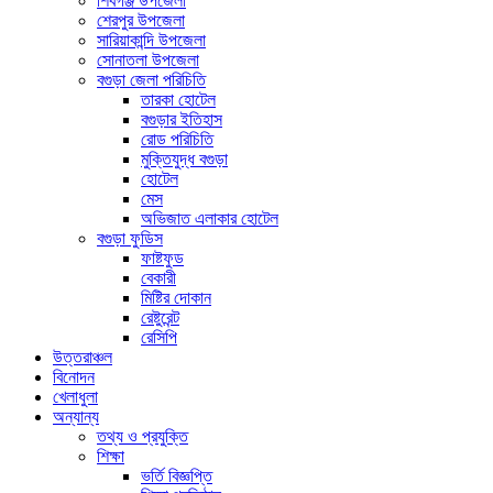
শিবগঞ্জ উপজেলা
শেরপুর উপজেলা
সারিয়াকান্দি উপজেলা
সোনাতলা উপজেলা
বগুড়া জেলা পরিচিতি
তারকা হোটেল
বগুড়ার ইতিহাস
রোড পরিচিতি
মুক্তিযুদ্ধ বগুড়া
হোটেল
মেস
অভিজাত এলাকার হোটেল
বগুড়া ফুডিস
ফাষ্টফুড
বেকারী
মিষ্টির দোকান
রেষ্টুরেন্ট
রেসিপি
উত্তরাঞ্চল
বিনোদন
খেলাধুলা
অন্যান্য
তথ্য ও প্রযুক্তি
শিক্ষা
ভর্তি বিজ্ঞপ্তি