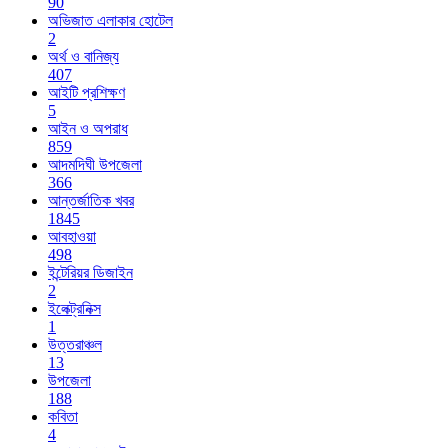
90
অভিজাত এলাকার হোটেল
2
অর্থ ও বানিজ্য
407
আইটি প্রশিক্ষণ
5
আইন ও অপরাধ
859
আদমদিঘী উপজেলা
366
আন্তর্জাতিক খবর
1845
আবহাওয়া
498
ইন্টেরিয়র ডিজাইন
2
ইলেক্ট্রনিক্স
1
উত্তরাঞ্চল
13
উপজেলা
188
কবিতা
4