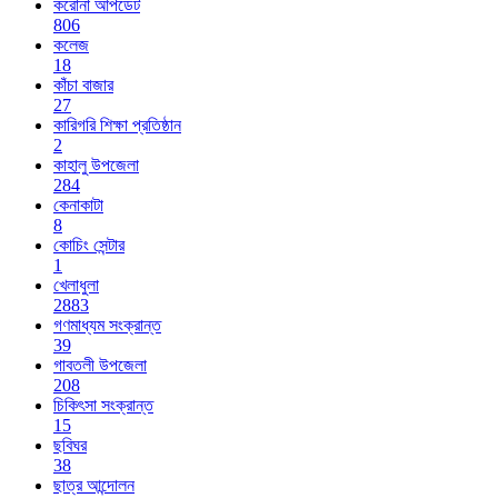
করোনা আপডেট
806
কলেজ
18
কাঁচা বাজার
27
কারিগরি শিক্ষা প্রতিষ্ঠান
2
কাহালু উপজেলা
284
কেনাকাটা
8
কোচিং সেন্টার
1
খেলাধুলা
2883
গণমাধ্যম সংক্রান্ত
39
গাবতলী উপজেলা
208
চিকিৎসা সংক্রান্ত
15
ছবিঘর
38
ছাত্র আন্দোলন