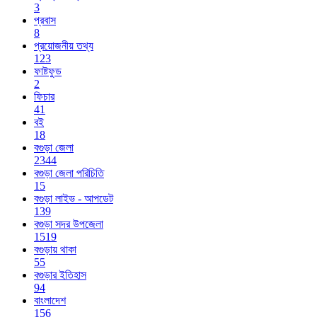
3
প্রবাস
8
প্রয়োজনীয় তথ্য
123
ফাষ্টফুড
2
ফিচার
41
বই
18
বগুড়া জেলা
2344
বগুড়া জেলা পরিচিতি
15
বগুড়া লাইভ - আপডেট
139
বগুড়া সদর উপজেলা
1519
বগুড়ায় থাকা
55
বগুড়ার ইতিহাস
94
বাংলাদেশ
156