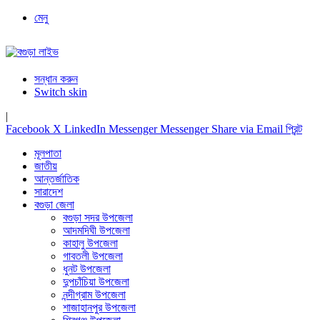
মেনু
সন্ধান করুন
Switch skin
|
Facebook
X
LinkedIn
Messenger
Messenger
Share via Email
প্রিন্ট
মূলপাতা
জাতীয়
আন্তর্জাতিক
সারাদেশ
বগুড়া জেলা
বগুড়া সদর উপজেলা
আদমদিঘী উপজেলা
কাহালু উপজেলা
গাবতলী উপজেলা
ধুনট উপজেলা
দুপচাঁচিয়া উপজেলা
নন্দীগ্রাম উপজেলা
শাজাহানপুর উপজেলা