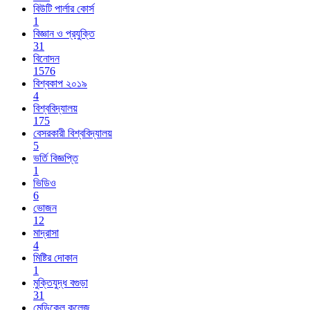
বিউটি পার্লার কোর্স
1
বিজ্ঞান ও প্রযুক্তি
31
বিনোদন
1576
বিশ্বকাপ ২০১৯
4
বিশ্ববিদ্যালয়
175
বেসরকারী বিশ্ববিদ্যালয়
5
ভর্তি বিজ্ঞপ্তি
1
ভিডিও
6
ভোজন
12
মাদ্রাসা
4
মিষ্টির দোকান
1
মুক্তিযুদ্ধ বগুড়া
31
মেডিকেল কলেজ