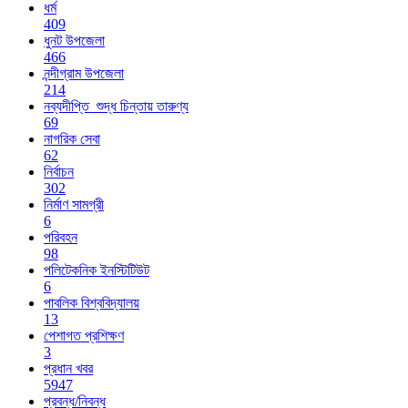
ধর্ম
409
ধুনট উপজেলা
466
নন্দীগ্রাম উপজেলা
214
নব্যদীপ্তি_শুদ্ধ চিন্তায় তারুণ্য
69
নাগরিক সেবা
62
নির্বাচন
302
নির্মাণ সামগ্রী
6
পরিবহন
98
পলিটেকনিক ইনস্টিটিউট
6
পাবলিক বিশ্ববিদ্যালয়
13
পেশাগত প্রশিক্ষণ
3
প্রধান খবর
5947
প্রবন্ধ/নিবন্ধ