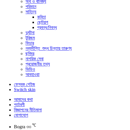
অর্থ ও বানিজ্য
পরিবহন
সাহিত্য
কবিতা
ছোটগল্প
প্রবন্ধ/নিবন্ধ
দুর্ঘটনা
টুরিজম
ফিচার
নব্যদীপ্তি_শুদ্ধ চিন্তায় তারুণ্য
ছবিঘর
নাগরিক সেবা
প্রয়োজনীয় তথ্য
ভিডিও
আবহাওয়া
ফেসবুক পেইজ
Switch skin
আমাদের কথা
শর্তাবলী
বিজ্ঞাপনের নীতিমালা
যোগাযোগ
℃
Bogra
৩৩