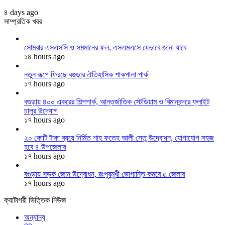
৪ days ago
সাম্প্রতিক খবর
সোমবার এসএসসি ও সমমানের ফল, এসএমএসে যেভাবে জানা যাবে
১৪ hours ago
নতুন রূপে ফিরছে বগুড়ার ঐতিহাসিক শাকপালা পার্ক
১৭ hours ago
বগুড়ায় ৪০০ একরের শিল্পপার্ক, আন্তর্জাতিক স্টেডিয়াম ও বিমানবন্দরে ফ্লাইট
চালুর উদ্যোগ
১৭ hours ago
২০ কোটি টাকা ব্যয়ে নির্মিত শাহ ফতেহ আলী সেতু উদ্বোধন, যোগাযোগ সহজ
হবে ৪ উপজেলার
১৭ hours ago
বগুড়ায় সড়ক জোন উদ্বোধন, রংপুরমুখী ভোগান্তি কমবে ৫ জেলার
১৭ hours ago
ক্যাটাগরী ভিত্তিক নিউজ
অন্যান্য