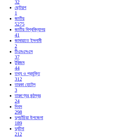
32
ছোটগল্প
1
জাতীয়
5275
জাতীয় বিশ্ববিদ্যালয়
41
জামায়াতে ইসলামী
2
টিএমএসএস
37
টুরিজম
44
তথ্য ও প্রযুক্তি
312
তারকা হোটেল
3
তারুণ্যের কন্ঠস্বর
24
দিবস
298
দুপচাঁচিয়া উপজেলা
189
দুর্ঘটনা
212