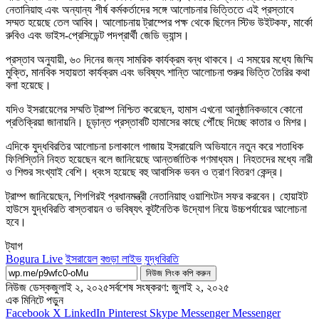
নেতানিয়াহু এবং অন্যান্য শীর্ষ কর্মকর্তাদের সঙ্গে আলোচনার ভিত্তিতে এই প্রস্তাবে
সম্মত হয়েছে তেল আবিব। আলোচনায় ট্রাম্পের পক্ষ থেকে ছিলেন স্টিভ উইটকফ, মার্কো
রুবিও এবং ভাইস-প্রেসিডেন্ট পদপ্রার্থী জেডি ভ্যান্স।
প্রস্তাব অনুযায়ী, ৬০ দিনের জন্য সামরিক কার্যক্রম বন্ধ থাকবে। এ সময়ের মধ্যে জিম্মি
মুক্তি, মানবিক সহায়তা কার্যক্রম এবং ভবিষ্যৎ শান্তি আলোচনা শুরুর ভিত্তি তৈরির কথা
বলা হয়েছে।
যদিও ইসরায়েলের সম্মতি ট্রাম্প নিশ্চিত করেছেন, হামাস এখনো আনুষ্ঠানিকভাবে কোনো
প্রতিক্রিয়া জানায়নি। চূড়ান্ত প্রস্তাবটি হামাসের কাছে পৌঁছে দিচ্ছে কাতার ও মিশর।
এদিকে যুদ্ধবিরতির আলোচনা চলাকালে গাজায় ইসরায়েলি অভিযানে নতুন করে শতাধিক
ফিলিস্তিনি নিহত হয়েছেন বলে জানিয়েছে আন্তর্জাতিক গণমাধ্যম। নিহতদের মধ্যে নারী
ও শিশুর সংখ্যাই বেশি। ধ্বংস হয়েছে বহু আবাসিক ভবন ও ত্রাণ বিতরণ কেন্দ্র।
ট্রাম্প জানিয়েছেন, শিগগিরই প্রধানমন্ত্রী নেতানিয়াহু ওয়াশিংটন সফর করবেন। হোয়াইট
হাউসে যুদ্ধবিরতি বাস্তবায়ন ও ভবিষ্যৎ কূটনৈতিক উদ্যোগ নিয়ে উচ্চপর্যায়ের আলোচনা
হবে।
ট্যাগ
Bogura Live
ইসরায়েল
বগুড়া লাইভ
যুদ্ধবিরতি
নিউজ লিংক কপি করুন
নিউজ ডেস্ক
জুলাই ২, ২০২৫
সর্বশেষ সংষ্করণ: জুলাই ২, ২০২৫
এক মিনিটে পড়ুন
Facebook
X
LinkedIn
Pinterest
Skype
Messenger
Messenger