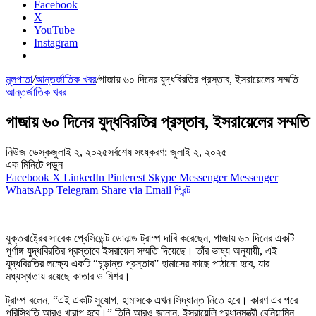
Facebook
X
YouTube
Instagram
মূলপাতা
/
আন্তর্জাতিক খবর
/
গাজায় ৬০ দিনের যুদ্ধবিরতির প্রস্তাব, ইসরায়েলের সম্মতি
আন্তর্জাতিক খবর
গাজায় ৬০ দিনের যুদ্ধবিরতির প্রস্তাব, ইসরায়েলের সম্মতি
নিউজ ডেস্ক
জুলাই ২, ২০২৫
সর্বশেষ সংষ্করণ: জুলাই ২, ২০২৫
এক মিনিটে পড়ুন
Facebook
X
LinkedIn
Pinterest
Skype
Messenger
Messenger
WhatsApp
Telegram
Share via Email
প্রিন্ট
যুক্তরাষ্ট্রের সাবেক প্রেসিডেন্ট ডোনাল্ড ট্রাম্প দাবি করেছেন, গাজায় ৬০ দিনের একটি
পূর্ণাঙ্গ যুদ্ধবিরতির প্রস্তাবে ইসরায়েল সম্মতি দিয়েছে। তাঁর ভাষ্য অনুযায়ী, এই
যুদ্ধবিরতির লক্ষ্যে একটি “চূড়ান্ত প্রস্তাব” হামাসের কাছে পাঠানো হবে, যার
মধ্যস্থতায় রয়েছে কাতার ও মিশর।
ট্রাম্প বলেন, “এই একটি সুযোগ, হামাসকে এখন সিদ্ধান্ত নিতে হবে। কারণ এর পরে
পরিস্থিতি আরও খারাপ হবে।” তিনি আরও জানান, ইসরায়েলি প্রধানমন্ত্রী বেনিয়ামিন