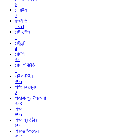
6
মোবাইল
7
রাজনীতি
1351
রেষ্ট হাউজ
1
রেষ্টুরেন্ট
4
রেসিপি
32
রোড পরিচিতি
1
লাইফস্টাইল
396
শপিং কমপ্লেক্স
2
শাজাহানপুর উপজেলা
323
শিক্ষা
895
শিক্ষা প্রতিষ্ঠান
69
শিবগঞ্জ উপজেলা
357