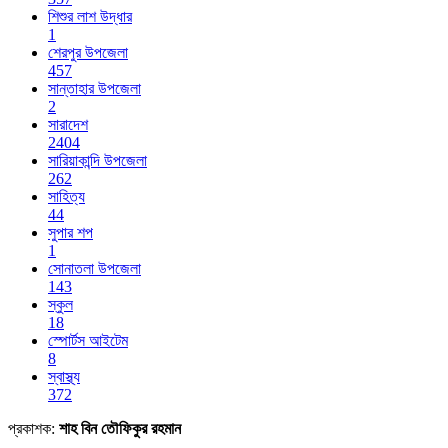
শিশুর লাশ উদ্ধার
1
শেরপুর উপজেলা
457
সান্তাহার উপজেলা
2
সারাদেশ
2404
সারিয়াকান্দি উপজেলা
262
সাহিত্য
44
সুপার শপ
1
সোনাতলা উপজেলা
143
স্কুল
18
স্পোর্টস আইটেম
8
স্বাস্থ্য
372
প্রকাশক:
শাহ বিন তৌফিকুর রহমান