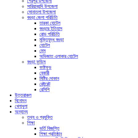
শেরপুর উপজেলা
সারিয়াকান্দি উপজেলা
সোনাতলা উপজেলা
বগুড়া জেলা পরিচিতি
তারকা হোটেল
বগুড়ার ইতিহাস
রোড পরিচিতি
মুক্তিযুদ্ধ বগুড়া
হোটেল
মেস
অভিজাত এলাকার হোটেল
বগুড়া ফুডিস
ফাষ্টফুড
বেকারী
মিষ্টির দোকান
রেষ্টুরেন্ট
রেসিপি
উত্তরাঞ্চল
বিনোদন
খেলাধুলা
অন্যান্য
তথ্য ও প্রযুক্তি
শিক্ষা
ভর্তি বিজ্ঞপ্তি
শিক্ষা প্রতিষ্ঠান