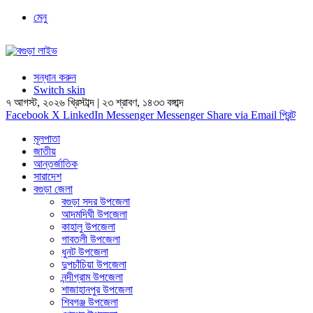
মেনু
সন্ধান করুন
Switch skin
৭ আগস্ট, ২০২৬ খ্রিস্টাব্দ
|
২৩ শ্রাবণ, ১৪৩৩ বঙ্গাব্দ
Facebook
X
LinkedIn
Messenger
Messenger
Share via Email
প্রিন্ট
মূলপাতা
জাতীয়
আন্তর্জাতিক
সারাদেশ
বগুড়া জেলা
বগুড়া সদর উপজেলা
আদমদিঘী উপজেলা
কাহালু উপজেলা
গাবতলী উপজেলা
ধুনট উপজেলা
দুপচাঁচিয়া উপজেলা
নন্দীগ্রাম উপজেলা
শাজাহানপুর উপজেলা
শিবগঞ্জ উপজেলা