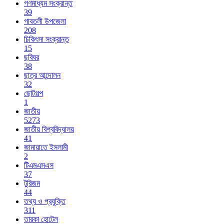
গণমাধ্যম সংক্রান্ত
39
গাবতলী উপজেলা
208
চিকিৎসা সংক্রান্ত
15
ছবিঘর
38
ছাত্র আন্দোলন
32
ছোটগল্প
1
জাতীয়
5273
জাতীয় বিশ্ববিদ্যালয়
41
জামায়াতে ইসলামী
2
টিএমএসএস
37
টুরিজম
44
তথ্য ও প্রযুক্তি
311
তারকা হোটেল