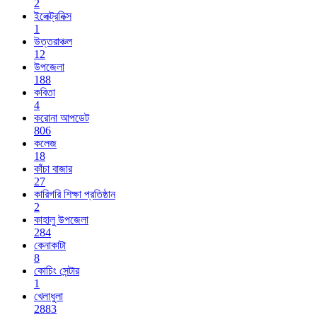
2
ইলেক্ট্রনিক্স
1
উত্তরাঞ্চল
12
উপজেলা
188
কবিতা
4
করোনা আপডেট
806
কলেজ
18
কাঁচা বাজার
27
কারিগরি শিক্ষা প্রতিষ্ঠান
2
কাহালু উপজেলা
284
কেনাকাটা
8
কোচিং সেন্টার
1
খেলাধুলা
2883