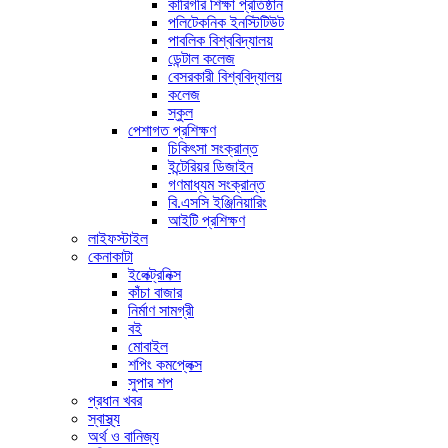
কারিগরি শিক্ষা প্রতিষ্ঠান
পলিটেকনিক ইনস্টিটিউট
পাবলিক বিশ্ববিদ্যালয়
ডেন্টাল কলেজ
বেসরকারী বিশ্ববিদ্যালয়
কলেজ
স্কুল
পেশাগত প্রশিক্ষণ
চিকিৎসা সংক্রান্ত
ইন্টেরিয়র ডিজাইন
গণমাধ্যম সংক্রান্ত
বি.এসসি ইঞ্জিনিয়ারিং
আইটি প্রশিক্ষণ
লাইফস্টাইল
কেনাকাটা
ইলেক্ট্রনিক্স
কাঁচা বাজার
নির্মাণ সামগ্রী
বই
মোবাইল
শপিং কমপ্লেক্স
সুপার শপ
প্রধান খবর
স্বাস্থ্য
অর্থ ও বানিজ্য