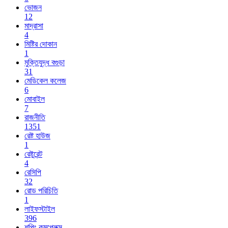
ভোজন
12
মাদ্রাসা
4
মিষ্টির দোকান
1
মুক্তিযুদ্ধ বগুড়া
31
মেডিকেল কলেজ
6
মোবাইল
7
রাজনীতি
1351
রেষ্ট হাউজ
1
রেষ্টুরেন্ট
4
রেসিপি
32
রোড পরিচিতি
1
লাইফস্টাইল
396
শপিং কমপ্লেক্স