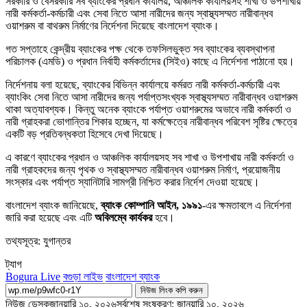
সরকারি ও বেসরকারি সব ব্যাংকের প্রধান কার্যালয়, আঞ্চলিক কার্যালয়সহ শাখা ও উপশাখায়
নারী কর্মকর্তা-কর্মচারী এবং সেবা নিতে আসা নারীদের জন্য স্বাস্থ্যসম্মত নারীবান্ধব
ওয়াশরুম বা বাথরুম নির্মাণের নির্দেশনা দিয়েছে বাংলাদেশ ব্যাংক।
গত সপ্তাহে কেন্দ্রীয় ব্যাংকের পক্ষ থেকে তফসিলভুক্ত সব ব্যাংকের ব্যবস্থাপনা
পরিচালক (এমডি) ও প্রধান নির্বাহী কর্মকর্তাদের (সিইও) কাছে এ নির্দেশনা পাঠানো হয়।
নির্দেশনায় বলা হয়েছে, ব্যাংকের বিভিন্ন কার্যালয়ে কর্মরত নারী কর্মকর্তা-কর্মচারী এবং
ব্যাংকিং সেবা নিতে আসা নারীদের জন্য পর্যাপ্তসংখ্যক স্বাস্থ্যসম্মত নারীবান্ধব ওয়াশরুম
থাকা অত্যাবশ্যক। কিন্তু অনেক ব্যাংকে পর্যাপ্ত ওয়াশরুমের অভাবে নারী কর্মকর্তা ও
নারী গ্রাহকরা ভোগান্তির শিকার হচ্ছেন, যা কর্মক্ষেত্রে নারীবান্ধব পরিবেশ সৃষ্টির ক্ষেত্রে
একটি বড় প্রতিবন্ধকতা হিসেবে দেখা দিয়েছে।
এ কারণে ব্যাংকের প্রধান ও আঞ্চলিক কার্যালয়সহ সব শাখা ও উপশাখায় নারী কর্মকর্তা ও
নারী গ্রাহকদের জন্য পৃথক ও স্বাস্থ্যসম্মত নারীবান্ধব ওয়াশরুম নির্মাণ, প্রয়োজনীয়
সংস্কার এবং পর্যাপ্ত স্যানিটারি সামগ্রী নিশ্চিত করার নির্দেশ দেওয়া হয়েছে।
বাংলাদেশ ব্যাংক জানিয়েছে,
ব্যাংক কোম্পানি আইন, ১৯৯১
-এর ক্ষমতাবলে এ নির্দেশনা
জারি করা হয়েছে এবং এটি
অবিলম্বে কার্যকর
হবে।
তথ্যসূত্র: যুগান্তর
ট্যাগ
Bogura Live
বগুড়া লাইভ
বাংলাদেশ ব্যাংক
নিউজ লিংক কপি করুন
নিউজ ডেস্ক
জানুয়ারি ১০, ২০২৬
সর্বশেষ সংষ্করণ: জানুয়ারি ১০, ২০২৬