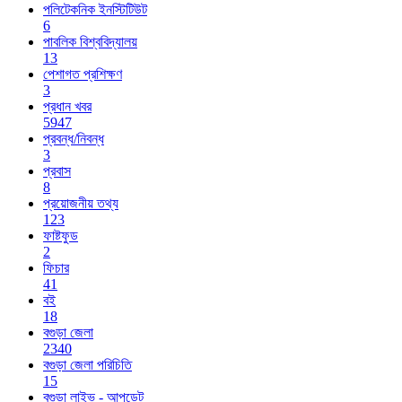
পলিটেকনিক ইনস্টিটিউট
6
পাবলিক বিশ্ববিদ্যালয়
13
পেশাগত প্রশিক্ষণ
3
প্রধান খবর
5947
প্রবন্ধ/নিবন্ধ
3
প্রবাস
8
প্রয়োজনীয় তথ্য
123
ফাষ্টফুড
2
ফিচার
41
বই
18
বগুড়া জেলা
2340
বগুড়া জেলা পরিচিতি
15
বগুড়া লাইভ - আপডেট