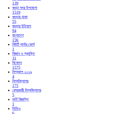
139
বগুড়া সদর উপজেলা
1519
বগুড়ায় থাকা
55
বগুড়ার ইতিহাস
94
বাংলাদেশ
156
বিউটি পার্লার কোর্স
1
বিজ্ঞান ও প্রযুক্তি
31
বিনোদন
1575
বিশ্বকাপ ২০১৯
4
বিশ্ববিদ্যালয়
175
বেসরকারী বিশ্ববিদ্যালয়
5
ভর্তি বিজ্ঞপ্তি
1
ভিডিও
6