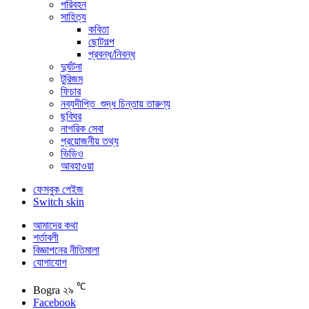
পরিবহন
সাহিত্য
কবিতা
ছোটগল্প
প্রবন্ধ/নিবন্ধ
দুর্ঘটনা
টুরিজম
ফিচার
নব্যদীপ্তি_শুদ্ধ চিন্তায় তারুণ্য
ছবিঘর
নাগরিক সেবা
প্রয়োজনীয় তথ্য
ভিডিও
আবহাওয়া
ফেসবুক পেইজ
Switch skin
আমাদের কথা
শর্তাবলী
বিজ্ঞাপনের নীতিমালা
যোগাযোগ
℃
Bogra
২৯
Facebook