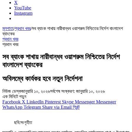
X
YouTube
Instagram
মূলপাতা
/
প্রধান খবর
/
সব ব্যাংক শাখায় নারীবান্ধব ওয়াশরুম নিশ্চিতের নির্দেশ বাংলাদেশ
ব্যাংকের
প্রধান খবর
প্রধান খবর
সব ব্যাংক শাখায় নারীবান্ধব ওয়াশরুম নিশ্চিতের নির্দেশ
বাংলাদেশ ব্যাংকের
অবিলম্বে কার্যকর হবে নতুন নির্দেশনা
নিউজ ডেস্ক
জানুয়ারি ১০, ২০২৬
সর্বশেষ সংষ্করণ: জানুয়ারি ১০, ২০২৬
এক মিনিটে পড়ুন
Facebook
X
LinkedIn
Pinterest
Skype
Messenger
Messenger
WhatsApp
Telegram
Share via Email
প্রিন্ট
ছবি:সংগৃহীত