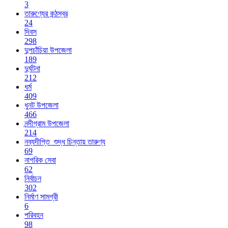
3
তারুণ্যের কন্ঠস্বর
24
দিবস
298
দুপচাঁচিয়া উপজেলা
189
দুর্ঘটনা
212
ধর্ম
409
ধুনট উপজেলা
466
নন্দীগ্রাম উপজেলা
214
নব্যদীপ্তি_শুদ্ধ চিন্তায় তারুণ্য
69
নাগরিক সেবা
62
নির্বাচন
302
নির্মাণ সামগ্রী
6
পরিবহন
98