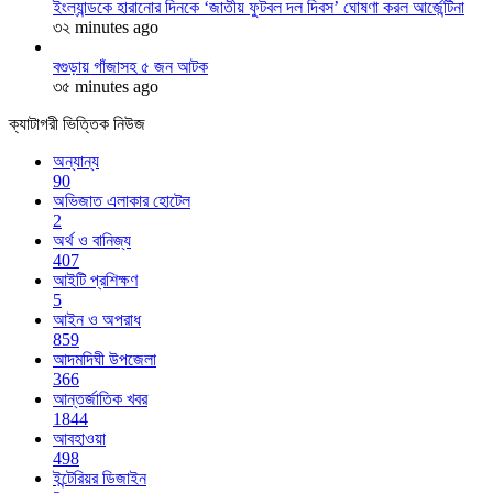
ইংল্যান্ডকে হারানোর দিনকে ‘জাতীয় ফুটবল দল দিবস’ ঘোষণা করল আর্জেন্টিনা
৩২ minutes ago
বগুড়ায় গাঁজাসহ ৫ জন আটক
৩৫ minutes ago
ক্যাটাগরী ভিত্তিক নিউজ
অন্যান্য
90
অভিজাত এলাকার হোটেল
2
অর্থ ও বানিজ্য
407
আইটি প্রশিক্ষণ
5
আইন ও অপরাধ
859
আদমদিঘী উপজেলা
366
আন্তর্জাতিক খবর
1844
আবহাওয়া
498
ইন্টেরিয়র ডিজাইন