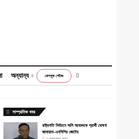
া
অন্যান্য
Switch skin
ফেসবুক পেইজ
m
সাম্প্রতিক খবর
রাষ্ট্রপতি নির্বাচনে অলি আহমদকে প্রার্থী ঘোষণা
জামায়াত-এনসিপির জোটের
১৬ minutes ago