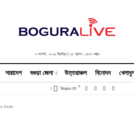
৯ আগস্ট, ২০২৬ খ্রিস্টাব্দ
|
২৫ শ্রাবণ, ১৪৩৩ বঙ্গাব্দ
সারাদেশ
বগুড়া জেলা
উত্তরাঞ্চল
বিনোদন
খেলাধুল
℃
Facebook
X
YouTube
Instagra
৩৪
Bogra
ন উপদেষ্টা