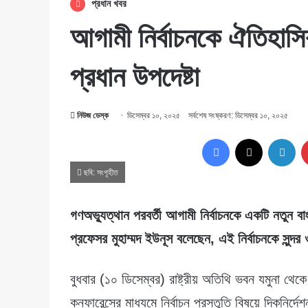
প্রধান খবর
আগামী নির্বাচনকে ঐতিহাসি
প্রধান উপদেষ্টা
নিউজ ডেস্ক
ডিসেম্বর ১০, ২০২৫
সর্বশেষ সংষ্করণ: ডিসেম্বর ১০, ২০২৫
Facebook
X
Lin
ছবি: সংগৃহীত
গণঅভ্যুত্থান পরবর্তী আগামী নির্বাচনকে একটি নতুন বা
প্রফেসর মুহাম্মদ ইউনূস বলেছেন, এই নির্বাচনকে সুন্দর
বুধবার (১০ ডিসেম্বর) রাষ্ট্রীয় অতিথি ভবন যমুনা থে
কনফারেন্সের মাধ্যমে নির্বাচন প্রস্তুতি বিষয়ে দিকনির্