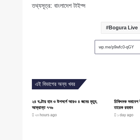
তথ্যসূত্র: বাংলাদেশ টাইম্স
Bogura Live
এই বিভাগের অন্য খবর
২৪ ঘণ্টায় হাম ও উপসর্গে আরও ৪ জনের মৃত্যু,
চিকিৎসক সমাবেশ উ
আক্রান্ত ৭৭৬
তারেক রহমান
২৩ hours ago
১ day ago