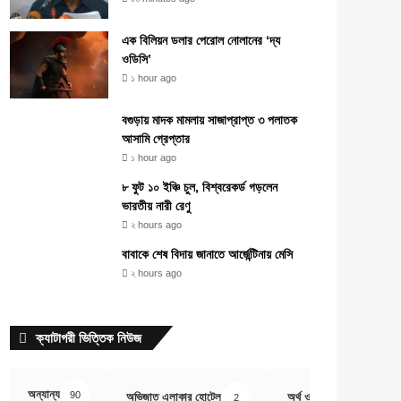
এক বিলিয়ন ডলার পেরোল নোলানের ‘দ্য
ওডিসি’
১ hour ago
বগুড়ায় মাদক মামলায় সাজাপ্রাপ্ত ৩ পলাতক
আসামি গ্রেপ্তার
১ hour ago
৮ ফুট ১০ ইঞ্চি চুল, বিশ্বরেকর্ড গড়লেন
ভারতীয় নারী রেণু
২ hours ago
বাবাকে শেষ বিদায় জানাতে আর্জেন্টিনায় মেসি
২ hours ago
ক্যাটাগরী ভিত্তিক নিউজ
অন্যান্য
90
অভিজাত এলাকার হোটেল
অর্থ ও বানিজ্য
2
407