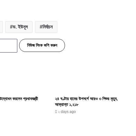
ড. ইউনূস
নির্বাচন
নিউজ লিংক কপি করুন
দ্বোধন করলেন প্রধানমন্ত্রী
২৪ ঘণ্টায় হামের উপসর্গে আরও ৩ শিশুর মৃত্যু,
আক্রান্ত ১,২১৮
২ days ago