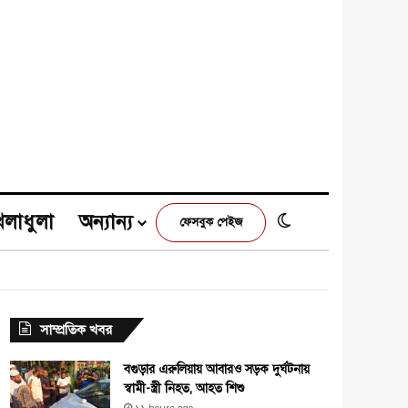
েলাধুলা
অন্যান্য
Switch skin
ফেসবুক পেইজ
e
agram
সাম্প্রতিক খবর
বগুড়ার এরুলিয়ায় আবারও সড়ক দুর্ঘটনায়
স্বামী-স্ত্রী নিহত, আহত শিশু