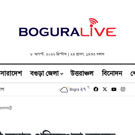
৮ আগস্ট, ২০২৬ খ্রিস্টাব্দ
|
২৪ শ্রাবণ, ১৪৩৩ বঙ্গাব্দ
সারাদেশ
বগুড়া জেলা
উত্তরাঞ্চল
বিনোদন
খ
℃
Facebook
X
YouTub
Inst
২৭
োগ
Bogra
নমন্ত্রী