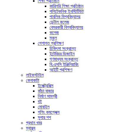
শিক্ষা প্রতিষ্ঠান
কারিগরি শিক্ষা প্রতিষ্ঠান
পলিটেকনিক ইনস্টিটিউট
পাবলিক বিশ্ববিদ্যালয়
ডেন্টাল কলেজ
বেসরকারী বিশ্ববিদ্যালয়
কলেজ
স্কুল
পেশাগত প্রশিক্ষণ
চিকিৎসা সংক্রান্ত
ইন্টেরিয়র ডিজাইন
গণমাধ্যম সংক্রান্ত
বি.এসসি ইঞ্জিনিয়ারিং
আইটি প্রশিক্ষণ
লাইফস্টাইল
কেনাকাটা
ইলেক্ট্রনিক্স
কাঁচা বাজার
নির্মাণ সামগ্রী
বই
মোবাইল
শপিং কমপ্লেক্স
সুপার শপ
প্রধান খবর
স্বাস্থ্য