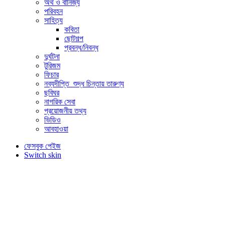
অর্থ ও বানিজ্য
পরিবহন
সাহিত্য
কবিতা
ছোটগল্প
প্রবন্ধ/নিবন্ধ
দুর্ঘটনা
টুরিজম
ফিচার
নব্যদীপ্তি_শুদ্ধ চিন্তায় তারুণ্য
ছবিঘর
নাগরিক সেবা
প্রয়োজনীয় তথ্য
ভিডিও
আবহাওয়া
ফেসবুক পেইজ
Switch skin