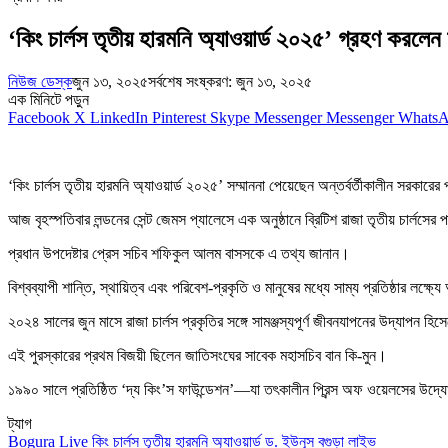
‘কিং চার্লস তৃতীয় হারমনি অ্যাওয়ার্ড ২০২৫’ গ্রহণ করলেন
নিউজ ডেস্ক
জুন ১৩, ২০২৫
সর্বশেষ সংষ্করণ: জুন ১৩, ২০২৫
এক মিনিটে পড়ুন
Facebook
X
LinkedIn
Pinterest
Skype
Messenger
Messenger
Whats
‘কিং চার্লস তৃতীয় হারমনি অ্যাওয়ার্ড ২০২৫’ সম্মাননা পেয়েছেন অন্তর্বর্তীকালীন সরকারে
আজ বৃহস্পতিবার লন্ডনের সেন্ট জেমস প্যালেসে এক অনুষ্ঠানে ব্রিটিশ রাজা তৃতীয় চার্লসের 
প্রধান উপদেষ্টার প্রেস সচিব শফিকুল আলম বাসসকে এ তথ্য জানান।
বিশ্বব্যাপী শান্তি, স্থায়িত্ব এবং পরিবেশ-প্রকৃতি ও মানুষের মধ্যে সাম্য প্রতিষ্ঠার লক
২০২৪ সালের জুন মাসে রাজা চার্লস প্রকৃতির সঙ্গে সামঞ্জস্যপূর্ণ জীবনযাপনের উদ্‌যাপন হি
এই পুরস্কারের প্রথম বিজয়ী ছিলেন জাতিসংঘের সাবেক মহাসচিব বান কি-মুন।
১৯৯০ সালে প্রতিষ্ঠিত ‘দ্য কিং’স ফাউন্ডেশন’—যা তৎকালীন প্রিন্স অফ ওয়েলসের উদ্যো
ট্যাগ
Bogura Live
কিং চার্লস তৃতীয় হারমনি অ্যাওয়ার্ড
ড. ইউনূস
বগুড়া লাইভ