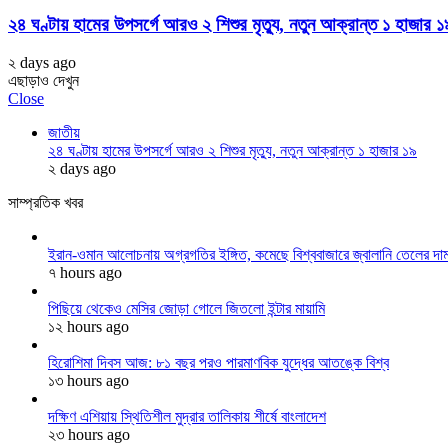
২৪ ঘণ্টায় হামের উপসর্গে আরও ২ শিশুর মৃত্যু, নতুন আক্রান্ত ১ হাজার ১
২ days ago
এছাড়াও দেখুন
Close
জাতীয়
২৪ ঘণ্টায় হামের উপসর্গে আরও ২ শিশুর মৃত্যু, নতুন আক্রান্ত ১ হাজার ১৯
২ days ago
সাম্প্রতিক খবর
ইরান-ওমান আলোচনায় অগ্রগতির ইঙ্গিত, কমেছে বিশ্ববাজারে জ্বালানি তেলের দা
৭ hours ago
পিছিয়ে থেকেও মেসির জোড়া গোলে জিতলো ইন্টার মায়ামি
১২ hours ago
হিরোশিমা দিবস আজ: ৮১ বছর পরও পারমাণবিক যুদ্ধের আতঙ্কে বিশ্ব
১৩ hours ago
দক্ষিণ এশিয়ায় স্থিতিশীল মুদ্রার তালিকায় শীর্ষে বাংলাদেশ
২৩ hours ago