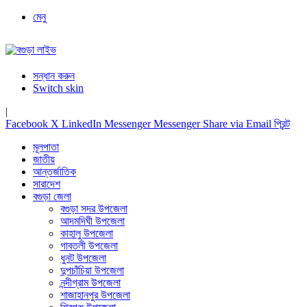
মেনু
সন্ধান করুন
Switch skin
|
Facebook
X
LinkedIn
Messenger
Messenger
Share via Email
প্রিন্ট
মূলপাতা
জাতীয়
আন্তর্জাতিক
সারাদেশ
বগুড়া জেলা
বগুড়া সদর উপজেলা
আদমদিঘী উপজেলা
কাহালু উপজেলা
গাবতলী উপজেলা
ধুনট উপজেলা
দুপচাঁচিয়া উপজেলা
নন্দীগ্রাম উপজেলা
শাজাহানপুর উপজেলা