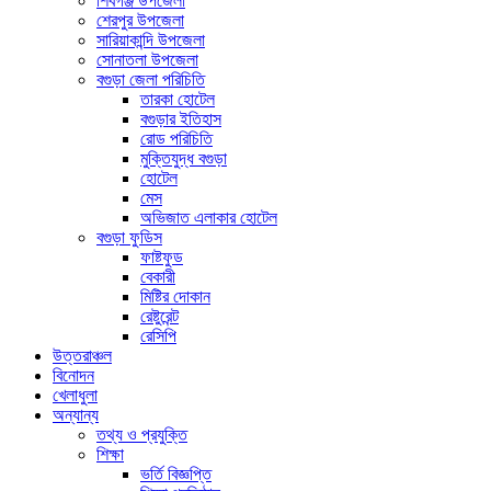
শিবগঞ্জ উপজেলা
শেরপুর উপজেলা
সারিয়াকান্দি উপজেলা
সোনাতলা উপজেলা
বগুড়া জেলা পরিচিতি
তারকা হোটেল
বগুড়ার ইতিহাস
রোড পরিচিতি
মুক্তিযুদ্ধ বগুড়া
হোটেল
মেস
অভিজাত এলাকার হোটেল
বগুড়া ফুডিস
ফাষ্টফুড
বেকারী
মিষ্টির দোকান
রেষ্টুরেন্ট
রেসিপি
উত্তরাঞ্চল
বিনোদন
খেলাধুলা
অন্যান্য
তথ্য ও প্রযুক্তি
শিক্ষা
ভর্তি বিজ্ঞপ্তি