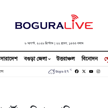
৬ আগস্ট, ২০২৬ খ্রিস্টাব্দ
|
২২ শ্রাবণ, ১৪৩৩ বঙ্গাব্দ
সারাদেশ
বগুড়া জেলা
উত্তরাঞ্চল
বিনোদন
খ
℃
Facebook
X
YouTub
Inst
২৭
োগ
Bogra