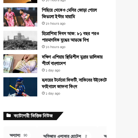
১০ hours ago
পিছিয়ে থেকেও মেসির জোড়া গোলে
জিতলো ইন্টার মায়ামি
১৬ hours ago
হিরোশিমা দিবস আজ: ৮১ বছর পরও
পারমাণবিক যুদ্ধের আতঙ্কে বিশ্ব
১৬ hours ago
দক্ষিণ এশিয়ায় স্থিতিশীল মুদ্রার তালিকায়
শীর্ষে বাংলাদেশ
১ day ago
হৃদয়ের টর্নেডো ফিফটি, সাকিবের উইকেটে
ফাইনালে জাফনা কিংস
১ day ago
ক্যাটাগরী ভিত্তিক নিউজ
অন্যান্য
90
অভিজাত এলাকার হোটেল
অর্থ ও বানিজ্য
2
407