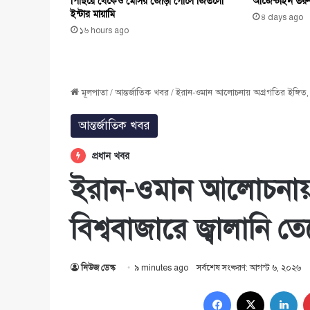
পিছিয়ে থেকেও মেসির জোড়া গোলে জিতলো
আর্জেন্টাইন তর
ইন্টার মায়ামি
৪ days ago
১৬ hours ago