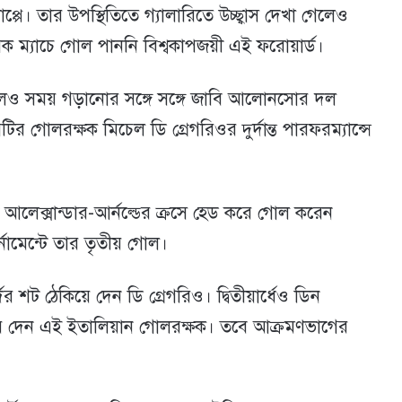
মবাপ্পে। তার উপস্থিতিতে গ্যালারিতে উচ্ছ্বাস দেখা গেলেও
 ম্যাচে গোল পাননি বিশ্বকাপজয়ী এই ফরোয়ার্ড।
করলেও সময় গড়ানোর সঙ্গে সঙ্গে জাবি আলোনসোর দল
্লাবটির গোলরক্ষক মিচেল ডি গ্রেগরিওর দুর্দান্ত পারফরম্যান্সে
ট আলেক্সান্ডার-আর্নল্ডের ক্রসে হেড করে গোল করেন
্নামেন্টে তার তৃতীয় গোল।
 শট ঠেকিয়ে দেন ডি গ্রেগরিও। দ্বিতীয়ার্ধেও ডিন
়ে দেন এই ইতালিয়ান গোলরক্ষক। তবে আক্রমণভাগের