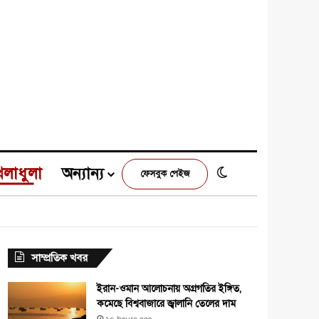
েলাধুলা
অন্যান্য
Switch skin
ফেসবুক পেইজ
e
agram
সাম্প্রতিক খবর
ইরান-ওমান আলোচনায় অগ্রগতির ইঙ্গিত,
কমেছে বিশ্ববাজারে জ্বালানি তেলের দাম