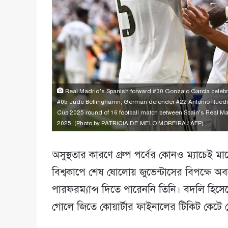
Real Madrid's Spanish forward #30 Gonzalo Garcia celebra
#05 Jude Bellinghamn, German defender #22 Antonio Ruedig
Cup 2025 round of 16 football match between Spain's Real Ma
2025. (Photo by PATRICIA DE MELO MOREIRA / AFP)
অসুস্থতার কারণে গ্রুপ পর্বের কোনও ম্যাচেই মাঠ
বিশ্বকাপে শেষ ষোলোয় জুভেন্টাসের বিপক্ষে 
পারফরম্যান্স দিতে পারেননি তিনি। বদলি হিসেব
গোলে জিতে কোয়ার্টার ফাইনালের টিকিট কেটে ন