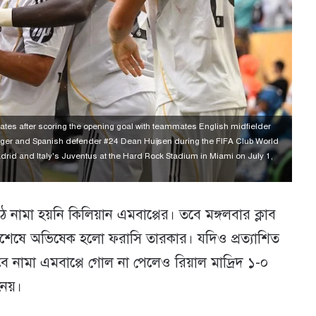
tes after scoring the opening goal with teammates English midfielder
er and Spanish defender #24 Dean Huijsen during the FIFA Club World
drid and Italy's Juventus at the Hard Rock Stadium in Miami on July 1,
ে নামা হয়নি কিলিয়ান এমবাপ্পের। তবে মঙ্গলবার ক্লাব
অবশেষে অভিষেক হলো ফরাসি তারকার। যদিও প্রত্যাশিত
ে নামা এমবাপ্পে গোল না পেলেও রিয়াল মাদ্রিদ ১-০
েয়।