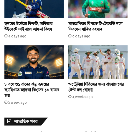
হৃদয়ের টর্নেডো ফিফটি, সাকিবের
মালয়েশিয়ার বিপক্ষে টি-টোয়েন্টি দলে
উইকেটে ফাইনালে জাফনা কিংস
ফিরলেন সাব্বির রহমান
২ days ago
৩ days ago
অস্ট্রেলিয়া সিরিজের জন্য বাংলাদেশের
৮ বলে ৩১ রানের ঝড়, হৃদয়ের
টেস্ট দল ঘোষণা
ক্যামিওতে জাফনা কিংসের ১৯ রানের
জয়
২ weeks ago
১ week ago
সাম্প্রতিক খবর