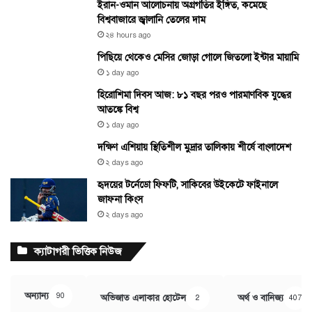
ইরান-ওমান আলোচনায় অগ্রগতির ইঙ্গিত, কমেছে
বিশ্ববাজারে জ্বালানি তেলের দাম
২৪ hours ago
পিছিয়ে থেকেও মেসির জোড়া গোলে জিতলো ইন্টার মায়ামি
১ day ago
হিরোশিমা দিবস আজ: ৮১ বছর পরও পারমাণবিক যুদ্ধের
আতঙ্কে বিশ্ব
১ day ago
দক্ষিণ এশিয়ায় স্থিতিশীল মুদ্রার তালিকায় শীর্ষে বাংলাদেশ
২ days ago
হৃদয়ের টর্নেডো ফিফটি, সাকিবের উইকেটে ফাইনালে
জাফনা কিংস
২ days ago
ক্যাটাগরী ভিত্তিক নিউজ
অন্যান্য
90
অভিজাত এলাকার হোটেল
অর্থ ও বানিজ্য
2
407