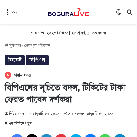
Switch 
সন
মেনু
৭ আগস্ট, ২০২৬ খ্রিস্টাব্দ
|
২৩ শ্রাবণ, ১৪৩৩ বঙ্গাব্দ
মূলপাতা
/
খেলাধুলা
/
ক্রিকেট
ক্রিকেট
বিপিএল
প্রধান খবর
বিপিএলের সূচিতে বদল, টিকিটের টাকা
ফেরত পাবেন দর্শকরা
নিউজ ডেস্ক
জানুয়ারি ১৬, ২০২৬
সর্বশেষ সংষ্করণ: জানুয়ারি ১৬, ২০২৬
এক মিনিটে পড়ুন
Facebook
X
LinkedIn
Pinterest
Skype
Messenger
WhatsApp
Teleg