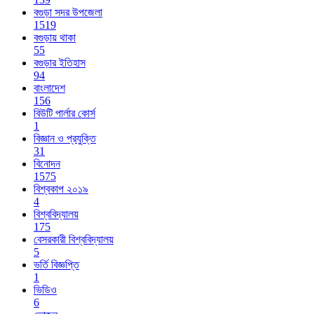
বগুড়া সদর উপজেলা
1519
বগুড়ায় থাকা
55
বগুড়ার ইতিহাস
94
বাংলাদেশ
156
বিউটি পার্লার কোর্স
1
বিজ্ঞান ও প্রযুক্তি
31
বিনোদন
1575
বিশ্বকাপ ২০১৯
4
বিশ্ববিদ্যালয়
175
বেসরকারী বিশ্ববিদ্যালয়
5
ভর্তি বিজ্ঞপ্তি
1
ভিডিও
6