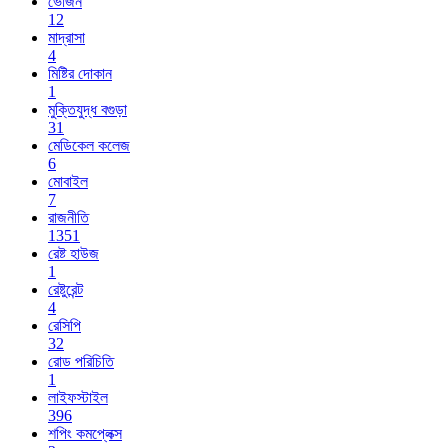
ভোজন
12
মাদ্রাসা
4
মিষ্টির দোকান
1
মুক্তিযুদ্ধ বগুড়া
31
মেডিকেল কলেজ
6
মোবাইল
7
রাজনীতি
1351
রেষ্ট হাউজ
1
রেষ্টুরেন্ট
4
রেসিপি
32
রোড পরিচিতি
1
লাইফস্টাইল
396
শপিং কমপ্লেক্স