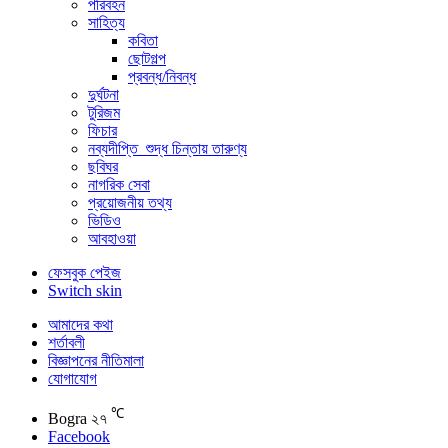
পরিবহন
সাহিত্য
কবিতা
ছোটগল্প
প্রবন্ধ/নিবন্ধ
দুর্ঘটনা
টুরিজম
ফিচার
নব্যদীপ্তি_শুদ্ধ চিন্তায় তারুণ্য
ছবিঘর
নাগরিক সেবা
প্রয়োজনীয় তথ্য
ভিডিও
আবহাওয়া
ফেসবুক পেইজ
Switch skin
আমাদের কথা
শর্তাবলী
বিজ্ঞাপনের নীতিমালা
যোগাযোগ
℃
Bogra
২৭
Facebook