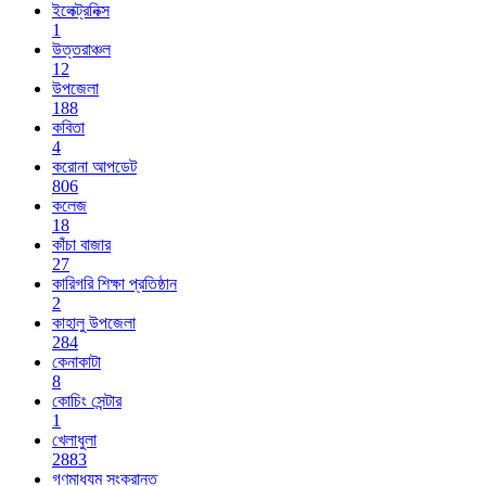
ইলেক্ট্রনিক্স
1
উত্তরাঞ্চল
12
উপজেলা
188
কবিতা
4
করোনা আপডেট
806
কলেজ
18
কাঁচা বাজার
27
কারিগরি শিক্ষা প্রতিষ্ঠান
2
কাহালু উপজেলা
284
কেনাকাটা
8
কোচিং সেন্টার
1
খেলাধুলা
2883
গণমাধ্যম সংক্রান্ত