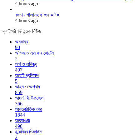
৭ hours ago
বগুড়ায় গাঁজাসহ ৫ জন আটক
৭ hours ago
ক্যাটাগরী ভিত্তিক নিউজ
অন্যান্য
90
অভিজাত এলাকার হোটেল
2
অর্থ ও বানিজ্য
407
আইটি প্রশিক্ষণ
5
আইন ও অপরাধ
859
আদমদিঘী উপজেলা
366
আন্তর্জাতিক খবর
1844
আবহাওয়া
498
ইন্টেরিয়র ডিজাইন
2