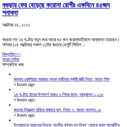
বগুড়ায় ফের বেড়েছে করোনা রোগীঃ একদিনে ৪৫জন
শনাক্ত
অক্টোবর ২৪, ২০২০
বগুড়ায় গত ২৪ ঘণ্টায় নতুন করে আরো ৪৫ জন করোনাভাইরাসে আক্রান্ত হয়েছেন।
শনিবার (২৪ অক্টোবর) সকাল ১২টায় বগুড়ার ডেপুটি সিভিল…
বিস্তারিত>>
পরের পেইজ
সাম্প্রতিক খবর
বগুড়ার এরুলিয়ায় আবারও সড়ক দুর্ঘটনায় স্বামী-স্ত্রী নিহত, আহত শিশু
৭ hours ago
২৪ ঘণ্টায় হামের উপসর্গে আরও ৩ শিশুর মৃত্যু, আক্রান্ত ১,২১৮
৭ hours ago
বগুড়ায় নিয়ন্ত্রণ হারিয়ে বাজারে বাস, নিহত ৭, আহত অন্তত ১৫
৭ hours ago
ইংল্যান্ডকে হারানোর দিনকে ‘জাতীয় ফুটবল দল দিবস’ ঘোষণা করল আর্জেন্টিনা