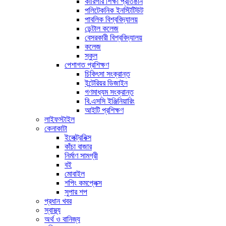
কারিগরি শিক্ষা প্রতিষ্ঠান
পলিটেকনিক ইনস্টিটিউট
পাবলিক বিশ্ববিদ্যালয়
ডেন্টাল কলেজ
বেসরকারী বিশ্ববিদ্যালয়
কলেজ
স্কুল
পেশাগত প্রশিক্ষণ
চিকিৎসা সংক্রান্ত
ইন্টেরিয়র ডিজাইন
গণমাধ্যম সংক্রান্ত
বি.এসসি ইঞ্জিনিয়ারিং
আইটি প্রশিক্ষণ
লাইফস্টাইল
কেনাকাটা
ইলেক্ট্রনিক্স
কাঁচা বাজার
নির্মাণ সামগ্রী
বই
মোবাইল
শপিং কমপ্লেক্স
সুপার শপ
প্রধান খবর
স্বাস্থ্য
অর্থ ও বানিজ্য