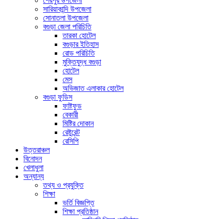
শেরপুর উপজেলা
সারিয়াকান্দি উপজেলা
সোনাতলা উপজেলা
বগুড়া জেলা পরিচিতি
তারকা হোটেল
বগুড়ার ইতিহাস
রোড পরিচিতি
মুক্তিযুদ্ধ বগুড়া
হোটেল
মেস
অভিজাত এলাকার হোটেল
বগুড়া ফুডিস
ফাষ্টফুড
বেকারী
মিষ্টির দোকান
রেষ্টুরেন্ট
রেসিপি
উত্তরাঞ্চল
বিনোদন
খেলাধুলা
অন্যান্য
তথ্য ও প্রযুক্তি
শিক্ষা
ভর্তি বিজ্ঞপ্তি
শিক্ষা প্রতিষ্ঠান