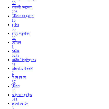
39
গাবতলী উপজেলা
208
চিকিৎসা সংক্রান্ত
15
ছবিঘর
38
ছাত্র আন্দোলন
32
ছোটগল্প
1
জাতীয়
5273
জাতীয় বিশ্ববিদ্যালয়
41
জামায়াতে ইসলামী
2
টিএমএসএস
37
টুরিজম
44
তথ্য ও প্রযুক্তি
311
তারকা হোটেল
3