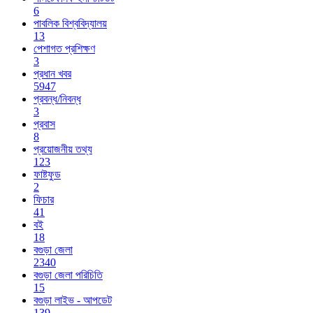
6
পাবলিক বিশ্ববিদ্যালয়
13
পেশাগত প্রশিক্ষণ
3
প্রধান খবর
5947
প্রবন্ধ/নিবন্ধ
3
প্রবাস
8
প্রয়োজনীয় তথ্য
123
ফাষ্টফুড
2
ফিচার
41
বই
18
বগুড়া জেলা
2340
বগুড়া জেলা পরিচিতি
15
বগুড়া লাইভ - আপডেট
139