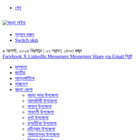
মেনু
সন্ধান করুন
Switch skin
৬ আগস্ট, ২০২৬ খ্রিস্টাব্দ | ২২ শ্রাবণ, ১৪৩৩ বঙ্গাব্দ
Facebook
X
LinkedIn
Messenger
Messenger
Share via Email
প্রিন্ট
মূলপাতা
জাতীয়
আন্তর্জাতিক
সারাদেশ
বগুড়া জেলা
বগুড়া সদর উপজেলা
আদমদিঘী উপজেলা
কাহালু উপজেলা
গাবতলী উপজেলা
ধুনট উপজেলা
দুপচাঁচিয়া উপজেলা
নন্দীগ্রাম উপজেলা
শাজাহানপুর উপজেলা