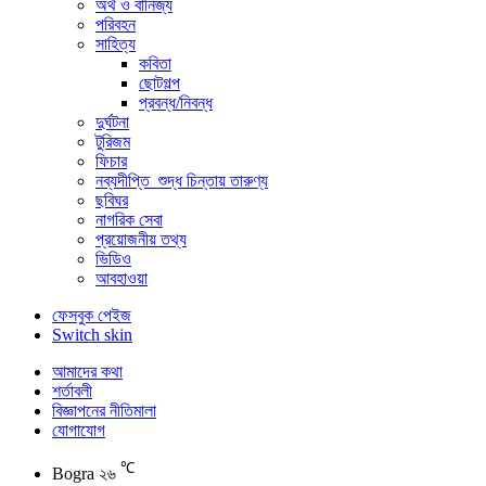
অর্থ ও বানিজ্য
পরিবহন
সাহিত্য
কবিতা
ছোটগল্প
প্রবন্ধ/নিবন্ধ
দুর্ঘটনা
টুরিজম
ফিচার
নব্যদীপ্তি_শুদ্ধ চিন্তায় তারুণ্য
ছবিঘর
নাগরিক সেবা
প্রয়োজনীয় তথ্য
ভিডিও
আবহাওয়া
ফেসবুক পেইজ
Switch skin
আমাদের কথা
শর্তাবলী
বিজ্ঞাপনের নীতিমালা
যোগাযোগ
℃
Bogra
২৬