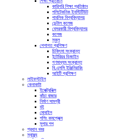
শিক্ষা প্রতিষ্ঠান
কারিগরি শিক্ষা প্রতিষ্ঠান
পলিটেকনিক ইনস্টিটিউট
পাবলিক বিশ্ববিদ্যালয়
ডেন্টাল কলেজ
বেসরকারী বিশ্ববিদ্যালয়
কলেজ
স্কুল
পেশাগত প্রশিক্ষণ
চিকিৎসা সংক্রান্ত
ইন্টেরিয়র ডিজাইন
গণমাধ্যম সংক্রান্ত
বি.এসসি ইঞ্জিনিয়ারিং
আইটি প্রশিক্ষণ
লাইফস্টাইল
কেনাকাটা
ইলেক্ট্রনিক্স
কাঁচা বাজার
নির্মাণ সামগ্রী
বই
মোবাইল
শপিং কমপ্লেক্স
সুপার শপ
প্রধান খবর
স্বাস্থ্য