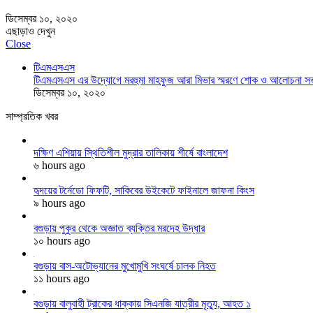
ডিসেম্বর ১০, ২০২০
এছাড়াও দেখুন
Close
টিএমএসএস
টিএমএসএস এর উদ্যোগে মরহুমা মাহফুজ আরা মিভার স্মরণে শোক ও আলোচনা সভা
ডিসেম্বর ১০, ২০২০
সাম্প্রতিক খবর
দক্ষিণ এশিয়ায় স্থিতিশীল মুদ্রার তালিকায় শীর্ষে বাংলাদেশ
৬ hours ago
হৃদয়ের টর্নেডো ফিফটি, সাকিবের উইকেটে ফাইনালে জাফনা কিংস
৯ hours ago
বগুড়ায় পুকুর থেকে অজ্ঞাত ব্যক্তির মরদেহ উদ্ধার
১০ hours ago
বগুড়ায় বাস-অটোভ্যানের মুখোমুখি সংঘর্ষে চালক নিহত
১১ hours ago
বগুড়ায় বালুবাহী ট্রাকের ধাক্কায় সিএনজি যাত্রীর মৃত্যু, আহত ১