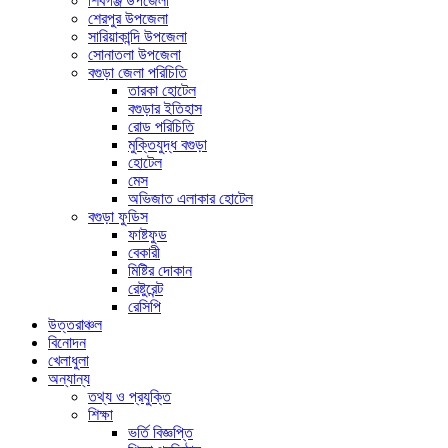
শিবগঞ্জ উপজেলা
শেরপুর উপজেলা
সারিয়াকান্দি উপজেলা
সোনাতলা উপজেলা
বগুড়া জেলা পরিচিতি
তারকা হোটেল
বগুড়ার ইতিহাস
রোড পরিচিতি
মুক্তিযুদ্ধ বগুড়া
হোটেল
মেস
অভিজাত এলাকার হোটেল
বগুড়া ফুডিস
ফাষ্টফুড
বেকারী
মিষ্টির দোকান
রেষ্টুরেন্ট
রেসিপি
উত্তরাঞ্চল
বিনোদন
খেলাধুলা
অন্যান্য
তথ্য ও প্রযুক্তি
শিক্ষা
ভর্তি বিজ্ঞপ্তি