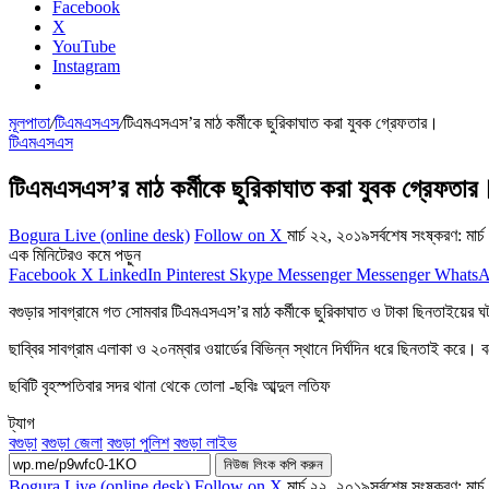
Facebook
X
YouTube
Instagram
মূলপাতা
/
টিএমএসএস
/
টিএমএসএস’র মাঠ কর্মীকে ছুরিকাঘাত করা যুবক গ্রেফতার।
টিএমএসএস
টিএমএসএস’র মাঠ কর্মীকে ছুরিকাঘাত করা যুবক গ্রেফতার
Bogura Live (online desk)
Follow on X
মার্চ ২২, ২০১৯
সর্বশেষ সংষ্করণ: মার
এক মিনিটেরও কমে পড়ুন
Facebook
X
LinkedIn
Pinterest
Skype
Messenger
Messenger
Whats
বগুড়ার সাবগ্রামে গত সোমবার টিএমএসএস’র মাঠ কর্মীকে ছুরিকাঘাত ও টাকা ছিনতাইয়ের ঘ
ছাব্বির সাবগ্রাম এলাকা ও ২০নম্বার ওয়ার্ডের বিভিন্ন স্থানে দির্ঘদিন ধরে ছিনতাই করে।
ছবিটি বৃহস্পতিবার সদর থানা থেকে তোলা -ছবিঃ আব্দুল লতিফ
ট্যাগ
বগুড়া
বগুড়া জেলা
বগুড়া পুলিশ
বগুড়া লাইভ
নিউজ লিংক কপি করুন
Bogura Live (online desk)
Follow on X
মার্চ ২২, ২০১৯
সর্বশেষ সংষ্করণ: মার