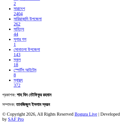
2
সারাদেশ
2404
সারিয়াকান্দি উপজেলা
262
সাহিত্য
44
সুপার শপ
1
সোনাতলা উপজেলা
143
স্কুল
18
স্পোর্টস আইটেম
8
স্বাস্থ্য
372
প্রকাশক:
শাহ বিন তৌফিকুর রহমান
সম্পাদক:
তানজিজুল ইসলাম স্বরন
© Copyright 2026, All Rights Reserved
Bogura Live
| Developed
by
SAF Pro