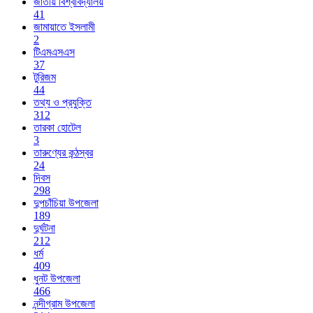
জাতীয় বিশ্ববিদ্যালয়
41
জামায়াতে ইসলামী
2
টিএমএসএস
37
টুরিজম
44
তথ্য ও প্রযুক্তি
312
তারকা হোটেল
3
তারুণ্যের কন্ঠস্বর
24
দিবস
298
দুপচাঁচিয়া উপজেলা
189
দুর্ঘটনা
212
ধর্ম
409
ধুনট উপজেলা
466
নন্দীগ্রাম উপজেলা