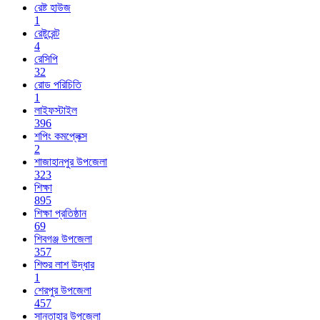
রেষ্ট হাউজ
1
রেষ্টুরেন্ট
4
রেসিপি
32
রোড পরিচিতি
1
লাইফস্টাইল
396
শপিং কমপ্লেক্স
2
শাজাহানপুর উপজেলা
323
শিক্ষা
895
শিক্ষা প্রতিষ্ঠান
69
শিবগঞ্জ উপজেলা
357
শিশুর লাশ উদ্ধার
1
শেরপুর উপজেলা
457
সান্তাহার উপজেলা