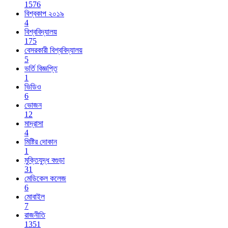
1576
বিশ্বকাপ ২০১৯
4
বিশ্ববিদ্যালয়
175
বেসরকারী বিশ্ববিদ্যালয়
5
ভর্তি বিজ্ঞপ্তি
1
ভিডিও
6
ভোজন
12
মাদ্রাসা
4
মিষ্টির দোকান
1
মুক্তিযুদ্ধ বগুড়া
31
মেডিকেল কলেজ
6
মোবাইল
7
রাজনীতি
1351