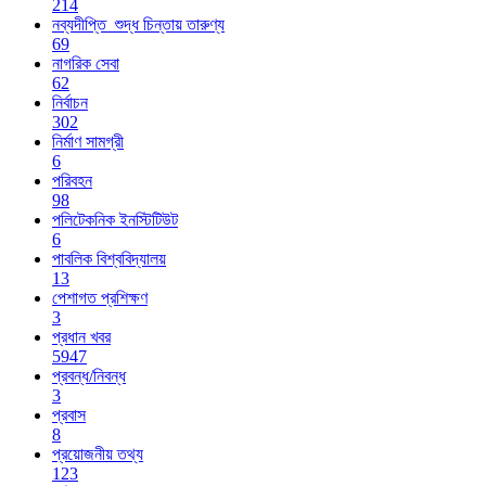
214
নব্যদীপ্তি_শুদ্ধ চিন্তায় তারুণ্য
69
নাগরিক সেবা
62
নির্বাচন
302
নির্মাণ সামগ্রী
6
পরিবহন
98
পলিটেকনিক ইনস্টিটিউট
6
পাবলিক বিশ্ববিদ্যালয়
13
পেশাগত প্রশিক্ষণ
3
প্রধান খবর
5947
প্রবন্ধ/নিবন্ধ
3
প্রবাস
8
প্রয়োজনীয় তথ্য
123