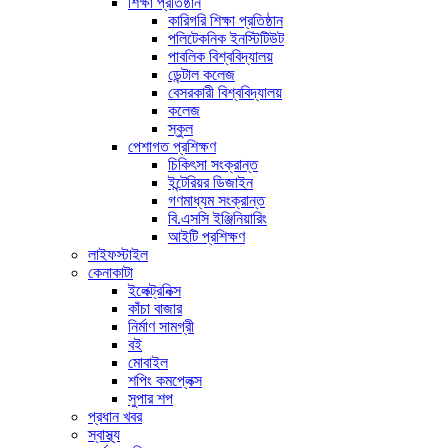
শিক্ষা প্রতিষ্ঠান
কারিগরি শিক্ষা প্রতিষ্ঠান
পলিটেকনিক ইনস্টিটিউট
পাবলিক বিশ্ববিদ্যালয়
ডেন্টাল কলেজ
বেসরকারী বিশ্ববিদ্যালয়
কলেজ
স্কুল
পেশাগত প্রশিক্ষণ
চিকিৎসা সংক্রান্ত
ইন্টেরিয়র ডিজাইন
গণমাধ্যম সংক্রান্ত
বি.এসসি ইঞ্জিনিয়ারিং
আইটি প্রশিক্ষণ
লাইফস্টাইল
কেনাকাটা
ইলেক্ট্রনিক্স
কাঁচা বাজার
নির্মাণ সামগ্রী
বই
মোবাইল
শপিং কমপ্লেক্স
সুপার শপ
প্রধান খবর
স্বাস্থ্য