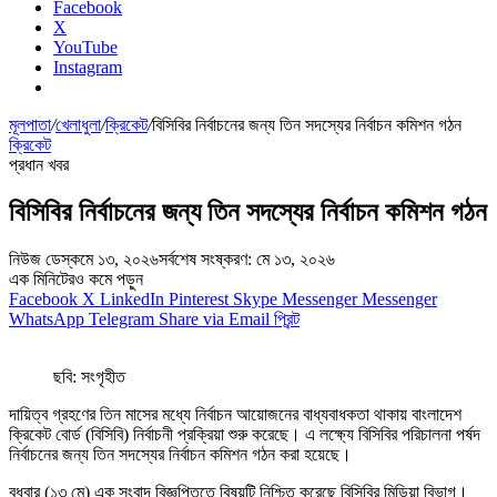
Facebook
X
YouTube
Instagram
মূলপাতা
/
খেলাধুলা
/
ক্রিকেট
/
বিসিবির নির্বাচনের জন্য তিন সদস্যের নির্বাচন কমিশন গঠন
ক্রিকেট
প্রধান খবর
বিসিবির নির্বাচনের জন্য তিন সদস্যের নির্বাচন কমিশন গঠন
নিউজ ডেস্ক
মে ১৩, ২০২৬
সর্বশেষ সংষ্করণ: মে ১৩, ২০২৬
এক মিনিটেরও কমে পড়ুন
Facebook
X
LinkedIn
Pinterest
Skype
Messenger
Messenger
WhatsApp
Telegram
Share via Email
প্রিন্ট
ছবি: সংগৃহীত
দায়িত্ব গ্রহণের তিন মাসের মধ্যে নির্বাচন আয়োজনের বাধ্যবাধকতা থাকায় বাংলাদেশ
ক্রিকেট বোর্ড (বিসিবি) নির্বাচনী প্রক্রিয়া শুরু করেছে। এ লক্ষ্যে বিসিবির পরিচালনা পর্ষদ
নির্বাচনের জন্য তিন সদস্যের নির্বাচন কমিশন গঠন করা হয়েছে।
বুধবার (১৩ মে) এক সংবাদ বিজ্ঞপ্তিতে বিষয়টি নিশ্চিত করেছে বিসিবির মিডিয়া বিভাগ।