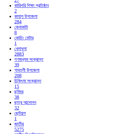
27
কারিগরি শিক্ষা প্রতিষ্ঠান
2
কাহালু উপজেলা
284
কেনাকাটা
8
কোচিং সেন্টার
1
খেলাধুলা
2883
গণমাধ্যম সংক্রান্ত
39
গাবতলী উপজেলা
208
চিকিৎসা সংক্রান্ত
15
ছবিঘর
38
ছাত্র আন্দোলন
32
ছোটগল্প
1
জাতীয়
5275