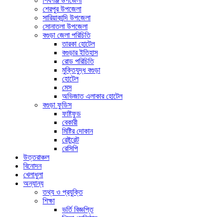
শিবগঞ্জ উপজেলা
শেরপুর উপজেলা
সারিয়াকান্দি উপজেলা
সোনাতলা উপজেলা
বগুড়া জেলা পরিচিতি
তারকা হোটেল
বগুড়ার ইতিহাস
রোড পরিচিতি
মুক্তিযুদ্ধ বগুড়া
হোটেল
মেস
অভিজাত এলাকার হোটেল
বগুড়া ফুডিস
ফাষ্টফুড
বেকারী
মিষ্টির দোকান
রেষ্টুরেন্ট
রেসিপি
উত্তরাঞ্চল
বিনোদন
খেলাধুলা
অন্যান্য
তথ্য ও প্রযুক্তি
শিক্ষা
ভর্তি বিজ্ঞপ্তি