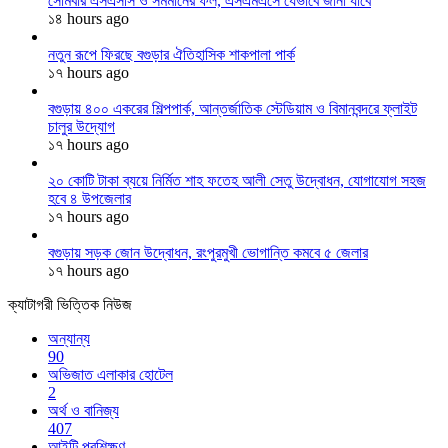
সোমবার এসএসসি ও সমমানের ফল, এসএমএসে যেভাবে জানা যাবে
১৪ hours ago
নতুন রূপে ফিরছে বগুড়ার ঐতিহাসিক শাকপালা পার্ক
১৭ hours ago
বগুড়ায় ৪০০ একরের শিল্পপার্ক, আন্তর্জাতিক স্টেডিয়াম ও বিমানবন্দরে ফ্লাইট
চালুর উদ্যোগ
১৭ hours ago
২০ কোটি টাকা ব্যয়ে নির্মিত শাহ ফতেহ আলী সেতু উদ্বোধন, যোগাযোগ সহজ
হবে ৪ উপজেলার
১৭ hours ago
বগুড়ায় সড়ক জোন উদ্বোধন, রংপুরমুখী ভোগান্তি কমবে ৫ জেলার
১৭ hours ago
ক্যাটাগরী ভিত্তিক নিউজ
অন্যান্য
90
অভিজাত এলাকার হোটেল
2
অর্থ ও বানিজ্য
407
আইটি প্রশিক্ষণ