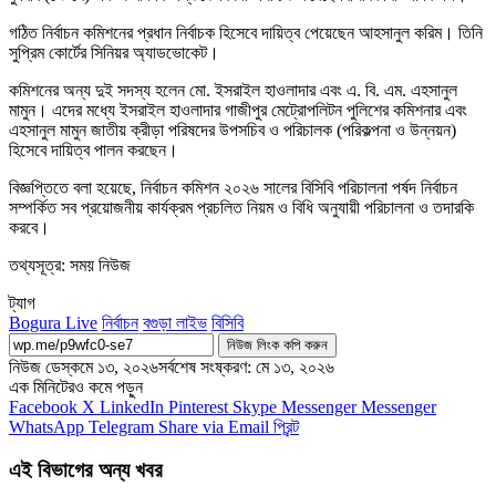
গঠিত নির্বাচন কমিশনের প্রধান নির্বাচক হিসেবে দায়িত্ব পেয়েছেন আহসানুল করিম। তিনি
সুপ্রিম কোর্টের সিনিয়র অ্যাডভোকেট।
কমিশনের অন্য দুই সদস্য হলেন মো. ইসরাইল হাওলাদার এবং এ. বি. এম. এহসানুল
মামুন। এদের মধ্যে ইসরাইল হাওলাদার গাজীপুর মেট্রোপলিটন পুলিশের কমিশনার এবং
এহসানুল মামুন জাতীয় ক্রীড়া পরিষদের উপসচিব ও পরিচালক (পরিকল্পনা ও উন্নয়ন)
হিসেবে দায়িত্ব পালন করছেন।
বিজ্ঞপ্তিতে বলা হয়েছে, নির্বাচন কমিশন ২০২৬ সালের বিসিবি পরিচালনা পর্ষদ নির্বাচন
সম্পর্কিত সব প্রয়োজনীয় কার্যক্রম প্রচলিত নিয়ম ও বিধি অনুযায়ী পরিচালনা ও তদারকি
করবে।
তথ্যসূত্র: সময় নিউজ
ট্যাগ
Bogura Live
নির্বাচন
বগুড়া লাইভ
বিসিবি
নিউজ লিংক কপি করুন
নিউজ ডেস্ক
মে ১৩, ২০২৬
সর্বশেষ সংষ্করণ: মে ১৩, ২০২৬
এক মিনিটেরও কমে পড়ুন
Facebook
X
LinkedIn
Pinterest
Skype
Messenger
Messenger
WhatsApp
Telegram
Share via Email
প্রিন্ট
এই বিভাগের অন্য খবর