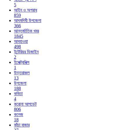
5
আইন ও অপরাধ
859
আদমদিঘী উপজেলা
366
আন্তর্জাতিক খবর
1845
আবহাওয়া
498
ইন্টেরিয়র ডিজাইন
2
ইলেক্ট্রনিক্স
1
উত্তরাঞ্চল
13
উপজেলা
188
কবিতা
4
করোনা আপডেট
806
কলেজ
18
কাঁচা বাজার