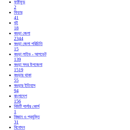
ফাষ্টফুড
2
ফিচার
41
বই
18
বগুড়া জেলা
2344
বগুড়া জেলা পরিচিতি
15
বগুড়া লাইভ - আপডেট
139
বগুড়া সদর উপজেলা
1519
বগুড়ায় থাকা
55
বগুড়ার ইতিহাস
94
বাংলাদেশ
156
বিউটি পার্লার কোর্স
1
বিজ্ঞান ও প্রযুক্তি
31
বিনোদন