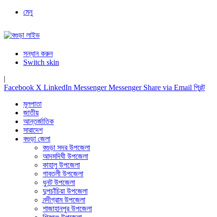
মেনু
সন্ধান করুন
Switch skin
|
Facebook
X
LinkedIn
Messenger
Messenger
Share via Email
প্রিন্ট
মূলপাতা
জাতীয়
আন্তর্জাতিক
সারাদেশ
বগুড়া জেলা
বগুড়া সদর উপজেলা
আদমদিঘী উপজেলা
কাহালু উপজেলা
গাবতলী উপজেলা
ধুনট উপজেলা
দুপচাঁচিয়া উপজেলা
নন্দীগ্রাম উপজেলা
শাজাহানপুর উপজেলা