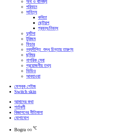
অর্থ ও বানিজ্য
পরিবহন
সাহিত্য
কবিতা
ছোটগল্প
প্রবন্ধ/নিবন্ধ
দুর্ঘটনা
টুরিজম
ফিচার
নব্যদীপ্তি_শুদ্ধ চিন্তায় তারুণ্য
ছবিঘর
নাগরিক সেবা
প্রয়োজনীয় তথ্য
ভিডিও
আবহাওয়া
ফেসবুক পেইজ
Switch skin
আমাদের কথা
শর্তাবলী
বিজ্ঞাপনের নীতিমালা
যোগাযোগ
℃
Bogra
৩৩