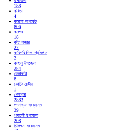
উপজেলা
188
কবিতা
4
করোনা আপডেট
806
কলেজ
18
কাঁচা বাজার
27
কারিগরি শিক্ষা প্রতিষ্ঠান
2
কাহালু উপজেলা
284
কেনাকাটা
8
কোচিং সেন্টার
1
খেলাধুলা
2883
গণমাধ্যম সংক্রান্ত
39
গাবতলী উপজেলা
208
চিকিৎসা সংক্রান্ত