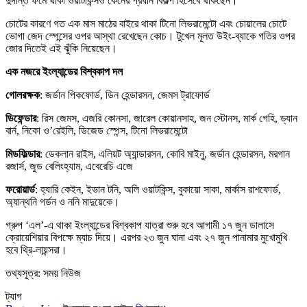
দুর্দান্ত ফর্মে থাকা ওয়াটকিন্সও কেনের প্রধান বিকল্প হিসেবে থাকছেন।
চোটের কারণে গত এক মাস মাঠের বাইরে থাকা টিনো লিভরামেন্টো এবং চোয়ালের চোটে
ভোগা জেদ স্পেন্সের ওপর আস্থা রেখেছেন কোচ। টুখেল মূলত উইং-ব্যাকে গতির ওপর
জোর দিতেই এই ঝুঁকি নিয়েছেন।
এক নজরে ইংল্যান্ডের বিশ্বকাপ দল
গোলরক্ষক
: জর্ডান পিকফোর্ড, ডিন হেন্ডারসন, জেমস ট্রাফোর্ড
ডিফেন্ডার
: রিস জেমস, এজরি কোনসা, জারেল কোয়ানসাহ, জন স্টোনস, মার্ক গেহি, ড্যান
বার্ন, নিকো ও’রেইলি, ডিজেড স্পেন্স, টিনো লিভরামেন্টো
মিডফিল্ডার
: ডেকলান রাইস, এলিয়ট অ্যান্ডারসন, কোবি মাইনু, জর্ডান হেন্ডারসন, মরগান
রজার্স, জুড বেলিংহ্যাম, এবেরেচি এজে
ফরোয়ার্ড
: হ্যারি কেইন, ইভান টনি, অলি ওয়াটকিন্স, বুকায়ো সাকা, মার্কাস রাশফোর্ড,
অ্যান্থনি গর্ডন ও ননি মাদুয়েকে।
গ্রুপ ‘এল’-এ থাকা ইংল্যান্ডের বিশ্বকাপ যাত্রা শুরু হবে আগামী ১৭ জুন ডালাসে
ক্রোয়েশিয়ার বিপক্ষে ম্যাচ দিয়ে। এরপর ২৩ জুন ঘানা এবং ২৭ জুন পানামার মুখোমুখি
হবে থ্রি-লায়ন্সরা।
তথ্যসূত্র: সময় নিউজ
ট্যাগ