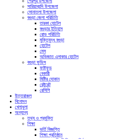
শেরপুর উপজেলা
সারিয়াকান্দি উপজেলা
সোনাতলা উপজেলা
বগুড়া জেলা পরিচিতি
তারকা হোটেল
বগুড়ার ইতিহাস
রোড পরিচিতি
মুক্তিযুদ্ধ বগুড়া
হোটেল
মেস
অভিজাত এলাকার হোটেল
বগুড়া ফুডিস
ফাষ্টফুড
বেকারী
মিষ্টির দোকান
রেষ্টুরেন্ট
রেসিপি
উত্তরাঞ্চল
বিনোদন
খেলাধুলা
অন্যান্য
তথ্য ও প্রযুক্তি
শিক্ষা
ভর্তি বিজ্ঞপ্তি
শিক্ষা প্রতিষ্ঠান