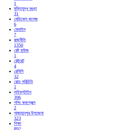
1
মুক্তিযুদ্ধ বগুড়া
31
মেডিকেল কলেজ
6
মোবাইল
7
রাজনীতি
1350
রেষ্ট হাউজ
1
রেষ্টুরেন্ট
4
রেসিপি
32
রোড পরিচিতি
1
লাইফস্টাইল
396
শপিং কমপ্লেক্স
2
শাজাহানপুর উপজেলা
323
শিক্ষা
892