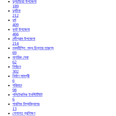
দুপচাঁচিয়া উপজেলা
189
দুর্ঘটনা
212
ধর্ম
409
ধুনট উপজেলা
466
নন্দীগ্রাম উপজেলা
214
নব্যদীপ্তি_শুদ্ধ চিন্তায় তারুণ্য
69
নাগরিক সেবা
62
নির্বাচন
302
নির্মাণ সামগ্রী
6
পরিবহন
98
পলিটেকনিক ইনস্টিটিউট
6
পাবলিক বিশ্ববিদ্যালয়
13
পেশাগত প্রশিক্ষণ