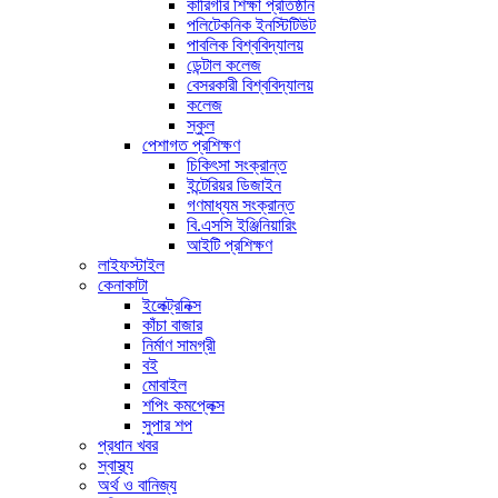
কারিগরি শিক্ষা প্রতিষ্ঠান
পলিটেকনিক ইনস্টিটিউট
পাবলিক বিশ্ববিদ্যালয়
ডেন্টাল কলেজ
বেসরকারী বিশ্ববিদ্যালয়
কলেজ
স্কুল
পেশাগত প্রশিক্ষণ
চিকিৎসা সংক্রান্ত
ইন্টেরিয়র ডিজাইন
গণমাধ্যম সংক্রান্ত
বি.এসসি ইঞ্জিনিয়ারিং
আইটি প্রশিক্ষণ
লাইফস্টাইল
কেনাকাটা
ইলেক্ট্রনিক্স
কাঁচা বাজার
নির্মাণ সামগ্রী
বই
মোবাইল
শপিং কমপ্লেক্স
সুপার শপ
প্রধান খবর
স্বাস্থ্য
অর্থ ও বানিজ্য