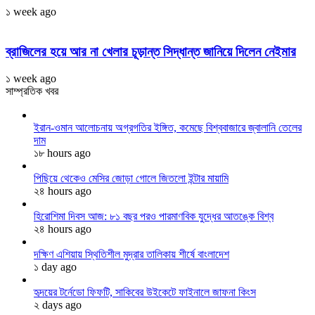
১ week ago
ব্রাজিলের হয়ে আর না খেলার চূড়ান্ত সিদ্ধান্ত জানিয়ে দিলেন নেইমার
১ week ago
সাম্প্রতিক খবর
ইরান-ওমান আলোচনায় অগ্রগতির ইঙ্গিত, কমেছে বিশ্ববাজারে জ্বালানি তেলের
দাম
১৮ hours ago
পিছিয়ে থেকেও মেসির জোড়া গোলে জিতলো ইন্টার মায়ামি
২৪ hours ago
হিরোশিমা দিবস আজ: ৮১ বছর পরও পারমাণবিক যুদ্ধের আতঙ্কে বিশ্ব
২৪ hours ago
দক্ষিণ এশিয়ায় স্থিতিশীল মুদ্রার তালিকায় শীর্ষে বাংলাদেশ
১ day ago
হৃদয়ের টর্নেডো ফিফটি, সাকিবের উইকেটে ফাইনালে জাফনা কিংস
২ days ago