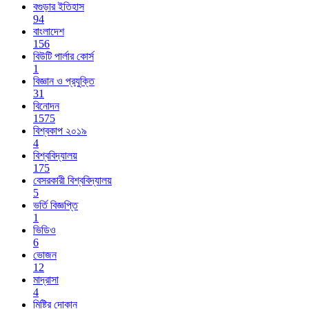
বগুড়ার ইতিহাস
94
বাংলাদেশ
156
বিউটি পার্লার কোর্স
1
বিজ্ঞান ও প্রযুক্তি
31
বিনোদন
1575
বিশ্বকাপ ২০১৯
4
বিশ্ববিদ্যালয়
175
বেসরকারী বিশ্ববিদ্যালয়
5
ভর্তি বিজ্ঞপ্তি
1
ভিডিও
6
ভোজন
12
মাদ্রাসা
4
মিষ্টির দোকান