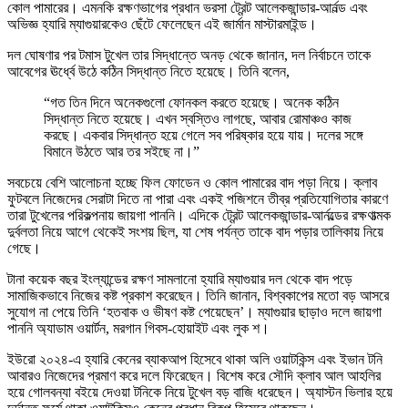
কোল পামারের। এমনকি রক্ষণভাগের প্রধান ভরসা ট্রেন্ট আলেকজান্ডার-আর্নল্ড এবং
অভিজ্ঞ হ্যারি ম্যাগুয়ারকেও ছেঁটে ফেলেছেন এই জার্মান মাস্টারমাইন্ড।
দল ঘোষণার পর টমাস টুখেল তার সিদ্ধান্তে অনড় থেকে জানান, দল নির্বাচনে তাকে
আবেগের ঊর্ধ্বে উঠে কঠিন সিদ্ধান্ত নিতে হয়েছে। তিনি বলেন,
“গত তিন দিনে অনেকগুলো ফোনকল করতে হয়েছে। অনেক কঠিন
সিদ্ধান্ত নিতে হয়েছে। এখন স্বস্তিও লাগছে, আবার রোমাঞ্চও কাজ
করছে। একবার সিদ্ধান্ত হয়ে গেলে সব পরিষ্কার হয়ে যায়। দলের সঙ্গে
বিমানে উঠতে আর তর সইছে না।”
সবচেয়ে বেশি আলোচনা হচ্ছে ফিল ফোডেন ও কোল পামারের বাদ পড়া নিয়ে। ক্লাব
ফুটবলে নিজেদের সেরাটা দিতে না পারা এবং একই পজিশনে তীব্র প্রতিযোগিতার কারণে
তারা টুখেলের পরিকল্পনায় জায়গা পাননি। এদিকে ট্রেন্ট আলেকজান্ডার-আর্নল্ডের রক্ষণাত্মক
দুর্বলতা নিয়ে আগে থেকেই সংশয় ছিল, যা শেষ পর্যন্ত তাকে বাদ পড়ার তালিকায় নিয়ে
গেছে।
টানা কয়েক বছর ইংল্যান্ডের রক্ষণ সামলানো হ্যারি ম্যাগুয়ার দল থেকে বাদ পড়ে
সামাজিকভাবে নিজের কষ্ট প্রকাশ করেছেন। তিনি জানান, বিশ্বকাপের মতো বড় আসরে
সুযোগ না পেয়ে তিনি ‘হতবাক ও ভীষণ কষ্ট পেয়েছেন’। ম্যাগুয়ার ছাড়াও দলে জায়গা
পাননি অ্যাডাম ওয়ার্টন, মরগান গিবস-হোয়াইট এবং লুক শ।
ইউরো ২০২৪-এ হ্যারি কেনের ব্যাকআপ হিসেবে থাকা অলি ওয়াটকিন্স এবং ইভান টনি
আবারও নিজেদের প্রমাণ করে দলে ফিরেছেন। বিশেষ করে সৌদি ক্লাব আল আহলির
হয়ে গোলবন্যা বইয়ে দেওয়া টনিকে নিয়ে টুখেল বড় বাজি ধরেছেন। অ্যাস্টন ভিলার হয়ে