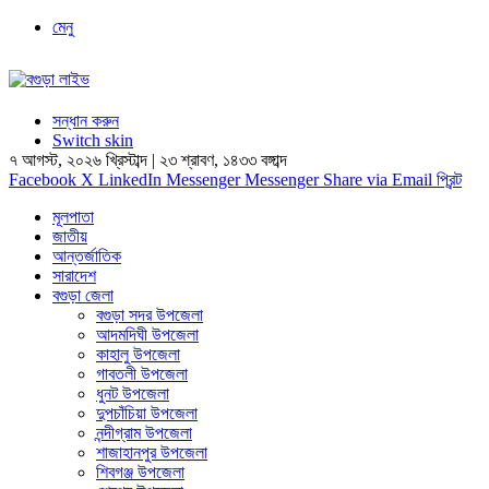
মেনু
সন্ধান করুন
Switch skin
৭ আগস্ট, ২০২৬ খ্রিস্টাব্দ
|
২৩ শ্রাবণ, ১৪৩৩ বঙ্গাব্দ
Facebook
X
LinkedIn
Messenger
Messenger
Share via Email
প্রিন্ট
মূলপাতা
জাতীয়
আন্তর্জাতিক
সারাদেশ
বগুড়া জেলা
বগুড়া সদর উপজেলা
আদমদিঘী উপজেলা
কাহালু উপজেলা
গাবতলী উপজেলা
ধুনট উপজেলা
দুপচাঁচিয়া উপজেলা
নন্দীগ্রাম উপজেলা
শাজাহানপুর উপজেলা
শিবগঞ্জ উপজেলা