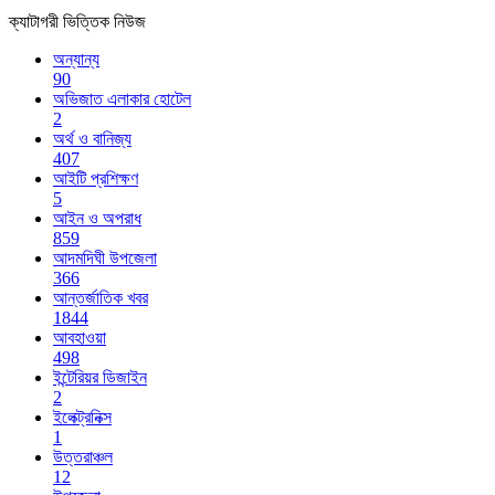
ক্যাটাগরী ভিত্তিক নিউজ
অন্যান্য
90
অভিজাত এলাকার হোটেল
2
অর্থ ও বানিজ্য
407
আইটি প্রশিক্ষণ
5
আইন ও অপরাধ
859
আদমদিঘী উপজেলা
366
আন্তর্জাতিক খবর
1844
আবহাওয়া
498
ইন্টেরিয়র ডিজাইন
2
ইলেক্ট্রনিক্স
1
উত্তরাঞ্চল
12