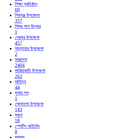
শিক্ষা প্রতিষ্ঠান
69
শিবগঞ্জ উপজেলা
357
শিশুর লাশ উদ্ধার
1
শেরপুর উপজেলা
457
সান্তাহার উপজেলা
2
সারাদেশ
2404
সারিয়াকান্দি উপজেলা
262
সাহিত্য
44
সুপার শপ
1
সোনাতলা উপজেলা
143
স্কুল
18
স্পোর্টস আইটেম
8
স্বাস্থ্য