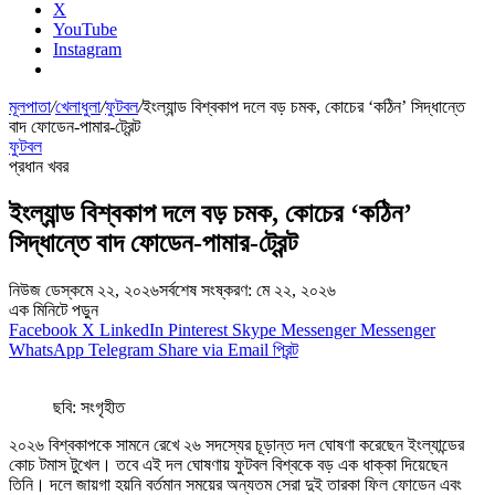
X
YouTube
Instagram
মূলপাতা
/
খেলাধুলা
/
ফুটবল
/
ইংল্যান্ড বিশ্বকাপ দলে বড় চমক, কোচের ‘কঠিন’ সিদ্ধান্তে
বাদ ফোডেন-পামার-ট্রেন্ট
ফুটবল
প্রধান খবর
ইংল্যান্ড বিশ্বকাপ দলে বড় চমক, কোচের ‘কঠিন’
সিদ্ধান্তে বাদ ফোডেন-পামার-ট্রেন্ট
নিউজ ডেস্ক
মে ২২, ২০২৬
সর্বশেষ সংষ্করণ: মে ২২, ২০২৬
এক মিনিটে পড়ুন
Facebook
X
LinkedIn
Pinterest
Skype
Messenger
Messenger
WhatsApp
Telegram
Share via Email
প্রিন্ট
ছবি: সংগৃহীত
২০২৬ বিশ্বকাপকে সামনে রেখে ২৬ সদস্যের চূড়ান্ত দল ঘোষণা করেছেন ইংল্যান্ডের
কোচ টমাস টুখেল। তবে এই দল ঘোষণায় ফুটবল বিশ্বকে বড় এক ধাক্কা দিয়েছেন
তিনি। দলে জায়গা হয়নি বর্তমান সময়ের অন্যতম সেরা দুই তারকা ফিল ফোডেন এবং