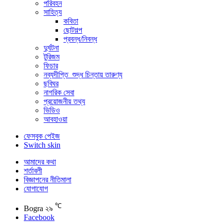
পরিবহন
সাহিত্য
কবিতা
ছোটগল্প
প্রবন্ধ/নিবন্ধ
দুর্ঘটনা
টুরিজম
ফিচার
নব্যদীপ্তি_শুদ্ধ চিন্তায় তারুণ্য
ছবিঘর
নাগরিক সেবা
প্রয়োজনীয় তথ্য
ভিডিও
আবহাওয়া
ফেসবুক পেইজ
Switch skin
আমাদের কথা
শর্তাবলী
বিজ্ঞাপনের নীতিমালা
যোগাযোগ
℃
Bogra
২৯
Facebook