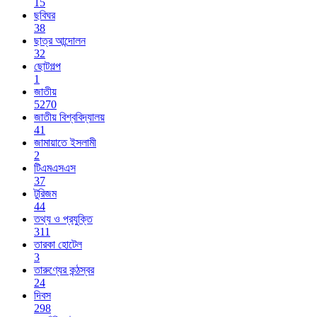
15
ছবিঘর
38
ছাত্র আন্দোলন
32
ছোটগল্প
1
জাতীয়
5270
জাতীয় বিশ্ববিদ্যালয়
41
জামায়াতে ইসলামী
2
টিএমএসএস
37
টুরিজম
44
তথ্য ও প্রযুক্তি
311
তারকা হোটেল
3
তারুণ্যের কন্ঠস্বর
24
দিবস
298