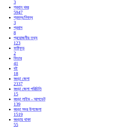
3
প্রধান খবর
5947
প্রবন্ধ/নিবন্ধ
3
প্রবাস
8
প্রয়োজনীয় তথ্য
123
ফাষ্টফুড
2
ফিচার
41
বই
18
বগুড়া জেলা
2337
বগুড়া জেলা পরিচিতি
15
বগুড়া লাইভ - আপডেট
139
বগুড়া সদর উপজেলা
1519
বগুড়ায় থাকা
55