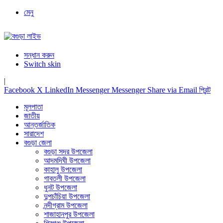
মেনু
সন্ধান করুন
Switch skin
|
Facebook
X
LinkedIn
Messenger
Messenger
Share via Email
প্রিন্ট
মূলপাতা
জাতীয়
আন্তর্জাতিক
সারাদেশ
বগুড়া জেলা
বগুড়া সদর উপজেলা
আদমদিঘী উপজেলা
কাহালু উপজেলা
গাবতলী উপজেলা
ধুনট উপজেলা
দুপচাঁচিয়া উপজেলা
নন্দীগ্রাম উপজেলা
শাজাহানপুর উপজেলা