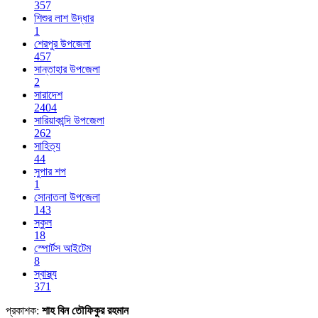
357
শিশুর লাশ উদ্ধার
1
শেরপুর উপজেলা
457
সান্তাহার উপজেলা
2
সারাদেশ
2404
সারিয়াকান্দি উপজেলা
262
সাহিত্য
44
সুপার শপ
1
সোনাতলা উপজেলা
143
স্কুল
18
স্পোর্টস আইটেম
8
স্বাস্থ্য
371
প্রকাশক:
শাহ বিন তৌফিকুর রহমান