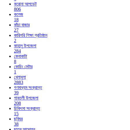
করোনা আপডেট
806
কলেজ
18
কাঁচা বাজার
27
কারিগরি শিক্ষা প্রতিষ্ঠান
2
কাহালু উপজেলা
284
কেনাকাটা
8
কোচিং সেন্টার
1
খেলাধুলা
2883
গণমাধ্যম সংক্রান্ত
39
গাবতলী উপজেলা
208
চিকিৎসা সংক্রান্ত
15
ছবিঘর
38
ছাত্র আন্দোলন