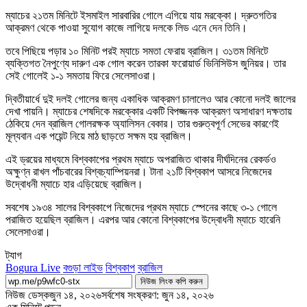
ম্যাচের ২১তম মিনিটে ইসমাইল সারবারির গোলে এগিয়ে যায় মরক্কো। দ্রুতগতির
আক্রমণ থেকে পাওয়া সুযোগ কাজে লাগিয়ে দলকে লিড এনে দেন তিনি।
তবে পিছিয়ে পড়ার ১০ মিনিট পরই ম্যাচে সমতা ফেরায় ব্রাজিল। ৩১তম মিনিটে
ব্যক্তিগত নৈপুণ্যে দারুণ এক গোল করেন তারকা ফরোয়ার্ড ভিনিসিউস জুনিয়র। তার
সেই গোলেই ১-১ সমতায় ফিরে সেলেসাওরা।
দ্বিতীয়ার্ধে দুই দলই গোলের জন্য একাধিক আক্রমণ চালালেও আর কোনো দলই জালের
দেখা পায়নি। ম্যাচের শেষদিকে মরক্কোর একটি বিপজ্জনক আক্রমণ অসাধারণ দক্ষতায়
ঠেকিয়ে দেন ব্রাজিল গোলরক্ষক অ্যালিসন বেকার। তার গুরুত্বপূর্ণ সেভের কারণেই
মূল্যবান এক পয়েন্ট নিয়ে মাঠ ছাড়তে সক্ষম হয় ব্রাজিল।
এই ড্রয়ের মাধ্যমে বিশ্বকাপের প্রথম ম্যাচে অপরাজিত থাকার দীর্ঘদিনের রেকর্ডও
অক্ষুণ্ন রাখল পাঁচবারের বিশ্বচ্যাম্পিয়নরা। টানা ২১টি বিশ্বকাপ আসরে নিজেদের
উদ্বোধনী ম্যাচে হার এড়িয়েছে ব্রাজিল।
সবশেষ ১৯৩৪ সালের বিশ্বকাপে নিজেদের প্রথম ম্যাচে স্পেনের কাছে ৩-১ গোলে
পরাজিত হয়েছিল ব্রাজিল। এরপর আর কোনো বিশ্বকাপের উদ্বোধনী ম্যাচে হারেনি
সেলেসাওরা।
ট্যাগ
Bogura Live
বগুড়া লাইভ
বিশ্বকাপ
ব্রাজিল
নিউজ লিংক কপি করুন
নিউজ ডেস্ক
জুন ১৪, ২০২৬
সর্বশেষ সংষ্করণ: জুন ১৪, ২০২৬