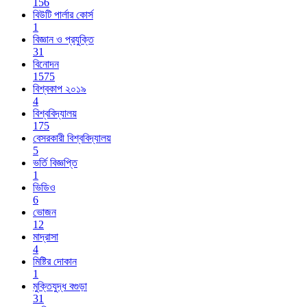
156
বিউটি পার্লার কোর্স
1
বিজ্ঞান ও প্রযুক্তি
31
বিনোদন
1575
বিশ্বকাপ ২০১৯
4
বিশ্ববিদ্যালয়
175
বেসরকারী বিশ্ববিদ্যালয়
5
ভর্তি বিজ্ঞপ্তি
1
ভিডিও
6
ভোজন
12
মাদ্রাসা
4
মিষ্টির দোকান
1
মুক্তিযুদ্ধ বগুড়া
31