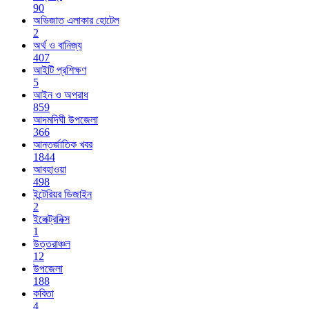
90
অভিজাত এলাকার হোটেল
2
অর্থ ও বানিজ্য
407
আইটি প্রশিক্ষণ
5
আইন ও অপরাধ
859
আদমদিঘী উপজেলা
366
আন্তর্জাতিক খবর
1844
আবহাওয়া
498
ইন্টেরিয়র ডিজাইন
2
ইলেক্ট্রনিক্স
1
উত্তরাঞ্চল
12
উপজেলা
188
কবিতা
4