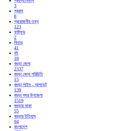
প্রবন্ধ/নিবন্ধ
3
প্রবাস
8
প্রয়োজনীয় তথ্য
123
ফাষ্টফুড
2
ফিচার
41
বই
18
বগুড়া জেলা
2337
বগুড়া জেলা পরিচিতি
15
বগুড়া লাইভ - আপডেট
139
বগুড়া সদর উপজেলা
1519
বগুড়ায় থাকা
55
বগুড়ার ইতিহাস
94
বাংলাদেশ