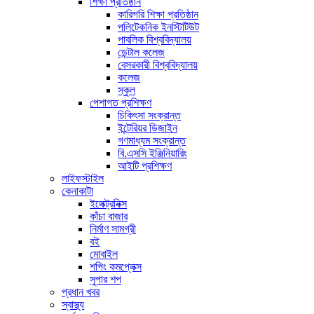
শিক্ষা প্রতিষ্ঠান
কারিগরি শিক্ষা প্রতিষ্ঠান
পলিটেকনিক ইনস্টিটিউট
পাবলিক বিশ্ববিদ্যালয়
ডেন্টাল কলেজ
বেসরকারী বিশ্ববিদ্যালয়
কলেজ
স্কুল
পেশাগত প্রশিক্ষণ
চিকিৎসা সংক্রান্ত
ইন্টেরিয়র ডিজাইন
গণমাধ্যম সংক্রান্ত
বি.এসসি ইঞ্জিনিয়ারিং
আইটি প্রশিক্ষণ
লাইফস্টাইল
কেনাকাটা
ইলেক্ট্রনিক্স
কাঁচা বাজার
নির্মাণ সামগ্রী
বই
মোবাইল
শপিং কমপ্লেক্স
সুপার শপ
প্রধান খবর
স্বাস্থ্য