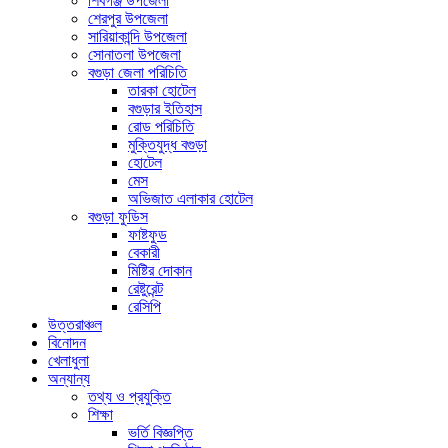
শিবগঞ্জ উপজেলা
শেরপুর উপজেলা
সারিয়াকান্দি উপজেলা
সোনাতলা উপজেলা
বগুড়া জেলা পরিচিতি
তারকা হোটেল
বগুড়ার ইতিহাস
রোড পরিচিতি
মুক্তিযুদ্ধ বগুড়া
হোটেল
মেস
অভিজাত এলাকার হোটেল
বগুড়া ফুডিস
ফাষ্টফুড
বেকারী
মিষ্টির দোকান
রেষ্টুরেন্ট
রেসিপি
উত্তরাঞ্চল
বিনোদন
খেলাধুলা
অন্যান্য
তথ্য ও প্রযুক্তি
শিক্ষা
ভর্তি বিজ্ঞপ্তি