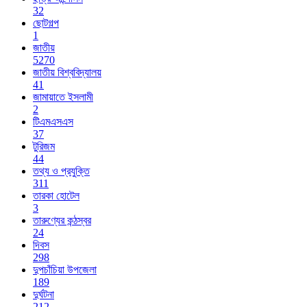
32
ছোটগল্প
1
জাতীয়
5270
জাতীয় বিশ্ববিদ্যালয়
41
জামায়াতে ইসলামী
2
টিএমএসএস
37
টুরিজম
44
তথ্য ও প্রযুক্তি
311
তারকা হোটেল
3
তারুণ্যের কন্ঠস্বর
24
দিবস
298
দুপচাঁচিয়া উপজেলা
189
দুর্ঘটনা
212