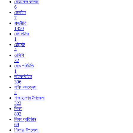
মেডিকেল কলেজ
6
মোবাইল
7
রাজনীতি
1350
রেষ্ট হাউজ
1
রেষ্টুরেন্ট
4
রেসিপি
32
রোড পরিচিতি
1
লাইফস্টাইল
396
শপিং কমপ্লেক্স
2
শাজাহানপুর উপজেলা
323
শিক্ষা
892
শিক্ষা প্রতিষ্ঠান
69
শিবগঞ্জ উপজেলা