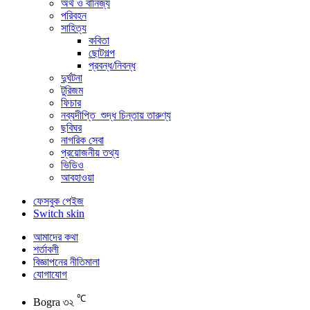
অর্থ ও বানিজ্য
পরিবহন
সাহিত্য
কবিতা
ছোটগল্প
প্রবন্ধ/নিবন্ধ
দুর্ঘটনা
টুরিজম
ফিচার
নব্যদীপ্তি_শুদ্ধ চিন্তায় তারুণ্য
ছবিঘর
নাগরিক সেবা
প্রয়োজনীয় তথ্য
ভিডিও
আবহাওয়া
ফেসবুক পেইজ
Switch skin
আমাদের কথা
শর্তাবলী
বিজ্ঞাপনের নীতিমালা
যোগাযোগ
℃
Bogra
৩২