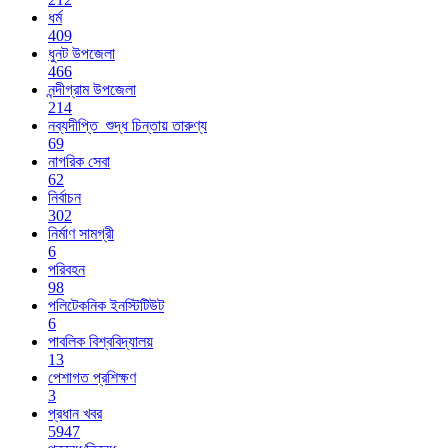
ধর্ম
409
ধুনট উপজেলা
466
নন্দীগ্রাম উপজেলা
214
নব্যদীপ্তি_শুদ্ধ চিন্তায় তারুণ্য
69
নাগরিক সেবা
62
নির্বাচন
302
নির্মাণ সামগ্রী
6
পরিবহন
98
পলিটেকনিক ইনস্টিটিউট
6
পাবলিক বিশ্ববিদ্যালয়
13
পেশাগত প্রশিক্ষণ
3
প্রধান খবর
5947