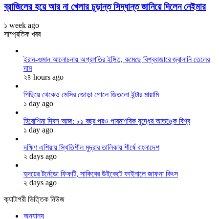
ব্রাজিলের হয়ে আর না খেলার চূড়ান্ত সিদ্ধান্ত জানিয়ে দিলেন নেইমার
১ week ago
সাম্প্রতিক খবর
ইরান-ওমান আলোচনায় অগ্রগতির ইঙ্গিত, কমেছে বিশ্ববাজারে জ্বালানি তেলের
দাম
২৪ hours ago
পিছিয়ে থেকেও মেসির জোড়া গোলে জিতলো ইন্টার মায়ামি
১ day ago
হিরোশিমা দিবস আজ: ৮১ বছর পরও পারমাণবিক যুদ্ধের আতঙ্কে বিশ্ব
১ day ago
দক্ষিণ এশিয়ায় স্থিতিশীল মুদ্রার তালিকায় শীর্ষে বাংলাদেশ
২ days ago
হৃদয়ের টর্নেডো ফিফটি, সাকিবের উইকেটে ফাইনালে জাফনা কিংস
২ days ago
ক্যাটাগরী ভিত্তিক নিউজ
অন্যান্য