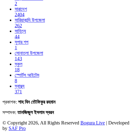
2
সারাদেশ
2404
সারিয়াকান্দি উপজেলা
262
সাহিত্য
44
সুপার শপ
1
সোনাতলা উপজেলা
143
স্কুল
18
স্পোর্টস আইটেম
8
স্বাস্থ্য
371
প্রকাশক:
শাহ বিন তৌফিকুর রহমান
সম্পাদক:
তানজিজুল ইসলাম স্বরন
© Copyright 2026, All Rights Reserved
Bogura Live
| Developed
by
SAF Pro