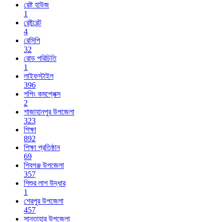
রেষ্ট হাউজ
1
রেষ্টুরেন্ট
4
রেসিপি
32
রোড পরিচিতি
1
লাইফস্টাইল
396
শপিং কমপ্লেক্স
2
শাজাহানপুর উপজেলা
323
শিক্ষা
892
শিক্ষা প্রতিষ্ঠান
69
শিবগঞ্জ উপজেলা
357
শিশুর লাশ উদ্ধার
1
শেরপুর উপজেলা
457
সান্তাহার উপজেলা