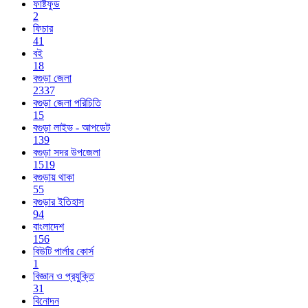
ফাষ্টফুড
2
ফিচার
41
বই
18
বগুড়া জেলা
2337
বগুড়া জেলা পরিচিতি
15
বগুড়া লাইভ - আপডেট
139
বগুড়া সদর উপজেলা
1519
বগুড়ায় থাকা
55
বগুড়ার ইতিহাস
94
বাংলাদেশ
156
বিউটি পার্লার কোর্স
1
বিজ্ঞান ও প্রযুক্তি
31
বিনোদন