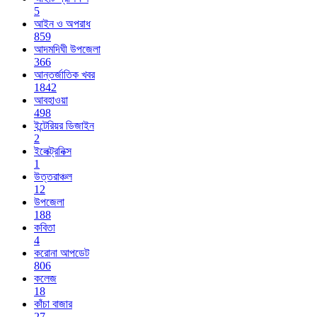
5
আইন ও অপরাধ
859
আদমদিঘী উপজেলা
366
আন্তর্জাতিক খবর
1842
আবহাওয়া
498
ইন্টেরিয়র ডিজাইন
2
ইলেক্ট্রনিক্স
1
উত্তরাঞ্চল
12
উপজেলা
188
কবিতা
4
করোনা আপডেট
806
কলেজ
18
কাঁচা বাজার
27