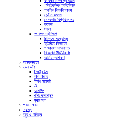
কারিগরি শিক্ষা প্রতিষ্ঠান
পলিটেকনিক ইনস্টিটিউট
পাবলিক বিশ্ববিদ্যালয়
ডেন্টাল কলেজ
বেসরকারী বিশ্ববিদ্যালয়
কলেজ
স্কুল
পেশাগত প্রশিক্ষণ
চিকিৎসা সংক্রান্ত
ইন্টেরিয়র ডিজাইন
গণমাধ্যম সংক্রান্ত
বি.এসসি ইঞ্জিনিয়ারিং
আইটি প্রশিক্ষণ
লাইফস্টাইল
কেনাকাটা
ইলেক্ট্রনিক্স
কাঁচা বাজার
নির্মাণ সামগ্রী
বই
মোবাইল
শপিং কমপ্লেক্স
সুপার শপ
প্রধান খবর
স্বাস্থ্য
অর্থ ও বানিজ্য