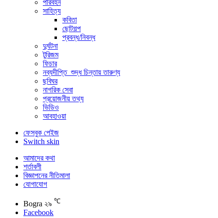
পরিবহন
সাহিত্য
কবিতা
ছোটগল্প
প্রবন্ধ/নিবন্ধ
দুর্ঘটনা
টুরিজম
ফিচার
নব্যদীপ্তি_শুদ্ধ চিন্তায় তারুণ্য
ছবিঘর
নাগরিক সেবা
প্রয়োজনীয় তথ্য
ভিডিও
আবহাওয়া
ফেসবুক পেইজ
Switch skin
আমাদের কথা
শর্তাবলী
বিজ্ঞাপনের নীতিমালা
যোগাযোগ
℃
Bogra
২৯
Facebook