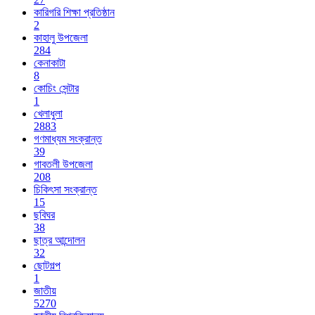
কারিগরি শিক্ষা প্রতিষ্ঠান
2
কাহালু উপজেলা
284
কেনাকাটা
8
কোচিং সেন্টার
1
খেলাধুলা
2883
গণমাধ্যম সংক্রান্ত
39
গাবতলী উপজেলা
208
চিকিৎসা সংক্রান্ত
15
ছবিঘর
38
ছাত্র আন্দোলন
32
ছোটগল্প
1
জাতীয়
5270