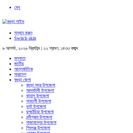
মেনু
সন্ধান করুন
Switch skin
৬ আগস্ট, ২০২৬ খ্রিস্টাব্দ | ২২ শ্রাবণ, ১৪৩৩ বঙ্গাব্দ
মূলপাতা
জাতীয়
আন্তর্জাতিক
সারাদেশ
বগুড়া জেলা
বগুড়া সদর উপজেলা
আদমদিঘী উপজেলা
কাহালু উপজেলা
গাবতলী উপজেলা
ধুনট উপজেলা
দুপচাঁচিয়া উপজেলা
নন্দীগ্রাম উপজেলা
শাজাহানপুর উপজেলা
শিবগঞ্জ উপজেলা