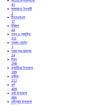
জাতীয় বিশ্ববিদ্যালয়
41
জামায়াতে ইসলামী
2
টিএমএসএস
37
টুরিজম
44
তথ্য ও প্রযুক্তি
311
তারকা হোটেল
3
তারুণ্যের কন্ঠস্বর
24
দিবস
298
দুপচাঁচিয়া উপজেলা
189
দুর্ঘটনা
212
ধর্ম
409
ধুনট উপজেলা
466
নন্দীগ্রাম উপজেলা