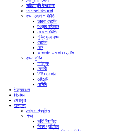
শেরপুর উপজেলা
সারিয়াকান্দি উপজেলা
সোনাতলা উপজেলা
বগুড়া জেলা পরিচিতি
তারকা হোটেল
বগুড়ার ইতিহাস
রোড পরিচিতি
মুক্তিযুদ্ধ বগুড়া
হোটেল
মেস
অভিজাত এলাকার হোটেল
বগুড়া ফুডিস
ফাষ্টফুড
বেকারী
মিষ্টির দোকান
রেষ্টুরেন্ট
রেসিপি
উত্তরাঞ্চল
বিনোদন
খেলাধুলা
অন্যান্য
তথ্য ও প্রযুক্তি
শিক্ষা
ভর্তি বিজ্ঞপ্তি
শিক্ষা প্রতিষ্ঠান