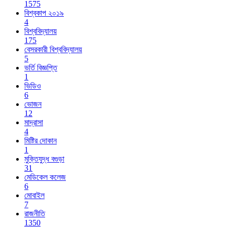
1575
বিশ্বকাপ ২০১৯
4
বিশ্ববিদ্যালয়
175
বেসরকারী বিশ্ববিদ্যালয়
5
ভর্তি বিজ্ঞপ্তি
1
ভিডিও
6
ভোজন
12
মাদ্রাসা
4
মিষ্টির দোকান
1
মুক্তিযুদ্ধ বগুড়া
31
মেডিকেল কলেজ
6
মোবাইল
7
রাজনীতি
1350