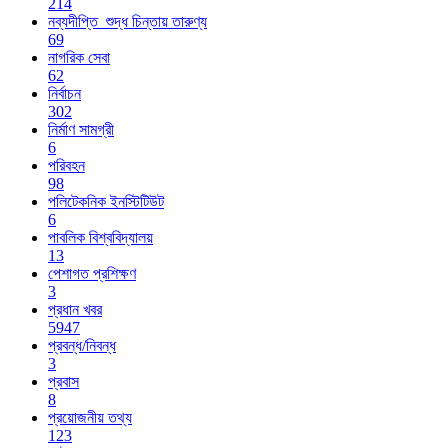
214
নব্যদীপ্তি_শুদ্ধ চিন্তায় তারুণ্য
69
নাগরিক সেবা
62
নির্বাচন
302
নির্মাণ সামগ্রী
6
পরিবহন
98
পলিটেকনিক ইনস্টিটিউট
6
পাবলিক বিশ্ববিদ্যালয়
13
পেশাগত প্রশিক্ষণ
3
প্রধান খবর
5947
প্রবন্ধ/নিবন্ধ
3
প্রবাস
8
প্রয়োজনীয় তথ্য
123