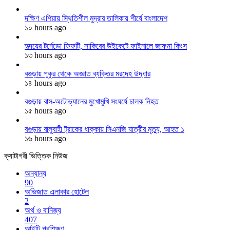
দক্ষিণ এশিয়ায় স্থিতিশীল মুদ্রার তালিকায় শীর্ষে বাংলাদেশ
১০ hours ago
হৃদয়ের টর্নেডো ফিফটি, সাকিবের উইকেটে ফাইনালে জাফনা কিংস
১৩ hours ago
বগুড়ায় পুকুর থেকে অজ্ঞাত ব্যক্তির মরদেহ উদ্ধার
১৪ hours ago
বগুড়ায় বাস-অটোভ্যানের মুখোমুখি সংঘর্ষে চালক নিহত
১৫ hours ago
বগুড়ায় বালুবাহী ট্রাকের ধাক্কায় সিএনজি যাত্রীর মৃত্যু, আহত ১
১৬ hours ago
ক্যাটাগরী ভিত্তিক নিউজ
অন্যান্য
90
অভিজাত এলাকার হোটেল
2
অর্থ ও বানিজ্য
407
আইটি প্রশিক্ষণ