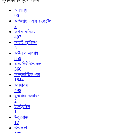
ক্যাটাগরী ভিত্তিক নিউজ
অন্যান্য
90
অভিজাত এলাকার হোটেল
2
অর্থ ও বানিজ্য
407
আইটি প্রশিক্ষণ
5
আইন ও অপরাধ
859
আদমদিঘী উপজেলা
366
আন্তর্জাতিক খবর
1844
আবহাওয়া
498
ইন্টেরিয়র ডিজাইন
2
ইলেক্ট্রনিক্স
1
উত্তরাঞ্চল
12
উপজেলা