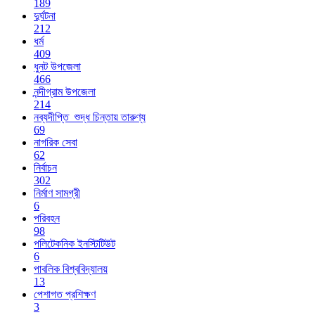
189
দুর্ঘটনা
212
ধর্ম
409
ধুনট উপজেলা
466
নন্দীগ্রাম উপজেলা
214
নব্যদীপ্তি_শুদ্ধ চিন্তায় তারুণ্য
69
নাগরিক সেবা
62
নির্বাচন
302
নির্মাণ সামগ্রী
6
পরিবহন
98
পলিটেকনিক ইনস্টিটিউট
6
পাবলিক বিশ্ববিদ্যালয়
13
পেশাগত প্রশিক্ষণ
3