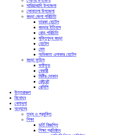
শেরপুর উপজেলা
সারিয়াকান্দি উপজেলা
সোনাতলা উপজেলা
বগুড়া জেলা পরিচিতি
তারকা হোটেল
বগুড়ার ইতিহাস
রোড পরিচিতি
মুক্তিযুদ্ধ বগুড়া
হোটেল
মেস
অভিজাত এলাকার হোটেল
বগুড়া ফুডিস
ফাষ্টফুড
বেকারী
মিষ্টির দোকান
রেষ্টুরেন্ট
রেসিপি
উত্তরাঞ্চল
বিনোদন
খেলাধুলা
অন্যান্য
তথ্য ও প্রযুক্তি
শিক্ষা
ভর্তি বিজ্ঞপ্তি
শিক্ষা প্রতিষ্ঠান