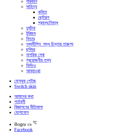
পরিবহন
সাহিত্য
কবিতা
ছোটগল্প
প্রবন্ধ/নিবন্ধ
দুর্ঘটনা
টুরিজম
ফিচার
নব্যদীপ্তি_শুদ্ধ চিন্তায় তারুণ্য
ছবিঘর
নাগরিক সেবা
প্রয়োজনীয় তথ্য
ভিডিও
আবহাওয়া
ফেসবুক পেইজ
Switch skin
আমাদের কথা
শর্তাবলী
বিজ্ঞাপনের নীতিমালা
যোগাযোগ
℃
Bogra
২৯
Facebook