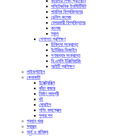
কারিগরি শিক্ষা প্রতিষ্ঠান
পলিটেকনিক ইনস্টিটিউট
পাবলিক বিশ্ববিদ্যালয়
ডেন্টাল কলেজ
বেসরকারী বিশ্ববিদ্যালয়
কলেজ
স্কুল
পেশাগত প্রশিক্ষণ
চিকিৎসা সংক্রান্ত
ইন্টেরিয়র ডিজাইন
গণমাধ্যম সংক্রান্ত
বি.এসসি ইঞ্জিনিয়ারিং
আইটি প্রশিক্ষণ
লাইফস্টাইল
কেনাকাটা
ইলেক্ট্রনিক্স
কাঁচা বাজার
নির্মাণ সামগ্রী
বই
মোবাইল
শপিং কমপ্লেক্স
সুপার শপ
প্রধান খবর
স্বাস্থ্য
অর্থ ও বানিজ্য