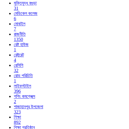
মুক্তিযুদ্ধ বগুড়া
31
মেডিকেল কলেজ
6
মোবাইল
7
রাজনীতি
1350
রেষ্ট হাউজ
1
রেষ্টুরেন্ট
4
রেসিপি
32
রোড পরিচিতি
1
লাইফস্টাইল
396
শপিং কমপ্লেক্স
2
শাজাহানপুর উপজেলা
323
শিক্ষা
892
শিক্ষা প্রতিষ্ঠান