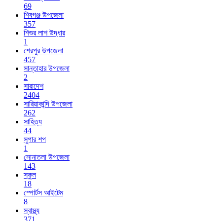
69
শিবগঞ্জ উপজেলা
357
শিশুর লাশ উদ্ধার
1
শেরপুর উপজেলা
457
সান্তাহার উপজেলা
2
সারাদেশ
2404
সারিয়াকান্দি উপজেলা
262
সাহিত্য
44
সুপার শপ
1
সোনাতলা উপজেলা
143
স্কুল
18
স্পোর্টস আইটেম
8
স্বাস্থ্য
371