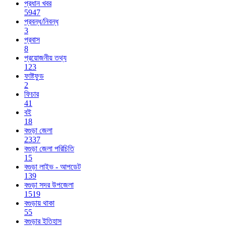
প্রধান খবর
5947
প্রবন্ধ/নিবন্ধ
3
প্রবাস
8
প্রয়োজনীয় তথ্য
123
ফাষ্টফুড
2
ফিচার
41
বই
18
বগুড়া জেলা
2337
বগুড়া জেলা পরিচিতি
15
বগুড়া লাইভ - আপডেট
139
বগুড়া সদর উপজেলা
1519
বগুড়ায় থাকা
55
বগুড়ার ইতিহাস