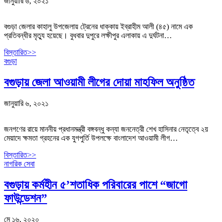
জানুয়ারি ৬, ২০২১
বগুড়া জেলার কাহালু উপজেলায় ট্রেনের ধাক্কায় ইব্রাহীম আলী (৪৫) নামে এক
প্রতিবন্ধীর মৃত্যু হয়েছে। বুধবার দুপুরে লক্ষীপুর এলাকায় এ দুর্ঘটনা…
বিস্তারিত>>
বগুড়া
বগুড়ায় জেলা আওয়ামী লীগের দোয়া মাহফিল অনুষ্ঠিত
জানুয়ারি ৬, ২০২১
জনগণের রায়ে মাননীয় প্রধানমন্ত্রী বঙ্গবন্ধু কন্যা জননেত্রী শেখ হাসিনার নেতৃত্বে ২য়
মেয়াদে ক্ষমতা গ্রহনের এক যুগপুর্তি উপলক্ষে বাংলাদেশ আওয়ামী লীগ…
বিস্তারিত>>
নাগরিক সেবা
বগুড়ায় কর্মহীন ৫’শতাধিক পরিবারের পাশে “জাগো
ফাউন্ডেশন”
মে ১৬, ২০২০