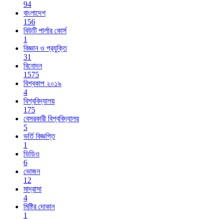
94
বাংলাদেশ
156
বিউটি পার্লার কোর্স
1
বিজ্ঞান ও প্রযুক্তি
31
বিনোদন
1575
বিশ্বকাপ ২০১৯
4
বিশ্ববিদ্যালয়
175
বেসরকারী বিশ্ববিদ্যালয়
5
ভর্তি বিজ্ঞপ্তি
1
ভিডিও
6
ভোজন
12
মাদ্রাসা
4
মিষ্টির দোকান
1