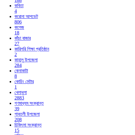
188
কবিতা
4
করোনা আপডেট
806
কলেজ
18
কাঁচা বাজার
27
কারিগরি শিক্ষা প্রতিষ্ঠান
2
কাহালু উপজেলা
284
কেনাকাটা
8
কোচিং সেন্টার
1
খেলাধুলা
2883
গণমাধ্যম সংক্রান্ত
39
গাবতলী উপজেলা
208
চিকিৎসা সংক্রান্ত
15