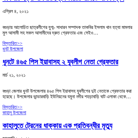
এপ্রিল ৪, ২০২১
বগুড়ায় আলোচিত ছাত্রলীগের যুগ্ম- সাধারন সম্পাদক তাকবির ইসলাম খান হত্যা মামলার
মুল আসামী সহ সকল আসামীদের দ্রুত গ্রেফতার এবং সেইও…
বিস্তারিত>>
ধুনট উপজেলা
ধুনটে ৪৬৫ পিস ইয়াবাসহ ২ যুবলীগ নেতা গ্রেফতার
মার্চ ২১, ২০২১
বগুড়া জেলার ধুনট উপজেলায় ৪৬৫ পিস ইয়াবাসহ যুবলীগের দুই নেতাকে গ্রেফতার করা
হয়েছে। উপজেলার ভান্ডারবাড়ি ইউনিয়নের যমুনা নদীর শহড়াবাড়ি ঘাট এলাকা থেকে…
বিস্তারিত>>
কাহালু উপজেলা
কাহালুতে ট্রেনের ধাক্কায় এক প্রতিবন্ধীর মৃত্যু