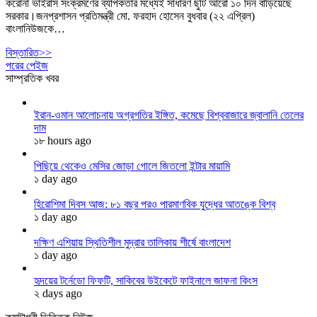
করোনা ভাইরাস সংক্রমণের ব্যাপকতার মধ্যেই সাধারণ ছুটি আরো ১০ দিন বাড়িয়েছে
সরকার।জনপ্রশাসন প্রতিমন্ত্রী মো. ফরহাদ হোসেন বুধবার (২২ এপ্রিল)
বাংলানিউজকে…
বিস্তারিত>>
পরের পেইজ
সাম্প্রতিক খবর
ইরান-ওমান আলোচনায় অগ্রগতির ইঙ্গিত, কমেছে বিশ্ববাজারে জ্বালানি তেলের
দাম
১৮ hours ago
পিছিয়ে থেকেও মেসির জোড়া গোলে জিতলো ইন্টার মায়ামি
১ day ago
হিরোশিমা দিবস আজ: ৮১ বছর পরও পারমাণবিক যুদ্ধের আতঙ্কে বিশ্ব
১ day ago
দক্ষিণ এশিয়ায় স্থিতিশীল মুদ্রার তালিকায় শীর্ষে বাংলাদেশ
১ day ago
হৃদয়ের টর্নেডো ফিফটি, সাকিবের উইকেটে ফাইনালে জাফনা কিংস
২ days ago