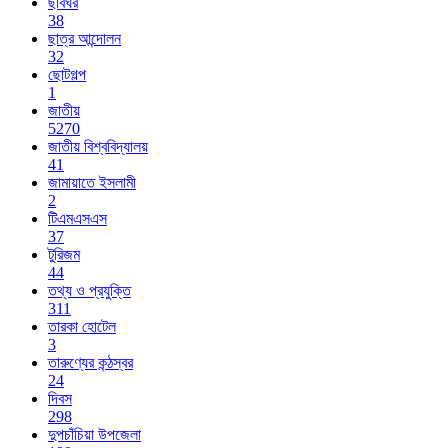
ছবিঘর
38
ছাত্র আন্দোলন
32
ছোটগল্প
1
জাতীয়
5270
জাতীয় বিশ্ববিদ্যালয়
41
জামায়াতে ইসলামী
2
টিএমএসএস
37
টুরিজম
44
তথ্য ও প্রযুক্তি
311
তারকা হোটেল
3
তারুণ্যের কন্ঠস্বর
24
দিবস
298
দুপচাঁচিয়া উপজেলা