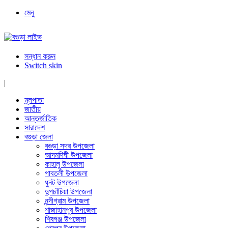
মেনু
সন্ধান করুন
Switch skin
|
মূলপাতা
জাতীয়
আন্তর্জাতিক
সারাদেশ
বগুড়া জেলা
বগুড়া সদর উপজেলা
আদমদিঘী উপজেলা
কাহালু উপজেলা
গাবতলী উপজেলা
ধুনট উপজেলা
দুপচাঁচিয়া উপজেলা
নন্দীগ্রাম উপজেলা
শাজাহানপুর উপজেলা
শিবগঞ্জ উপজেলা