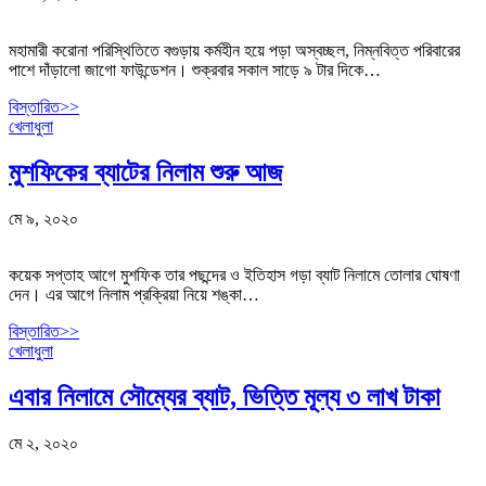
মহামারী করোনা পরিস্থিতিতে বগুড়ায় কর্মহীন হয়ে পড়া অস্বচ্ছল, নিম্নবিত্ত পরিবারের
পাশে দাঁড়ালো জাগো ফাউন্ডেশন। শুক্রবার সকাল সাড়ে ৯ টার দিকে…
বিস্তারিত>>
খেলাধুলা
মুশফিকের ব্যাটের নিলাম শুরু আজ
মে ৯, ২০২০
কয়েক সপ্তাহ আগে মুশফিক তার পছন্দের ও ইতিহাস গড়া ব্যাট নিলামে তোলার ঘোষণা
দেন। এর আগে নিলাম প্রক্রিয়া নিয়ে শঙ্কা…
বিস্তারিত>>
খেলাধুলা
এবার নিলামে সৌম্যের ব্যাট, ভিত্তি মূল্য ৩ লাখ টাকা
মে ২, ২০২০