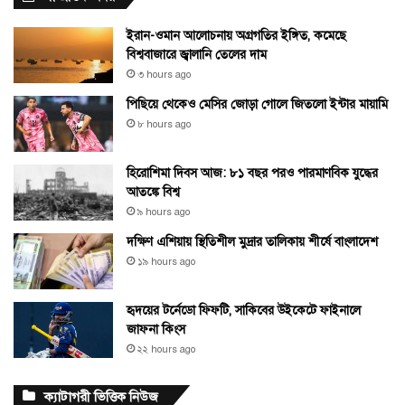
ইরান-ওমান আলোচনায় অগ্রগতির ইঙ্গিত, কমেছে
বিশ্ববাজারে জ্বালানি তেলের দাম
৩ hours ago
পিছিয়ে থেকেও মেসির জোড়া গোলে জিতলো ইন্টার মায়ামি
৮ hours ago
হিরোশিমা দিবস আজ: ৮১ বছর পরও পারমাণবিক যুদ্ধের
আতঙ্কে বিশ্ব
৯ hours ago
দক্ষিণ এশিয়ায় স্থিতিশীল মুদ্রার তালিকায় শীর্ষে বাংলাদেশ
১৯ hours ago
হৃদয়ের টর্নেডো ফিফটি, সাকিবের উইকেটে ফাইনালে
জাফনা কিংস
২২ hours ago
ক্যাটাগরী ভিত্তিক নিউজ