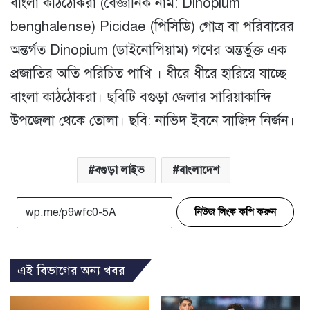
বাংলা কাঠঠোকরা (বৈজ্ঞানিক নাম: Dinopium
benghalense) Picidae (পিসিডি) গোত্র বা পরিবারের
অন্তর্গত Dinopium (ডাইনোপিয়াম) গণের অন্তর্ভুক্ত এক
প্রজাতির অতি পরিচিত পাখি । ধীরে ধীরে হারিয়ে যাচ্ছে
বাংলা কাঠঠোকরা। ছবিটি বগুড়া জেলার সারিয়াকান্দি
উপজেলা থেকে তোলা। ছবি: নাভিদ ইবনে সাজিদ নির্জন।
বগুড়া লাইভ
বাংলাদেশ
নিউজ লিংক কপি করুন
এই বিভাগের অন্য খবর