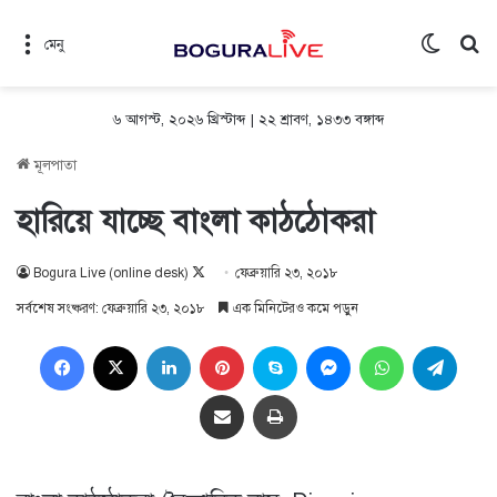
Switch 
সন
মেনু
৬ আগস্ট, ২০২৬ খ্রিস্টাব্দ
|
২২ শ্রাবণ, ১৪৩৩ বঙ্গাব্দ
মূলপাতা
হারিয়ে যাচ্ছে বাংলা কাঠঠোকরা
Follow
Bogura Live (online desk)
ফেব্রুয়ারি ২৩, ২০১৮
on
সর্বশেষ সংষ্করণ: ফেব্রুয়ারি ২৩, ২০১৮
এক মিনিটেরও কমে পড়ুন
X
Facebook
X
LinkedIn
Pinterest
Skype
Messenger
WhatsApp
Teleg
Share via Email
প্রিন্ট