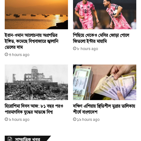
ইরান-ওমান আলোচনায় অগ্রগতির
পিছিয়ে থেকেও মেসির জোড়া গোলে
ইঙ্গিত, কমেছে বিশ্ববাজারে জ্বালানি
জিতলো ইন্টার মায়ামি
তেলের দাম
৮ hours ago
৩ hours ago
হিরোশিমা দিবস আজ: ৮১ বছর পরও
দক্ষিণ এশিয়ায় স্থিতিশীল মুদ্রার তালিকায়
পারমাণবিক যুদ্ধের আতঙ্কে বিশ্ব
শীর্ষে বাংলাদেশ
৯ hours ago
১৯ hours ago
সাম্প্রতিক খবর