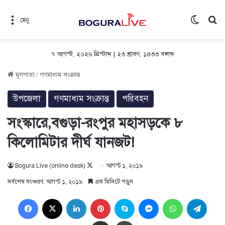
Switch 
সন
মেনু
৭ আগস্ট, ২০২৬ খ্রিস্টাব্দ
|
২৩ শ্রাবণ, ১৪৩৩ বঙ্গাব্দ
মূলপাতা
/
গণমাধ্যম সংক্রান্ত
উপজেলা
গণমাধ্যম সংক্রান্ত
পরিবহন
সংস্কারে,বগুড়া-রংপুর মহাসড়কে ৮
কিলোমিটার দীর্ঘ যানজট!
Follow
Bogura Live (online desk)
আগস্ট ১, ২০১৯
on
সর্বশেষ সংষ্করণ: আগস্ট ১, ২০১৯
এক মিনিটে পড়ুন
X
Facebook
X
LinkedIn
Pinterest
Skype
Messenger
WhatsApp
Teleg
Share via Email
প্রিন্ট