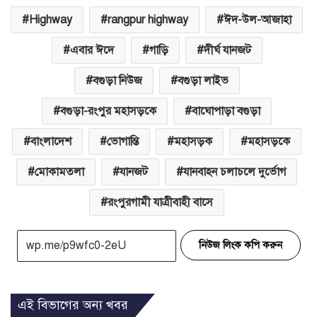
Highway
rangpur highway
ঈদ-উল-আজাহা
এবার ঈদে
গাড়ি
দীর্ঘ যানজট
বগুড়া নিউজ
বগুড়া লাইভ
বগুড়া-রংপুর মহাসড়কে
বাঘোপাড়া বগুড়া
বাংলাদেশ
ভোগান্তি
মহাসড়ক
মহাসড়কে
মোকামতলা
যানজট
যানবাহন চলাচলে দুর্ভোগ
রংপুরগামী যাত্রীবাহী বাসে
নিউজ লিংক কপি করুন
এই বিভাগের অন্য খবর