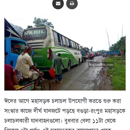
ঈদের আগে মহাসড়ক চলাচল উপযোগী করতে শুরু করা
সংস্কার কাজে দীর্ঘ যানজটে পড়ছে বগুড়া-রংপুর মহাসড়কে
চলাচলকারী যানবাহনগুলো। বুধবার বেলা ১১টা থেকে