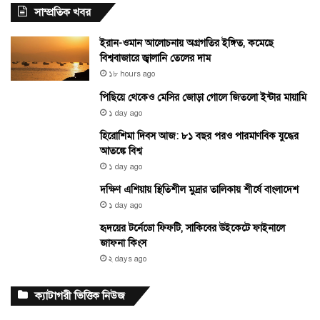
সাম্প্রতিক খবর
ইরান-ওমান আলোচনায় অগ্রগতির ইঙ্গিত, কমেছে
বিশ্ববাজারে জ্বালানি তেলের দাম
১৮ hours ago
পিছিয়ে থেকেও মেসির জোড়া গোলে জিতলো ইন্টার মায়ামি
১ day ago
হিরোশিমা দিবস আজ: ৮১ বছর পরও পারমাণবিক যুদ্ধের
আতঙ্কে বিশ্ব
১ day ago
দক্ষিণ এশিয়ায় স্থিতিশীল মুদ্রার তালিকায় শীর্ষে বাংলাদেশ
১ day ago
হৃদয়ের টর্নেডো ফিফটি, সাকিবের উইকেটে ফাইনালে
জাফনা কিংস
২ days ago
ক্যাটাগরী ভিত্তিক নিউজ