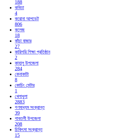
188
কবিতা
4
করোনা আপডেট
806
কলেজ
18
কাঁচা বাজার
27
কারিগরি শিক্ষা প্রতিষ্ঠান
2
কাহালু উপজেলা
284
কেনাকাটা
8
কোচিং সেন্টার
1
খেলাধুলা
2883
গণমাধ্যম সংক্রান্ত
39
গাবতলী উপজেলা
208
চিকিৎসা সংক্রান্ত
15