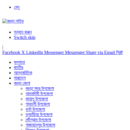
মেনু
সন্ধান করুন
Switch skin
|
Facebook
X
LinkedIn
Messenger
Messenger
Share via Email
প্রিন্ট
মূলপাতা
জাতীয়
আন্তর্জাতিক
সারাদেশ
বগুড়া জেলা
বগুড়া সদর উপজেলা
আদমদিঘী উপজেলা
কাহালু উপজেলা
গাবতলী উপজেলা
ধুনট উপজেলা
দুপচাঁচিয়া উপজেলা
নন্দীগ্রাম উপজেলা
শাজাহানপুর উপজেলা