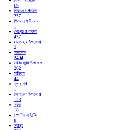
শিক্ষা প্রতিষ্ঠান
69
শিবগঞ্জ উপজেলা
357
শিশুর লাশ উদ্ধার
1
শেরপুর উপজেলা
457
সান্তাহার উপজেলা
2
সারাদেশ
2404
সারিয়াকান্দি উপজেলা
262
সাহিত্য
44
সুপার শপ
1
সোনাতলা উপজেলা
143
স্কুল
18
স্পোর্টস আইটেম
8
স্বাস্থ্য