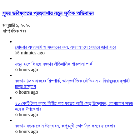
সুন্দর ভবিষ্যতের প্রত্যাশায় নতুন সূর্যকে অভিবাদন
জানুয়ারি ১, ২০২০
সাম্প্রতিক খবর
সোমবার এসএসসি ও সমমানের ফল, এসএমএসে যেভাবে জানা যাবে
১৪ minutes ago
নতুন রূপে ফিরছে বগুড়ার ঐতিহাসিক শাকপালা পার্ক
৩ hours ago
বগুড়ায় ৪০০ একরের শিল্পপার্ক, আন্তর্জাতিক স্টেডিয়াম ও বিমানবন্দরে ফ্লাইট
চালুর উদ্যোগ
৩ hours ago
২০ কোটি টাকা ব্যয়ে নির্মিত শাহ ফতেহ আলী সেতু উদ্বোধন, যোগাযোগ সহজ
হবে ৪ উপজেলার
৩ hours ago
বগুড়ায় সড়ক জোন উদ্বোধন, রংপুরমুখী ভোগান্তি কমবে ৫ জেলার
৩ hours ago