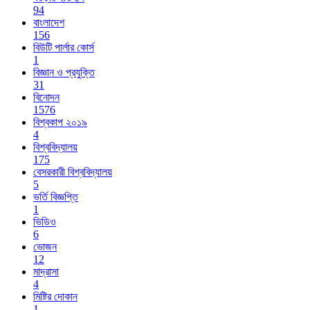
94
বাংলাদেশ
156
বিউটি পার্লার কোর্স
1
বিজ্ঞান ও প্রযুক্তি
31
বিনোদন
1576
বিশ্বকাপ ২০১৯
4
বিশ্ববিদ্যালয়
175
বেসরকারী বিশ্ববিদ্যালয়
5
ভর্তি বিজ্ঞপ্তি
1
ভিডিও
6
ভোজন
12
মাদ্রাসা
4
মিষ্টির দোকান
1