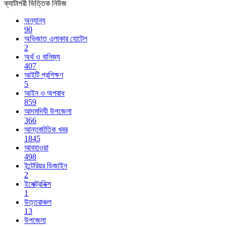
ক্যাটাগরী ভিত্তিক নিউজ
অন্যান্য
90
অভিজাত এলাকার হোটেল
2
অর্থ ও বানিজ্য
407
আইটি প্রশিক্ষণ
5
আইন ও অপরাধ
859
আদমদিঘী উপজেলা
366
আন্তর্জাতিক খবর
1845
আবহাওয়া
498
ইন্টেরিয়র ডিজাইন
2
ইলেক্ট্রনিক্স
1
উত্তরাঞ্চল
13
উপজেলা