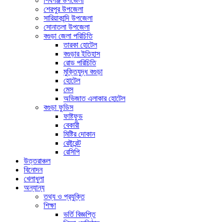
শিবগঞ্জ উপজেলা
শেরপুর উপজেলা
সারিয়াকান্দি উপজেলা
সোনাতলা উপজেলা
বগুড়া জেলা পরিচিতি
তারকা হোটেল
বগুড়ার ইতিহাস
রোড পরিচিতি
মুক্তিযুদ্ধ বগুড়া
হোটেল
মেস
অভিজাত এলাকার হোটেল
বগুড়া ফুডিস
ফাষ্টফুড
বেকারী
মিষ্টির দোকান
রেষ্টুরেন্ট
রেসিপি
উত্তরাঞ্চল
বিনোদন
খেলাধুলা
অন্যান্য
তথ্য ও প্রযুক্তি
শিক্ষা
ভর্তি বিজ্ঞপ্তি