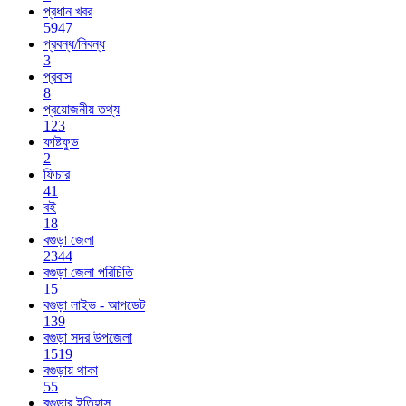
প্রধান খবর
5947
প্রবন্ধ/নিবন্ধ
3
প্রবাস
8
প্রয়োজনীয় তথ্য
123
ফাষ্টফুড
2
ফিচার
41
বই
18
বগুড়া জেলা
2344
বগুড়া জেলা পরিচিতি
15
বগুড়া লাইভ - আপডেট
139
বগুড়া সদর উপজেলা
1519
বগুড়ায় থাকা
55
বগুড়ার ইতিহাস