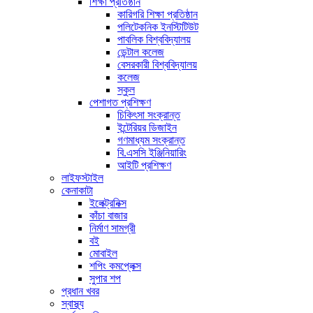
শিক্ষা প্রতিষ্ঠান
কারিগরি শিক্ষা প্রতিষ্ঠান
পলিটেকনিক ইনস্টিটিউট
পাবলিক বিশ্ববিদ্যালয়
ডেন্টাল কলেজ
বেসরকারী বিশ্ববিদ্যালয়
কলেজ
স্কুল
পেশাগত প্রশিক্ষণ
চিকিৎসা সংক্রান্ত
ইন্টেরিয়র ডিজাইন
গণমাধ্যম সংক্রান্ত
বি.এসসি ইঞ্জিনিয়ারিং
আইটি প্রশিক্ষণ
লাইফস্টাইল
কেনাকাটা
ইলেক্ট্রনিক্স
কাঁচা বাজার
নির্মাণ সামগ্রী
বই
মোবাইল
শপিং কমপ্লেক্স
সুপার শপ
প্রধান খবর
স্বাস্থ্য