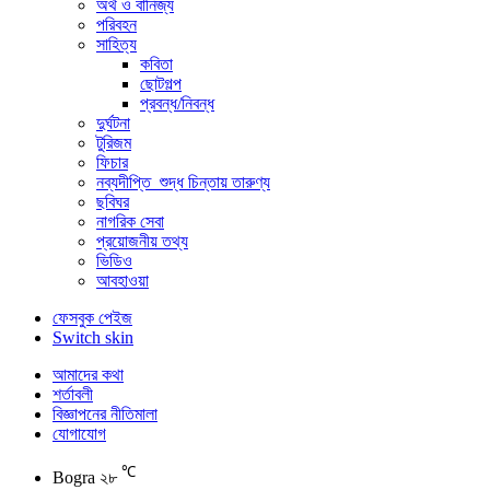
অর্থ ও বানিজ্য
পরিবহন
সাহিত্য
কবিতা
ছোটগল্প
প্রবন্ধ/নিবন্ধ
দুর্ঘটনা
টুরিজম
ফিচার
নব্যদীপ্তি_শুদ্ধ চিন্তায় তারুণ্য
ছবিঘর
নাগরিক সেবা
প্রয়োজনীয় তথ্য
ভিডিও
আবহাওয়া
ফেসবুক পেইজ
Switch skin
আমাদের কথা
শর্তাবলী
বিজ্ঞাপনের নীতিমালা
যোগাযোগ
℃
Bogra
২৮