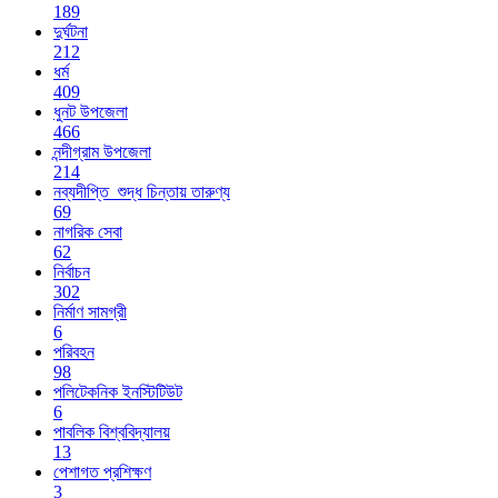
189
দুর্ঘটনা
212
ধর্ম
409
ধুনট উপজেলা
466
নন্দীগ্রাম উপজেলা
214
নব্যদীপ্তি_শুদ্ধ চিন্তায় তারুণ্য
69
নাগরিক সেবা
62
নির্বাচন
302
নির্মাণ সামগ্রী
6
পরিবহন
98
পলিটেকনিক ইনস্টিটিউট
6
পাবলিক বিশ্ববিদ্যালয়
13
পেশাগত প্রশিক্ষণ
3