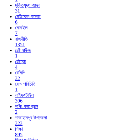
মুক্তিযুদ্ধ বগুড়া
31
মেডিকেল কলেজ
6
মোবাইল
7
রাজনীতি
1351
রেষ্ট হাউজ
1
রেষ্টুরেন্ট
4
রেসিপি
32
রোড পরিচিতি
1
লাইফস্টাইল
396
শপিং কমপ্লেক্স
2
শাজাহানপুর উপজেলা
323
শিক্ষা
895