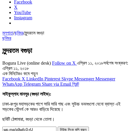
Facebook
X
YouTube
Instagram
মূলপাতা
/
ছবিঘর
/
সুন্দরতম বগুড়া
ছবিঘর
সুন্দরতম বগুড়া
Bogura Live (online desk)
Follow on X
এপ্রিল ১১, ২০১৮
সর্বশেষ সংষ্করণ:
এপ্রিল ১১, ২০১৮
এক মিনিটেরও কমে পড়ুন
Facebook
X
LinkedIn
Pinterest
Skype
Messenger
Messenger
WhatsApp
Telegram
Share via Email
প্রিন্ট
সাইফুল্লাহ মানসুর (বগুড়া লাইভ):
ঢাকা-রংপুর মহাসড়কের পাশে সারি সারি গাছ এবং সুউচ্চ ভবনগুলো যেনো ব্যাস্ত এই
সড়কের সৌন্দর্য কে আরও বাড়িয়ে দিয়েছে।
ছবিটি ঠেঙ্গামারা, বগুড়া থেকে তোলা।
নিউজ লিংক কপি করুন