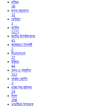
ছবিঘর
38
ছাত্র আন্দোলন
32
ছোটগল্প
1
জাতীয়
5275
জাতীয় বিশ্ববিদ্যালয়
41
জামায়াতে ইসলামী
2
টিএমএসএস
37
টুরিজম
44
তথ্য ও প্রযুক্তি
312
তারকা হোটেল
3
তারুণ্যের কন্ঠস্বর
24
দিবস
298
দুপচাঁচিয়া উপজেলা