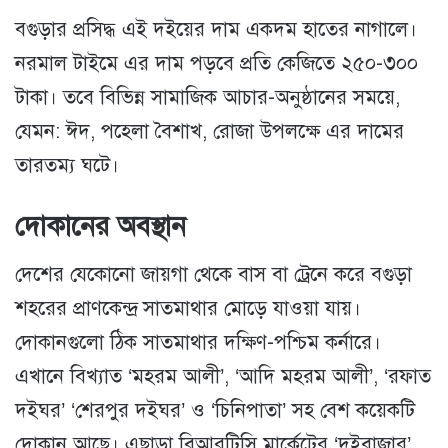
বগুড়ার প্রসিদ্ধ এই দইয়ের দাম একদম হাতের নাগালে।
নরমাল টাইমে এর দাম পড়বে প্রতি কেজিতে ২৫০-৩০০
টাকা। তবে বিভিন্ন সামাজিক আচার-অনুষ্ঠানের সময়ে,
যেমন: ঈদ, পহেলা বৈশাখ, রোজা উপলক্ষে এর দামের
তারতম্য ঘটে।
দোকানের অবস্থান
দেশের যেকোনো জায়গা থেকে বাস বা ট্রেনে করে বগুড়া
শহরের প্রাণকেন্দ্র সাতমাথার মোড়ে যাওয়া যায়।
দোকানগুলো ঠিক সাতমাথার দক্ষিণ-পশ্চিম কর্নারে।
এখানে বিখ্যাত ‘মহরম আলী’, ‘আদি মহরম আলী’, ‘রফাত
দইঘর’ ‘শেরপুর দইঘর’ ও ‘চিনিপাতা’ সহ বেশ কয়েকটি
দোকান আছে। এছাড়া বিআরটিসি মার্কেটের ‘দইবাজার’,