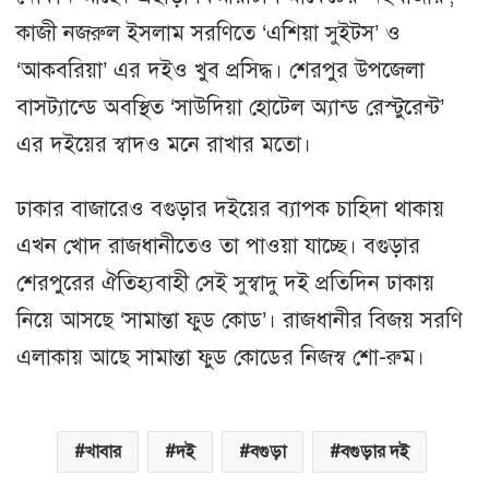
কাজী নজরুল ইসলাম সরণিতে ‘এশিয়া সুইটস’ ও
‘আকবরিয়া’ এর দইও খুব প্রসিদ্ধ। শেরপুর উপজেলা
বাসট্যান্ডে অবস্থিত ‘সাউদিয়া হোটেল অ্যান্ড রেস্টুরেন্ট’
এর দইয়ের স্বাদও মনে রাখার মতো।
ঢাকার বাজারেও বগুড়ার দইয়ের ব্যাপক চাহিদা থাকায়
এখন খোদ রাজধানীতেও তা পাওয়া যাচ্ছে। বগুড়ার
শেরপুরের ঐতিহ্যবাহী সেই সুস্বাদু দই প্রতিদিন ঢাকায়
নিয়ে আসছে ‘সামান্তা ফুড কোড’। রাজধানীর বিজয় সরণি
এলাকায় আছে সামান্তা ফুড কোডের নিজস্ব শো-রুম।
খাবার
দই
বগুড়া
বগুড়ার দই