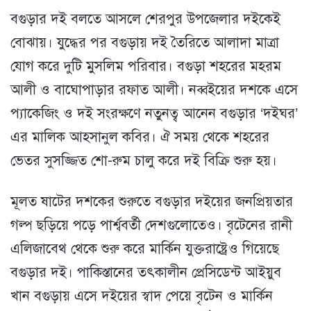
বগুড়ার দই বলতে আসলে শেরপুর উপজেলার দইকেই
বোঝায়। যুদ্ধের পর বগুড়ায় দই তৈরিতে আলাদা মাত্রা
যোগ করে দুটি মুসলিম পরিবার। বগুড়া শহরের মহরম
আলী ও বাঘোপাড়ার রফাত আলী। নব্বইয়ের দশকে এসে
প্যাকেজিং ও দই সংরক্ষণে নতুনত্ব আনেন বগুড়ার ‘দইঘর’
এর মালিক আহসানুল কবির। ঐ সময় থেকে শহরের
ভেতর সুসজ্জিত শো-রুম চালু করে দই বিক্রি শুরু হয়।
মূলত ষাটের দশকের শুরুতে বগুড়ার দইয়ের জনপ্রিয়তার
গল্প ছড়িয়ে পড়ে পার্শ্ববর্তী দেশগুলোতেও। বৃটেনের রানী
এলিজাবেথ থেকে শুরু করে মার্কিন যুক্তরাষ্ট্রেও গিয়েছে
বগুড়ার দই। পাকিস্তানের তৎকালীন প্রেসিডেন্ট আইয়ুব
খান বগুড়ায় এসে দইয়ের স্বাদ পেয়ে বৃটেন ও মার্কিন