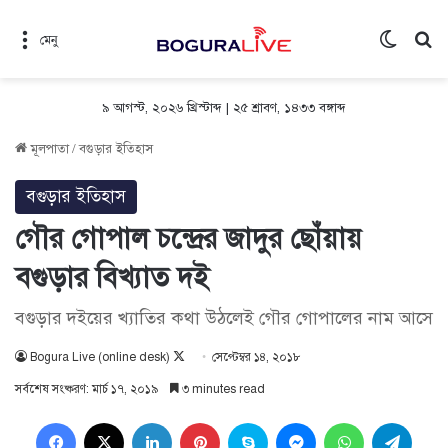
Switch 
সন
মেনু
৯ আগস্ট, ২০২৬ খ্রিস্টাব্দ
|
২৫ শ্রাবণ, ১৪৩৩ বঙ্গাব্দ
মূলপাতা
/
বগুড়ার ইতিহাস
বগুড়ার ইতিহাস
গৌর গোপাল চন্দ্রের জাদুর ছোঁয়ায়
বগুড়ার বিখ্যাত দই
বগুড়ার দইয়ের খ্যাতির কথা উঠলেই গৌর গোপালের নাম আসে
Follow
Bogura Live (online desk)
সেপ্টেম্বর ১৪, ২০১৮
on
সর্বশেষ সংষ্করণ: মার্চ ১৭, ২০১৯
৩ minutes read
X
Facebook
X
LinkedIn
Pinterest
Skype
Messenger
WhatsApp
Teleg