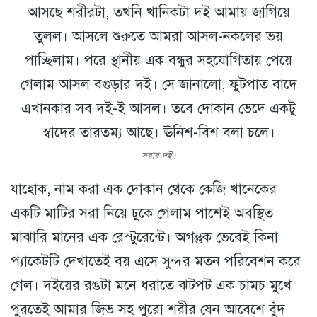
আসছে শরীরটা, তখনি খানিকটা দই আমায় জাগিয়ে
তুলল। আসলে শুরুতে আমরা আসল-নকলের ভয়
পাচ্ছিলাম। পরে স্থানীয় এক বন্ধুর সহযোগিতায় পেয়ে
গেলাম আসল বগুড়ার দই। সে জানালো, ফুটপাত বাদে
এখানকার সব দই-ই আসল। তবে দোকান ভেদে একটু
স্বাদের তারতম্য আছে। ঊনিশ-বিশ বলা চলে।
সরার দই।
যাহোক, নাম করা এক দোকান থেকে কেজি খানেকের
একটি মাটির সরা নিয়ে ঢুকে গেলাম পাশেই অবস্থিত
মাঝারি মানের এক রেস্টুরেন্টে। অগন্তুক ভেবেই কিনা
প্যাকেটটি দেখাতেই বয় এসে সুন্দর মতন পরিবেশন করে
গেল। দইয়ের রঙটা মনে ধরাতে ঝটপট এক চামচ মুখে
পুরতেই আমার জিভ সহ পুরো শরীর যেন আবেশে বুঁদ