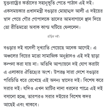
যুক্তরাষ্ট্রের কর্তাদের সহানুভূতি পেতে পাঠান এই দই।
একসময়কার প্রধানমন্ত্রী বগুড়ার মোহাম্মদ আলী এ দইয়ের
স্বাদ পেয়ে গৌর গোপালকে তাদের আমবাগানে স্থান দিয়ে
তো রীতিমতো অবাক কান্ড ঘটিয়ে ফেললেন।
হাঁড়ির দই।
বগুড়ার দই বনেদী সুখ্যাতি পেয়েছে অনেক আগেই। এ
অঞ্চলের বিয়ের মতো সামাজিক অনুষ্ঠানও এই দই ছাড়া
কল্পনা করা যায় না। অতিথি আপ্যায়নে দই যোগ করাটা
এ এলাকার ঐতিহ্যের অংশ। উপরন্ত সারা দেশে বগুড়ার
পরিচিতি ধরে রেখেছে এই অনন্য স্বাদের দই। বিশেষ করে
সরার দই। যদিও এখন মাটির নানা ধরনের পাত্রে এই দই
বসানো হচ্ছে, তারপরও সরার দইয়ের বিশেষ কদর
আছেই এবং থাকবে।