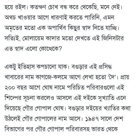
হয়ে রইল। কতক্ষণ চোখ বন্ধ করে থেকেছি, মনে নেই।
অথচ খাওয়ার আগে ধারণাই করতে পারিনি, এমন
অমৃতের মতো এক অপার্থিব কিছুর স্বাদ নিতে যাচ্ছি।
সত্যিই, মোলায়েম কাদার মতো দেখতে এই জিনিসটার
এত স্বাদ এলো কোত্থেকে?
একটু ইতিহাস কপচানো যাক। বগুড়ার এই প্রসিদ্ধ
খাবারের নাম কাগজে-কলমে আগে লেখা হতো ‘দৈ’। প্রায়
২০০ বছর আগে ঘোষ নামে পরিচিত পরিবারগুলো এই
শিল্পের সূচনা করলেও আসলে এই দইকে সুখ্যাতি এনে
দিয়েছে গৌর গোপাল ঘোষ। বগুড়ার দইয়ের খ্যাতির কথা
উঠলেই গৌর গোপালের নাম আসে। ১৯৪৭ সালে দেশ
বিভাগের পর গৌর গোপাল পরিবারসহ ভারত থেকে