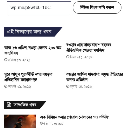
নিউজ লিংক কপি করুন
এই বিভাগের অন্য খবর
বগুড়ার প্রায় সাড়ে চার’শ বছরের
আজ ১৩ এপ্রিল, বগুড়া জেলার ২০০ তম
ঐতিহাসিক খেরুয়া মসজিদ
জন্মদিবস
ডিসেম্বর ১, ২০১৯
এপ্রিল ১৩, ২০২১
ঘুরে আসুন পুরাকীর্তি নগর বগুড়ার
বগুড়ার জামিল মাদরাসা: সমৃদ্ধ ঐতিহ্যের
ঐতিহাসিক মহাস্থানগড়!
অনন্য প্রতিষ্ঠান
আগস্ট ২৯, ২০১৯
জুলাই ২৪, ২০১৯
সাম্প্রতিক খবর
এক বিলিয়ন ডলার পেরোল নোলানের ‘দ্য ওডিসি’
৫ minutes ago