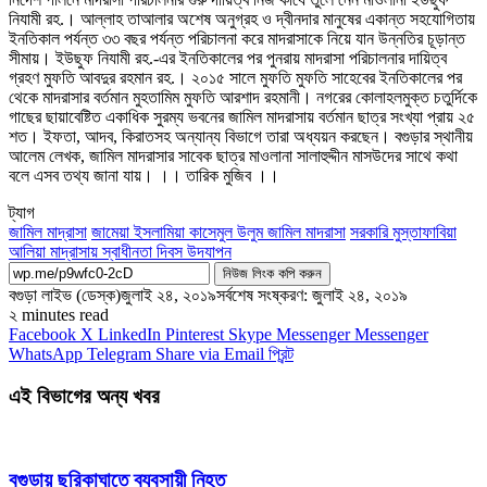
নিযামী রহ.। আল্লাহ তাআলার অশেষ অনুগ্রহ ও দ্বীনদার মানুষের একান্ত সহযোগিতায়
ইনতিকাল পর্যন্ত ৩৩ বছর পর্যন্ত পরিচালনা করে মাদরাসাকে নিয়ে যান উন্নতির চূড়ান্ত
সীমায়। ইউছুফ নিযামী রহ.-এর ইনতিকালের পর পুনরায় মাদরাসা পরিচালনার দায়িত্ব
গ্রহণ মুফতি আবদুর রহমান রহ.। ২০১৫ সালে মুফতি মুফতি সাহেবের ইনতিকালের পর
থেকে মাদরাসার বর্তমান মুহতামিম মুফতি আরশাদ রহমানী। নগরের কোলাহলমুক্ত চতুর্দিকে
গাছের ছায়াবেষ্টিত একাধিক সুরম্য ভবনের জামিল মাদরাসায় বর্তমান ছাত্র সংখ্যা প্রায় ২৫
শত। ইফতা, আদব, কিরাতসহ অন্যান্য বিভাগে তারা অধ্যয়ন করছেন। বগুড়ার স্থানীয়
আলেম লেখক, জামিল মাদরাসার সাবেক ছাত্র মাওলানা সালাহুদ্দীন মাসউদের সাথে কথা
বলে এসব তথ্য জানা যায়। ।। তারিক মুজিব ।।
ট্যাগ
জামিল মাদ্রাসা
জামেয়া ইসলামিয়া কাসেমুল উলুম জামিল মাদরাসা
সরকারি মুস্তাফাবিয়া
আলিয়া মাদ্রাসায় স্বাধীনতা দিবস উদযাপন
নিউজ লিংক কপি করুন
বগুড়া লাইভ (ডেস্ক)
জুলাই ২৪, ২০১৯
সর্বশেষ সংষ্করণ: জুলাই ২৪, ২০১৯
২ minutes read
Facebook
X
LinkedIn
Pinterest
Skype
Messenger
Messenger
WhatsApp
Telegram
Share via Email
প্রিন্ট
এই বিভাগের অন্য খবর
বগুড়ায় ছুরিকাঘাতে ব্যবসায়ী নিহত