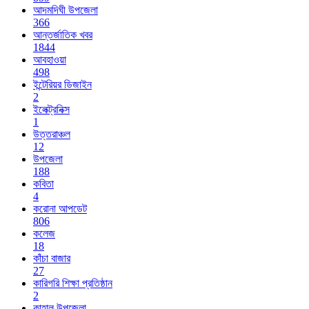
আদমদিঘী উপজেলা
366
আন্তর্জাতিক খবর
1844
আবহাওয়া
498
ইন্টেরিয়র ডিজাইন
2
ইলেক্ট্রনিক্স
1
উত্তরাঞ্চল
12
উপজেলা
188
কবিতা
4
করোনা আপডেট
806
কলেজ
18
কাঁচা বাজার
27
কারিগরি শিক্ষা প্রতিষ্ঠান
2
কাহালু উপজেলা