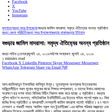
Facebook
X
YouTube
Instagram
মূলপাতা
/
বগুড়া সদর উপজেলা
/
বগুড়ার জামিল মাদরাসা: সমৃদ্ধ ঐতিহ্যের অনন্য প্রতিষ্ঠান
বগুড়া জেলা পরিচিতি
বগুড়া সদর উপজেলা
বগুড়ায় থাকা
বগুড়ার ইতিহাস
বগুড়ার জামিল মাদরাসা: সমৃদ্ধ ঐতিহ্যের অনন্য প্রতিষ্ঠান
বগুড়া লাইভ (ডেস্ক)
জুলাই ২৪, ২০১৯
সর্বশেষ সংষ্করণ: জুলাই ২৪, ২০১৯
২ minutes read
Facebook
X
LinkedIn
Pinterest
Skype
Messenger
Messenger
WhatsApp
Telegram
Share via Email
প্রিন্ট
আল-জামিআতুল ইসলামিয়া কাসিমুল উলূম। তুলনামূলক অনগ্রসর উত্তরবঙ্গের
দারিদ্র্যপীড়িত সরল সুবোধ মানুষের মাঝে শিক্ষার সম্প্রসারণ, ও তাদের ঈমান-আমালের
সংরক্ষণে ছয় দশক যাবত বিনিময় বিহীন নিরলস কাজ করে যাচ্ছে এ প্রতিষ্ঠান। বগুড়ার
পুলিশ লাইন’স সংলগ্ন, পলিটেকনিক ইনস্টিটিউট-এর উত্তর পশ্চিম পার্শ্বে প্রায় ৪০ বিঘা
জমির উপর প্রতিষ্ঠিত এ মাদরাসাটি দেশব্যাপী জামিল মাদরাসা নামেই পরিচিত। ৪৭ সালে
দেশভাগ ও পরবর্তী সময়ে ‘জামিল গ্রুপ অব ইন্ডাস্ট্রিজ’-এর মালিক পরিবার সম্ভ্রান্ত এবং
দ্বীনদার হিসেবে দেশব্যাপী পরিচিত ছিল। মালিক আবদুল গফুরের পাঁচ ছেলের বড়জন