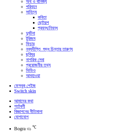
অর্থ ও বানিজ্য
পরিবহন
সাহিত্য
কবিতা
ছোটগল্প
প্রবন্ধ/নিবন্ধ
দুর্ঘটনা
টুরিজম
ফিচার
নব্যদীপ্তি_শুদ্ধ চিন্তায় তারুণ্য
ছবিঘর
নাগরিক সেবা
প্রয়োজনীয় তথ্য
ভিডিও
আবহাওয়া
ফেসবুক পেইজ
Switch skin
আমাদের কথা
শর্তাবলী
বিজ্ঞাপনের নীতিমালা
যোগাযোগ
℃
Bogra
৩১