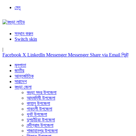
মেনু
সন্ধান করুন
Switch skin
|
Facebook
X
LinkedIn
Messenger
Messenger
Share via Email
প্রিন্ট
মূলপাতা
জাতীয়
আন্তর্জাতিক
সারাদেশ
বগুড়া জেলা
বগুড়া সদর উপজেলা
আদমদিঘী উপজেলা
কাহালু উপজেলা
গাবতলী উপজেলা
ধুনট উপজেলা
দুপচাঁচিয়া উপজেলা
নন্দীগ্রাম উপজেলা
শাজাহানপুর উপজেলা