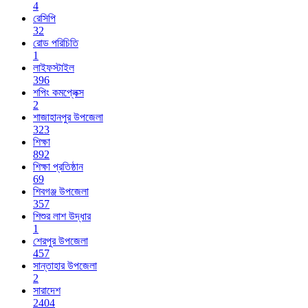
4
রেসিপি
32
রোড পরিচিতি
1
লাইফস্টাইল
396
শপিং কমপ্লেক্স
2
শাজাহানপুর উপজেলা
323
শিক্ষা
892
শিক্ষা প্রতিষ্ঠান
69
শিবগঞ্জ উপজেলা
357
শিশুর লাশ উদ্ধার
1
শেরপুর উপজেলা
457
সান্তাহার উপজেলা
2
সারাদেশ
2404