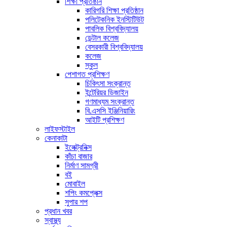
শিক্ষা প্রতিষ্ঠান
কারিগরি শিক্ষা প্রতিষ্ঠান
পলিটেকনিক ইনস্টিটিউট
পাবলিক বিশ্ববিদ্যালয়
ডেন্টাল কলেজ
বেসরকারী বিশ্ববিদ্যালয়
কলেজ
স্কুল
পেশাগত প্রশিক্ষণ
চিকিৎসা সংক্রান্ত
ইন্টেরিয়র ডিজাইন
গণমাধ্যম সংক্রান্ত
বি.এসসি ইঞ্জিনিয়ারিং
আইটি প্রশিক্ষণ
লাইফস্টাইল
কেনাকাটা
ইলেক্ট্রনিক্স
কাঁচা বাজার
নির্মাণ সামগ্রী
বই
মোবাইল
শপিং কমপ্লেক্স
সুপার শপ
প্রধান খবর
স্বাস্থ্য