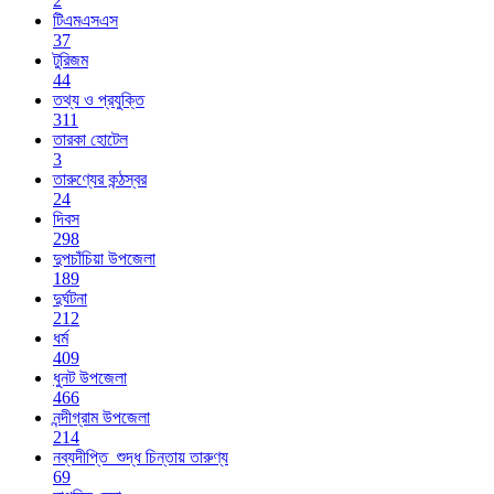
2
টিএমএসএস
37
টুরিজম
44
তথ্য ও প্রযুক্তি
311
তারকা হোটেল
3
তারুণ্যের কন্ঠস্বর
24
দিবস
298
দুপচাঁচিয়া উপজেলা
189
দুর্ঘটনা
212
ধর্ম
409
ধুনট উপজেলা
466
নন্দীগ্রাম উপজেলা
214
নব্যদীপ্তি_শুদ্ধ চিন্তায় তারুণ্য
69