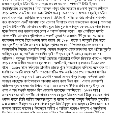
মাওলানা সুহাইল উদ্দীন ছিলেন দেওবন্দ ফারেগ আলেম। পাশাপাশি তিনি ছিলেন
ইন্ডাস্ট্রিজের চেয়ারম্যান। পিতা আবদুল গাফুর তাঁর বড়ছেলে মাওলানা সুহাইল উদ্দীনকে
বগুড়া অঞ্চলে একটি মাদরাসা করার নির্দেশ দেন। ১৯৫৭ সাল। মাওলানা সুহাইল উদ্দীন
কোনো এক কারণে চট্টগ্রাম সফর করেন। হাটহাজারী, পটিয়া ও জিরি মাদরাসা পরিদর্শন
করে বগুড়াতেও একটি মাদরাসা গড়ে তোলার সিদ্ধান্ত তখন পাকাপোক্ত করেন। মাওলানা
সুহাইল উদ্দীন পটিয়া মাদরাসার তদানীং মুহতামিম মুফতি আযিযুল হক রহ.-এর কাছে নিজের
মনের ইচ্ছার কথা প্রকাশ করে দোয়া ও পরামর্শ কামনা করেন। যার প্রেক্ষিতে মুফতি
সাহেব পটিয়া মাদরাসার পৃষ্টপোষক ও পরবর্তী মুহতামিম মাওলানা ইউনুছ রহ. সহ আরো
কয়েকজন উস্তায নিয়ে বগুড়ায় সফর করেন এবং ১৯৬০ সালের ৪ জানুয়ারি নিজ হাতে
কাসেমুল উলূম জামিল মাদরাসার ভিত্তি স্থাপন করেন। শিক্ষাকার্যক্রমসহ মাদরাসার
অভ্যন্তরীন বিষয়ের নেগরানির জন্য একজন উপযুক্ত লোক তলব করা হলে পটিয়ার মুফতি
আযিযুল হক্ব রহ. জামিয়ার তৎকালীন প্রবীণ উস্তায মুফতি আবদুর রহমান রহ. কে
পাঠালেন। বসুন্ধরা ইসলামিক রিসার্চ সেন্টারের প্রতিষ্ঠাতা ফকীহুল মিল্লাত খ্যাত এ আলেম
বগুড়ায় এসে জামিল মাদরাসার হাল ধরেন। অল্পদিনেই মাদরাসা ক্রমধারায় উন্নত হতে
থাকে। ১৯৬৭ সালে সর্বপ্রথম তাকমীল জামাত খুলে নিয়মতান্ত্রিক হাদীসের দরস শুরু হয়।
স্বাধীনতা পরবর্তী সময়ে জামিল গ্রুপের মালিক পক্ষ করাচি চলে গেলে মাদরাসা সাময়িক
সঙ্কটের মধ্যে পড়ে যায়। তবে তৎকালীন বগুড়া জেলার খাদ্য নিয়ন্ত্রণ কর্মকর্তা জনাব
আবদুল কাইয়ূমের কর্মতৎপরতায় মাদরাসা আবার প্রাণ ফিরে পায়। এসময় দেশব্যাপী
দুর্ভিক্ষের প্রভাব মাদরাসার উপরও পড়ে। তবে মাদরাসা টিকিয়ে রাখার জন্য উস্তাযরা
খাদ্য ও অর্থ সঙ্কট সত্ত্বেও বিনা বেতনেই ছাত্রদের পড়াচ্ছিলেন। ১৯৭৭ সাল।
মাদরাসার চরম দুর্দিনে পটিয়া মাদরাসার সেসময়ের মুহতামিম মাওলানা ইউনুছ রহ.-এর সাথে
পরামর্শ করলে তিনি জামিল মাদরাসার সুযোগ্য ছাত্র মাওলানা ইউছুফ নিযামীকে মুহতামিম
এবং মাওলানা ইয়াকুব সাহেবকে নায়েবে মুহতামিম নিযুক্ত করে আল্লাহর উপর ভরসা করে
মাদরাসা চালাতে বললেন। নিতান্তই অনীহা ও অনিচ্ছা সত্ত্বেও উস্তায ও মুরুব্বীদের
নির্দেশ পালনে মাদরাসা পরিচালনার গুরু দায়িত্ব নিজ কাঁধে তুলে নেন মাওলানা ইউছুফ