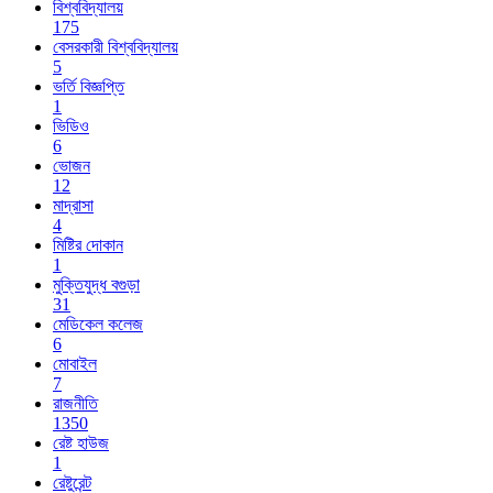
বিশ্ববিদ্যালয়
175
বেসরকারী বিশ্ববিদ্যালয়
5
ভর্তি বিজ্ঞপ্তি
1
ভিডিও
6
ভোজন
12
মাদ্রাসা
4
মিষ্টির দোকান
1
মুক্তিযুদ্ধ বগুড়া
31
মেডিকেল কলেজ
6
মোবাইল
7
রাজনীতি
1350
রেষ্ট হাউজ
1
রেষ্টুরেন্ট