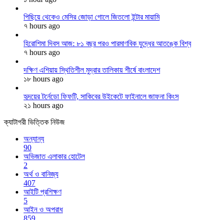
পিছিয়ে থেকেও মেসির জোড়া গোলে জিতলো ইন্টার মায়ামি
৭ hours ago
হিরোশিমা দিবস আজ: ৮১ বছর পরও পারমাণবিক যুদ্ধের আতঙ্কে বিশ্ব
৭ hours ago
দক্ষিণ এশিয়ায় স্থিতিশীল মুদ্রার তালিকায় শীর্ষে বাংলাদেশ
১৮ hours ago
হৃদয়ের টর্নেডো ফিফটি, সাকিবের উইকেটে ফাইনালে জাফনা কিংস
২১ hours ago
ক্যাটাগরী ভিত্তিক নিউজ
অন্যান্য
90
অভিজাত এলাকার হোটেল
2
অর্থ ও বানিজ্য
407
আইটি প্রশিক্ষণ
5
আইন ও অপরাধ
859