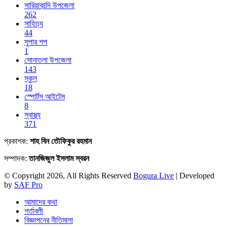
সারিয়াকান্দি উপজেলা
262
সাহিত্য
44
সুপার শপ
1
সোনাতলা উপজেলা
143
স্কুল
18
স্পোর্টস আইটেম
8
স্বাস্থ্য
371
প্রকাশক:
শাহ বিন তৌফিকুর রহমান
সম্পাদক:
তানজিজুল ইসলাম স্বরন
© Copyright 2026, All Rights Reserved
Bogura Live
| Developed
by
SAF Pro
আমাদের কথা
শর্তাবলী
বিজ্ঞাপনের নীতিমালা