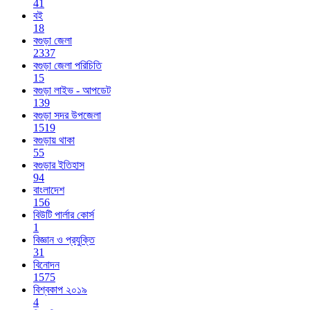
41
বই
18
বগুড়া জেলা
2337
বগুড়া জেলা পরিচিতি
15
বগুড়া লাইভ - আপডেট
139
বগুড়া সদর উপজেলা
1519
বগুড়ায় থাকা
55
বগুড়ার ইতিহাস
94
বাংলাদেশ
156
বিউটি পার্লার কোর্স
1
বিজ্ঞান ও প্রযুক্তি
31
বিনোদন
1575
বিশ্বকাপ ২০১৯
4