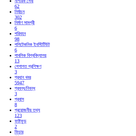
নাগরিক সেবা
62
নির্বাচন
302
নির্মাণ সামগ্রী
6
পরিবহন
98
পলিটেকনিক ইনস্টিটিউট
6
পাবলিক বিশ্ববিদ্যালয়
13
পেশাগত প্রশিক্ষণ
3
প্রধান খবর
5947
প্রবন্ধ/নিবন্ধ
3
প্রবাস
8
প্রয়োজনীয় তথ্য
123
ফাষ্টফুড
2
ফিচার