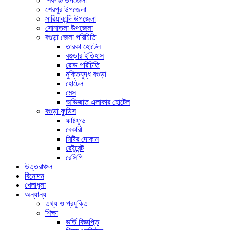
শিবগঞ্জ উপজেলা
শেরপুর উপজেলা
সারিয়াকান্দি উপজেলা
সোনাতলা উপজেলা
বগুড়া জেলা পরিচিতি
তারকা হোটেল
বগুড়ার ইতিহাস
রোড পরিচিতি
মুক্তিযুদ্ধ বগুড়া
হোটেল
মেস
অভিজাত এলাকার হোটেল
বগুড়া ফুডিস
ফাষ্টফুড
বেকারী
মিষ্টির দোকান
রেষ্টুরেন্ট
রেসিপি
উত্তরাঞ্চল
বিনোদন
খেলাধুলা
অন্যান্য
তথ্য ও প্রযুক্তি
শিক্ষা
ভর্তি বিজ্ঞপ্তি