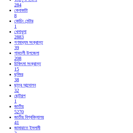
284
কেনাকাটা
8
কোচিং সেন্টার
1
খেলাধুলা
2883
গণমাধ্যম সংক্রান্ত
39
গাবতলী উপজেলা
208
চিকিৎসা সংক্রান্ত
15
ছবিঘর
38
ছাত্র আন্দোলন
32
ছোটগল্প
1
জাতীয়
5270
জাতীয় বিশ্ববিদ্যালয়
41
জামায়াতে ইসলামী