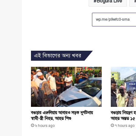
Bogura Live
এই বিভাগের অন্য খবর
বগুড়ার এরুলিয়ায় আবারও সড়ক দুর্ঘটনায়
বগুড়ায় নিয়ন্ত্রণ
স্বামী-স্ত্রী নিহত, আহত শিশু
আহত অন্তত ১৫
৬ hours ago
৭ hours ago