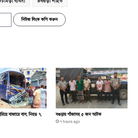
চামড়া ব্যবসা
বগুড়া লাইভ
নিউজ লিংক কপি করুন
 হারিয়ে বাজারে বাস, নিহত ৭,
বগুড়ায় গাঁজাসহ ৫ জন আটক
৭ hours ago