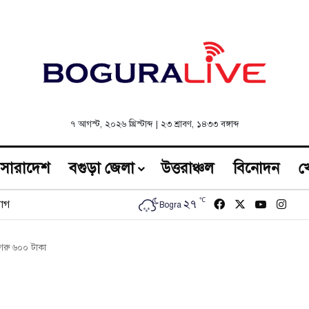
৭ আগস্ট, ২০২৬ খ্রিস্টাব্দ
|
২৩ শ্রাবণ, ১৪৩৩ বঙ্গাব্দ
সারাদেশ
বগুড়া জেলা
উত্তরাঞ্চল
বিনোদন
খ
℃
Facebook
X
YouTub
Inst
২৭
োগ
Bogra
গরু ৬০০ টাকা