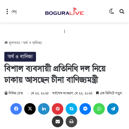
Switch 
সন
মেনু
|
মূলপাতা
/
অর্থ ও বানিজ্য
অর্থ ও বানিজ্য
বিশাল ব্যবসায়ী প্রতিনিধি দল নি‌য়ে
ঢাকায় আসছেন চীনা বাণিজ্যমন্ত্রী
নিউজ ডেস্ক
মে ২২, ২০২৫
সর্বশেষ সংষ্করণ: মে ২২, ২০২৫
এক মিনিটে পড়ুন
Facebook
X
LinkedIn
Pinterest
Skype
Messenger
WhatsApp
Teleg
Share via Email
প্রিন্ট