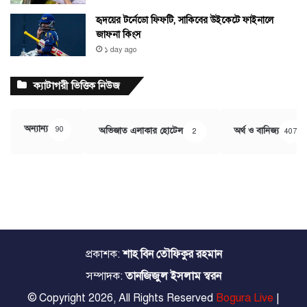
হৃদয়ের টর্নেডো ফিফটি, সাকিবের উইকেটে ফাইনালে
জাফনা কিংস
১ day ago
ক্যাটাগরী ভিত্তিক নিউজ
অন্যান্য
90
অভিজাত এলাকার হোটেল
অর্থ ও বানিজ্য
2
407
প্রকাশক:
শাহ বিন তৌফিকুর রহমান
সম্পাদক:
তানজিজুল ইসলাম স্বরন
© Copyright 2026, All Rights Reserved
Bogura Live
|