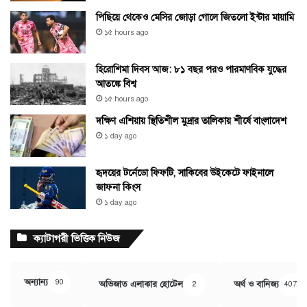
পিছিয়ে থেকেও মেসির জোড়া গোলে জিতলো ইন্টার মায়ামি
১৫ hours ago
হিরোশিমা দিবস আজ: ৮১ বছর পরও পারমাণবিক যুদ্ধের
আতঙ্কে বিশ্ব
১৫ hours ago
দক্ষিণ এশিয়ায় স্থিতিশীল মুদ্রার তালিকায় শীর্ষে বাংলাদেশ
১ day ago
হৃদয়ের টর্নেডো ফিফটি, সাকিবের উইকেটে ফাইনালে
জাফনা কিংস
১ day ago
ক্যাটাগরী ভিত্তিক নিউজ
অন্যান্য
90
অভিজাত এলাকার হোটেল
অর্থ ও বানিজ্য
2
407