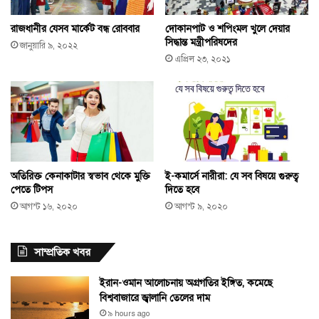
রাজধানীর যেসব মার্কেট বন্ধ রোববার
দোকানপাট ও শপিংমল খুলে দেয়ার
সিদ্ধান্ত মন্ত্রীপরিষদের
জানুয়ারি ৯, ২০২২
এপ্রিল ২৩, ২০২১
অতিরিক্ত কেনাকাটার স্বভাব থেকে মুক্তি
ই-কমার্সে নারীরা: যে সব বিষয়ে গুরুত্ব
পেতে টিপস
দিতে হবে
আগস্ট ১৬, ২০২০
আগস্ট ৯, ২০২০
সাম্প্রতিক খবর
ইরান-ওমান আলোচনায় অগ্রগতির ইঙ্গিত, কমেছে
বিশ্ববাজারে জ্বালানি তেলের দাম
৯ hours ago