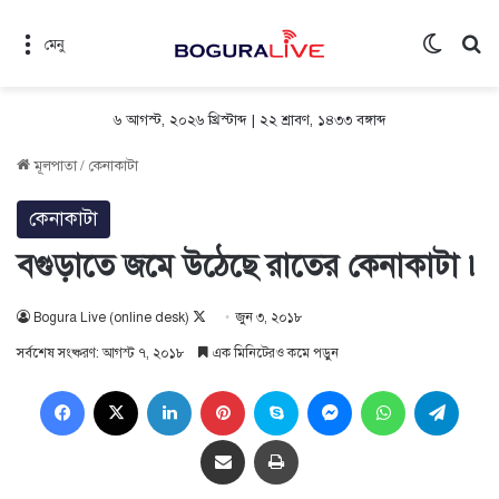
Switch 
সন
মেনু
৬ আগস্ট, ২০২৬ খ্রিস্টাব্দ
|
২২ শ্রাবণ, ১৪৩৩ বঙ্গাব্দ
মূলপাতা
/
কেনাকাটা
কেনাকাটা
বগুড়াতে জমে উঠেছে রাতের কেনাকাটা ৷
Follow
Bogura Live (online desk)
জুন ৩, ২০১৮
on
সর্বশেষ সংষ্করণ: আগস্ট ৭, ২০১৮
এক মিনিটেরও কমে পড়ুন
X
Facebook
X
LinkedIn
Pinterest
Skype
Messenger
WhatsApp
Teleg
Share via Email
প্রিন্ট