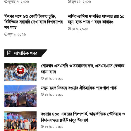
জুলাই ৭, ২০২৬
জুন ১৫, ২০২৬
ফিফার সঙ্গে ৬৩ কোটি টাকায় চুক্তি,
নাসির-তামিমা দম্পতির মামলার রায় ১০
বিটিভিতে সরাসরি দেখা যাবে বিশ্বকাপের
জুন, হতে পারে ৭ বছর কারাদণ্ড
সব ম্যাচ
মে ৬, ২০২৬
জুন ৯, ২০২৬
সাম্প্রতিক খবর
সোমবার এসএসসি ও সমমানের ফল, এসএমএসে যেভাবে
জানা যাবে
১৪ hours ago
নতুন রূপে ফিরছে বগুড়ার ঐতিহাসিক শাকপালা পার্ক
১৬ hours ago
বগুড়ায় ৪০০ একরের শিল্পপার্ক, আন্তর্জাতিক স্টেডিয়াম ও
বিমানবন্দরে ফ্লাইট চালুর উদ্যোগ
১৭ hours ago