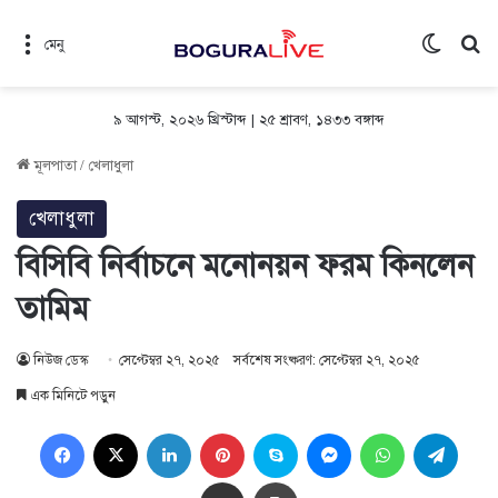
Switch 
সন
মেনু
৯ আগস্ট, ২০২৬ খ্রিস্টাব্দ
|
২৫ শ্রাবণ, ১৪৩৩ বঙ্গাব্দ
মূলপাতা
/
খেলাধুলা
খেলাধুলা
বিসিবি নির্বাচনে মনোনয়ন ফরম কিনলেন
তামিম
নিউজ ডেস্ক
সেপ্টেম্বর ২৭, ২০২৫
সর্বশেষ সংষ্করণ: সেপ্টেম্বর ২৭, ২০২৫
এক মিনিটে পড়ুন
Facebook
X
LinkedIn
Pinterest
Skype
Messenger
WhatsApp
Teleg
Share via Email
প্রিন্ট