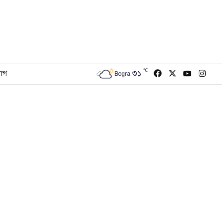
℃
Facebook
X
YouTub
Inst
৩১
োগ
Bogra