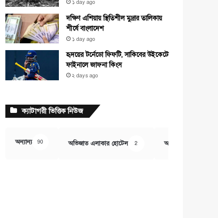
১ day ago
দক্ষিণ এশিয়ায় স্থিতিশীল মুদ্রার তালিকায়
শীর্ষে বাংলাদেশ
১ day ago
হৃদয়ের টর্নেডো ফিফটি, সাকিবের উইকেটে
ফাইনালে জাফনা কিংস
২ days ago
ক্যাটাগরী ভিত্তিক নিউজ
অন্যান্য
90
অভিজাত এলাকার হোটেল
অর্থ ও বানিজ্য
2
407