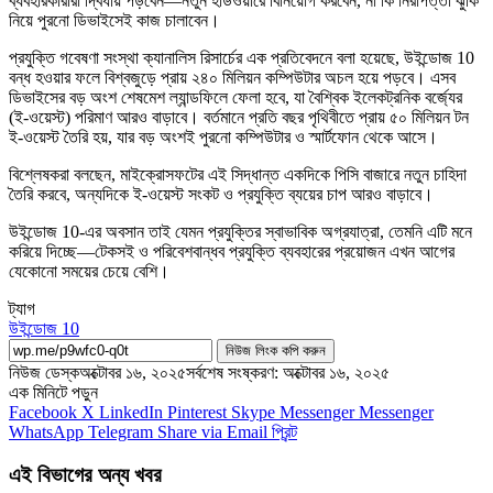
ব্যবহারকারীরা দ্বিধায় পড়বেন—নতুন হার্ডওয়ারে বিনিয়োগ করবেন, না কি নিরাপত্তা ঝুঁকি
নিয়ে পুরনো ডিভাইসেই কাজ চালাবেন।
প্রযুক্তি গবেষণা সংস্থা ক্যানালিস রিসার্চের এক প্রতিবেদনে বলা হয়েছে, উইন্ডোজ 10
বন্ধ হওয়ার ফলে বিশ্বজুড়ে প্রায় ২৪০ মিলিয়ন কম্পিউটার অচল হয়ে পড়বে। এসব
ডিভাইসের বড় অংশ শেষমেশ ল্যান্ডফিলে ফেলা হবে, যা বৈশ্বিক ইলেকট্রনিক বর্জ্যের
(ই-ওয়েস্ট) পরিমাণ আরও বাড়াবে। বর্তমানে প্রতি বছর পৃথিবীতে প্রায় ৫০ মিলিয়ন টন
ই-ওয়েস্ট তৈরি হয়, যার বড় অংশই পুরনো কম্পিউটার ও স্মার্টফোন থেকে আসে।
বিশ্লেষকরা বলছেন, মাইক্রোসফটের এই সিদ্ধান্ত একদিকে পিসি বাজারে নতুন চাহিদা
তৈরি করবে, অন্যদিকে ই-ওয়েস্ট সংকট ও প্রযুক্তি ব্যয়ের চাপ আরও বাড়াবে।
উইন্ডোজ 10-এর অবসান তাই যেমন প্রযুক্তির স্বাভাবিক অগ্রযাত্রা, তেমনি এটি মনে
করিয়ে দিচ্ছে—টেকসই ও পরিবেশবান্ধব প্রযুক্তি ব্যবহারের প্রয়োজন এখন আগের
যেকোনো সময়ের চেয়ে বেশি।
ট্যাগ
উইন্ডোজ 10
নিউজ লিংক কপি করুন
নিউজ ডেস্ক
অক্টোবর ১৬, ২০২৫
সর্বশেষ সংষ্করণ: অক্টোবর ১৬, ২০২৫
এক মিনিটে পড়ুন
Facebook
X
LinkedIn
Pinterest
Skype
Messenger
Messenger
WhatsApp
Telegram
Share via Email
প্রিন্ট
এই বিভাগের অন্য খবর