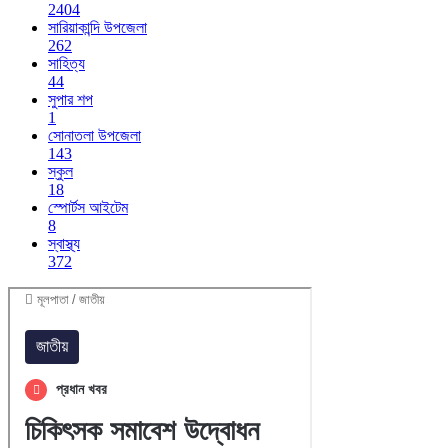
2404
সারিয়াকান্দি উপজেলা
262
সাহিত্য
44
সুপার শপ
1
সোনাতলা উপজেলা
143
স্কুল
18
স্পোর্টস আইটেম
8
স্বাস্থ্য
372