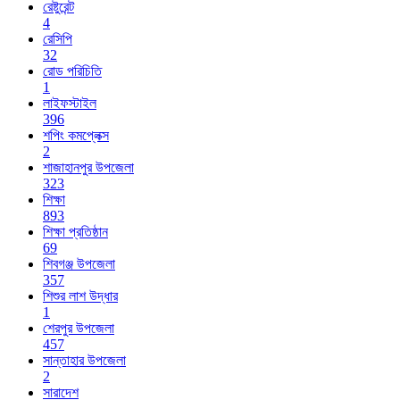
রেষ্টুরেন্ট
4
রেসিপি
32
রোড পরিচিতি
1
লাইফস্টাইল
396
শপিং কমপ্লেক্স
2
শাজাহানপুর উপজেলা
323
শিক্ষা
893
শিক্ষা প্রতিষ্ঠান
69
শিবগঞ্জ উপজেলা
357
শিশুর লাশ উদ্ধার
1
শেরপুর উপজেলা
457
সান্তাহার উপজেলা
2
সারাদেশ