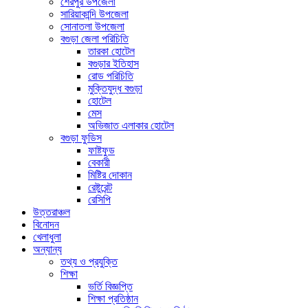
শেরপুর উপজেলা
সারিয়াকান্দি উপজেলা
সোনাতলা উপজেলা
বগুড়া জেলা পরিচিতি
তারকা হোটেল
বগুড়ার ইতিহাস
রোড পরিচিতি
মুক্তিযুদ্ধ বগুড়া
হোটেল
মেস
অভিজাত এলাকার হোটেল
বগুড়া ফুডিস
ফাষ্টফুড
বেকারী
মিষ্টির দোকান
রেষ্টুরেন্ট
রেসিপি
উত্তরাঞ্চল
বিনোদন
খেলাধুলা
অন্যান্য
তথ্য ও প্রযুক্তি
শিক্ষা
ভর্তি বিজ্ঞপ্তি
শিক্ষা প্রতিষ্ঠান