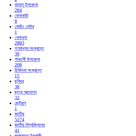
কাহালু উপজেলা
284
কেনাকাটা
8
কোচিং সেন্টার
1
খেলাধুলা
2883
গণমাধ্যম সংক্রান্ত
39
গাবতলী উপজেলা
208
চিকিৎসা সংক্রান্ত
15
ছবিঘর
38
ছাত্র আন্দোলন
32
ছোটগল্প
1
জাতীয়
5274
জাতীয় বিশ্ববিদ্যালয়
41
জামায়াতে ইসলামী