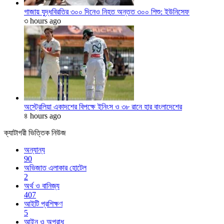
গাজায় যুদ্ধবিরতির ৩০০ দিনেও নিহত অন্তত ৩০০ শিশু: ইউনিসেফ
৩ hours ago
অস্ট্রেলিয়া একাদশের বিপক্ষে ইনিংস ও ৩৮ রানে হার বাংলাদেশের
৪ hours ago
ক্যাটাগরী ভিত্তিক নিউজ
অন্যান্য
90
অভিজাত এলাকার হোটেল
2
অর্থ ও বানিজ্য
407
আইটি প্রশিক্ষণ
5
আইন ও অপরাধ