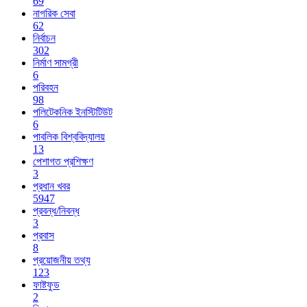
69
নাগরিক সেবা
62
নির্বাচন
302
নির্মাণ সামগ্রী
6
পরিবহন
98
পলিটেকনিক ইনস্টিটিউট
6
পাবলিক বিশ্ববিদ্যালয়
13
পেশাগত প্রশিক্ষণ
3
প্রধান খবর
5947
প্রবন্ধ/নিবন্ধ
3
প্রবাস
8
প্রয়োজনীয় তথ্য
123
ফাষ্টফুড
2