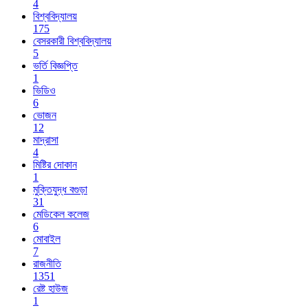
4
বিশ্ববিদ্যালয়
175
বেসরকারী বিশ্ববিদ্যালয়
5
ভর্তি বিজ্ঞপ্তি
1
ভিডিও
6
ভোজন
12
মাদ্রাসা
4
মিষ্টির দোকান
1
মুক্তিযুদ্ধ বগুড়া
31
মেডিকেল কলেজ
6
মোবাইল
7
রাজনীতি
1351
রেষ্ট হাউজ
1