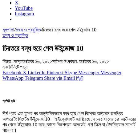
X
YouTube
Instagram
মূলপাতা
/
তথ্য ও প্রযুক্তি
/
চিরতরে বন্ধ হয়ে গেল উইন্ডোজ 10
তথ্য ও প্রযুক্তি
চিরতরে বন্ধ হয়ে গেল উইন্ডোজ 10
নিউজ ডেস্ক
অক্টোবর ১৬, ২০২৫
সর্বশেষ সংষ্করণ: অক্টোবর ১৬, ২০২৫
এক মিনিটে পড়ুন
Facebook
X
LinkedIn
Pinterest
Skype
Messenger
Messenger
WhatsApp
Telegram
Share via Email
প্রিন্ট
প্রতীকী ছবি
দীর্ঘ প্রায় এক যুগের পর আনুষ্ঠানিকভাবে বন্ধ হয়ে গেল বিশ্বের অন্যতম জনপ্রিয়
অপারেটিং সিস্টেম উইন্ডোজ 10। মাইক্রোসফট জানিয়েছে, ২০২৫ সালের ১৪ অক্টোবরের
পর থেকে উইন্ডোজ 10 আর কোনো নিরাপত্তা আপডেট, বাগ ফিক্স বা টেকনিক্যাল সাপোর্ট
পাবে না।