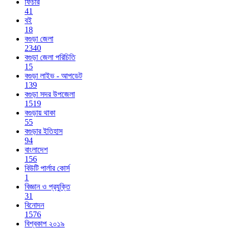
ফিচার
41
বই
18
বগুড়া জেলা
2340
বগুড়া জেলা পরিচিতি
15
বগুড়া লাইভ - আপডেট
139
বগুড়া সদর উপজেলা
1519
বগুড়ায় থাকা
55
বগুড়ার ইতিহাস
94
বাংলাদেশ
156
বিউটি পার্লার কোর্স
1
বিজ্ঞান ও প্রযুক্তি
31
বিনোদন
1576
বিশ্বকাপ ২০১৯