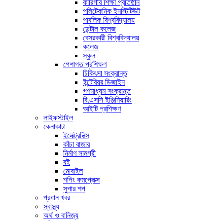
কারিগরি শিক্ষা প্রতিষ্ঠান
পলিটেকনিক ইনস্টিটিউট
পাবলিক বিশ্ববিদ্যালয়
ডেন্টাল কলেজ
বেসরকারী বিশ্ববিদ্যালয়
কলেজ
স্কুল
পেশাগত প্রশিক্ষণ
চিকিৎসা সংক্রান্ত
ইন্টেরিয়র ডিজাইন
গণমাধ্যম সংক্রান্ত
বি.এসসি ইঞ্জিনিয়ারিং
আইটি প্রশিক্ষণ
লাইফস্টাইল
কেনাকাটা
ইলেক্ট্রনিক্স
কাঁচা বাজার
নির্মাণ সামগ্রী
বই
মোবাইল
শপিং কমপ্লেক্স
সুপার শপ
প্রধান খবর
স্বাস্থ্য
অর্থ ও বানিজ্য