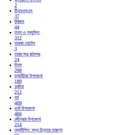
2
টিএমএসএস
37
টুরিজম
44
তথ্য ও প্রযুক্তি
312
তারকা হোটেল
3
তারুণ্যের কন্ঠস্বর
24
দিবস
298
দুপচাঁচিয়া উপজেলা
189
দুর্ঘটনা
212
ধর্ম
409
ধুনট উপজেলা
466
নন্দীগ্রাম উপজেলা
214
নব্যদীপ্তি_শুদ্ধ চিন্তায় তারুণ্য