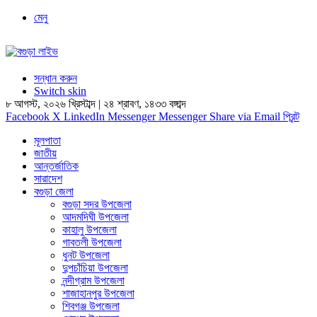
মেনু
সন্ধান করুন
Switch skin
৮ আগস্ট, ২০২৬ খ্রিস্টাব্দ
|
২৪ শ্রাবণ, ১৪৩৩ বঙ্গাব্দ
Facebook
X
LinkedIn
Messenger
Messenger
Share via Email
প্রিন্ট
মূলপাতা
জাতীয়
আন্তর্জাতিক
সারাদেশ
বগুড়া জেলা
বগুড়া সদর উপজেলা
আদমদিঘী উপজেলা
কাহালু উপজেলা
গাবতলী উপজেলা
ধুনট উপজেলা
দুপচাঁচিয়া উপজেলা
নন্দীগ্রাম উপজেলা
শাজাহানপুর উপজেলা
শিবগঞ্জ উপজেলা