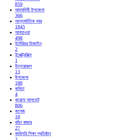
859
আদমদিঘী উপজেলা
366
আন্তর্জাতিক খবর
1845
আবহাওয়া
498
ইন্টেরিয়র ডিজাইন
2
ইলেক্ট্রনিক্স
1
উত্তরাঞ্চল
13
উপজেলা
188
কবিতা
4
করোনা আপডেট
806
কলেজ
18
কাঁচা বাজার
27
কারিগরি শিক্ষা প্রতিষ্ঠান
2