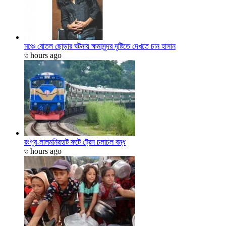
মঞ্চে বোতল ছোড়ার ঘটনায় ক্ষমাসুন্দর দৃষ্টিতে দেখতে চান হাসান
৩ hours ago
রংপুর-লালমনিরহাট রুটে ট্রেন চলাচল বন্ধ
৩ hours ago