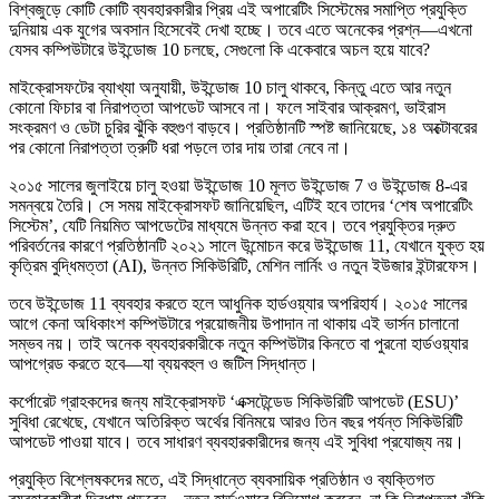
বিশ্বজুড়ে কোটি কোটি ব্যবহারকারীর প্রিয় এই অপারেটিং সিস্টেমের সমাপ্তি প্রযুক্তি
দুনিয়ায় এক যুগের অবসান হিসেবেই দেখা হচ্ছে। তবে এতে অনেকের প্রশ্ন—এখনো
যেসব কম্পিউটারে উইন্ডোজ 10 চলছে, সেগুলো কি একেবারে অচল হয়ে যাবে?
মাইক্রোসফটের ব্যাখ্যা অনুযায়ী, উইন্ডোজ 10 চালু থাকবে, কিন্তু এতে আর নতুন
কোনো ফিচার বা নিরাপত্তা আপডেট আসবে না। ফলে সাইবার আক্রমণ, ভাইরাস
সংক্রমণ ও ডেটা চুরির ঝুঁকি বহুগুণ বাড়বে। প্রতিষ্ঠানটি স্পষ্ট জানিয়েছে, ১৪ অক্টোবরের
পর কোনো নিরাপত্তা ত্রুটি ধরা পড়লে তার দায় তারা নেবে না।
২০১৫ সালের জুলাইয়ে চালু হওয়া উইন্ডোজ 10 মূলত উইন্ডোজ 7 ও উইন্ডোজ 8-এর
সমন্বয়ে তৈরি। সে সময় মাইক্রোসফট জানিয়েছিল, এটিই হবে তাদের ‘শেষ অপারেটিং
সিস্টেম’, যেটি নিয়মিত আপডেটের মাধ্যমে উন্নত করা হবে। তবে প্রযুক্তির দ্রুত
পরিবর্তনের কারণে প্রতিষ্ঠানটি ২০২১ সালে উন্মোচন করে উইন্ডোজ 11, যেখানে যুক্ত হয়
কৃত্রিম বুদ্ধিমত্তা (AI), উন্নত সিকিউরিটি, মেশিন লার্নিং ও নতুন ইউজার ইন্টারফেস।
তবে উইন্ডোজ 11 ব্যবহার করতে হলে আধুনিক হার্ডওয়্যার অপরিহার্য। ২০১৫ সালের
আগে কেনা অধিকাংশ কম্পিউটারে প্রয়োজনীয় উপাদান না থাকায় এই ভার্সন চালানো
সম্ভব নয়। তাই অনেক ব্যবহারকারীকে নতুন কম্পিউটার কিনতে বা পুরনো হার্ডওয়্যার
আপগ্রেড করতে হবে—যা ব্যয়বহুল ও জটিল সিদ্ধান্ত।
কর্পোরেট গ্রাহকদের জন্য মাইক্রোসফট ‘এক্সটেন্ডেড সিকিউরিটি আপডেট (ESU)’
সুবিধা রেখেছে, যেখানে অতিরিক্ত অর্থের বিনিময়ে আরও তিন বছর পর্যন্ত সিকিউরিটি
আপডেট পাওয়া যাবে। তবে সাধারণ ব্যবহারকারীদের জন্য এই সুবিধা প্রযোজ্য নয়।
প্রযুক্তি বিশ্লেষকদের মতে, এই সিদ্ধান্তে ব্যবসায়িক প্রতিষ্ঠান ও ব্যক্তিগত