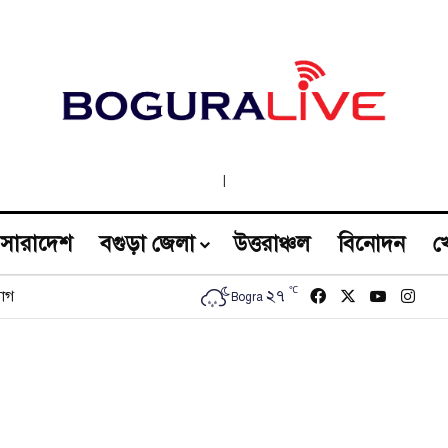
|
সারাদেশ
বগুড়া জেলা
উত্তরাঞ্চল
বিনোদন
খ
℃
Facebook
X
YouTub
Inst
২৭
োগ
Bogra