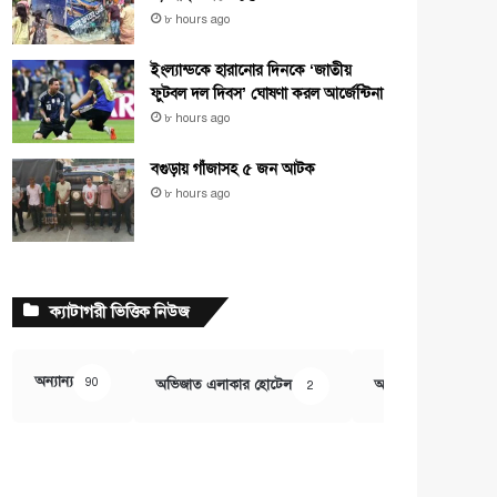
৮ hours ago
ইংল্যান্ডকে হারানোর দিনকে ‘জাতীয়
ফুটবল দল দিবস’ ঘোষণা করল আর্জেন্টিনা
৮ hours ago
বগুড়ায় গাঁজাসহ ৫ জন আটক
৮ hours ago
ক্যাটাগরী ভিত্তিক নিউজ
অন্যান্য
90
অভিজাত এলাকার হোটেল
অর্থ ও বানিজ্য
2
407