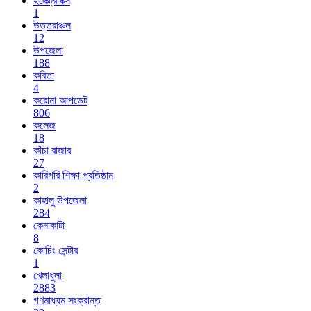
ইলেক্ট্রনিক্স
1
উত্তরাঞ্চল
12
উপজেলা
188
কবিতা
4
করোনা আপডেট
806
কলেজ
18
কাঁচা বাজার
27
কারিগরি শিক্ষা প্রতিষ্ঠান
2
কাহালু উপজেলা
284
কেনাকাটা
8
কোচিং সেন্টার
1
খেলাধুলা
2883
গণমাধ্যম সংক্রান্ত