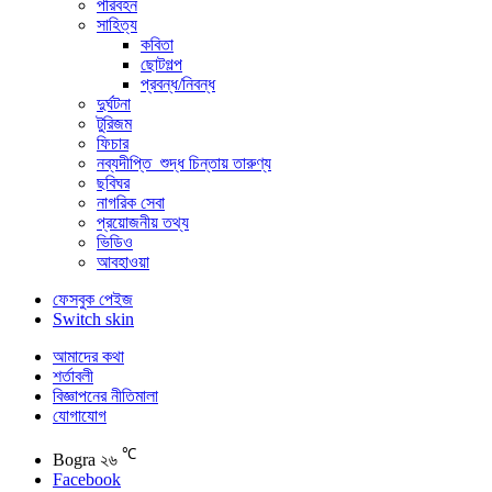
পরিবহন
সাহিত্য
কবিতা
ছোটগল্প
প্রবন্ধ/নিবন্ধ
দুর্ঘটনা
টুরিজম
ফিচার
নব্যদীপ্তি_শুদ্ধ চিন্তায় তারুণ্য
ছবিঘর
নাগরিক সেবা
প্রয়োজনীয় তথ্য
ভিডিও
আবহাওয়া
ফেসবুক পেইজ
Switch skin
আমাদের কথা
শর্তাবলী
বিজ্ঞাপনের নীতিমালা
যোগাযোগ
℃
Bogra
২৬
Facebook