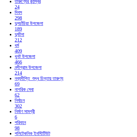
তারুণ্যের কন্ঠস্বর
24
দিবস
298
দুপচাঁচিয়া উপজেলা
189
দুর্ঘটনা
212
ধর্ম
409
ধুনট উপজেলা
466
নন্দীগ্রাম উপজেলা
214
নব্যদীপ্তি_শুদ্ধ চিন্তায় তারুণ্য
69
নাগরিক সেবা
62
নির্বাচন
302
নির্মাণ সামগ্রী
6
পরিবহন
98
পলিটেকনিক ইনস্টিটিউট