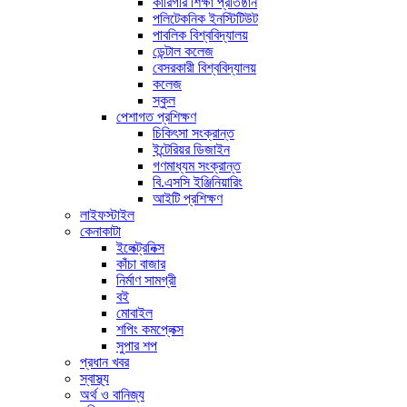
কারিগরি শিক্ষা প্রতিষ্ঠান
পলিটেকনিক ইনস্টিটিউট
পাবলিক বিশ্ববিদ্যালয়
ডেন্টাল কলেজ
বেসরকারী বিশ্ববিদ্যালয়
কলেজ
স্কুল
পেশাগত প্রশিক্ষণ
চিকিৎসা সংক্রান্ত
ইন্টেরিয়র ডিজাইন
গণমাধ্যম সংক্রান্ত
বি.এসসি ইঞ্জিনিয়ারিং
আইটি প্রশিক্ষণ
লাইফস্টাইল
কেনাকাটা
ইলেক্ট্রনিক্স
কাঁচা বাজার
নির্মাণ সামগ্রী
বই
মোবাইল
শপিং কমপ্লেক্স
সুপার শপ
প্রধান খবর
স্বাস্থ্য
অর্থ ও বানিজ্য