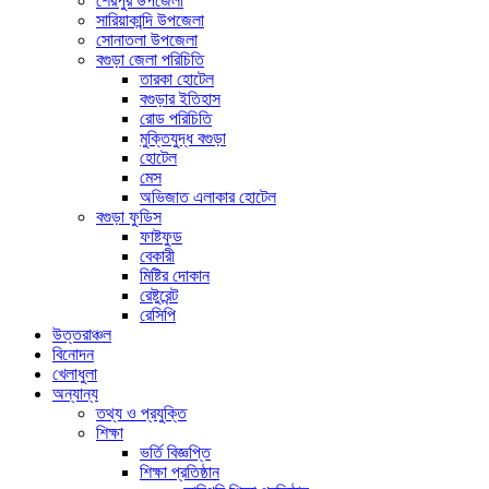
শেরপুর উপজেলা
সারিয়াকান্দি উপজেলা
সোনাতলা উপজেলা
বগুড়া জেলা পরিচিতি
তারকা হোটেল
বগুড়ার ইতিহাস
রোড পরিচিতি
মুক্তিযুদ্ধ বগুড়া
হোটেল
মেস
অভিজাত এলাকার হোটেল
বগুড়া ফুডিস
ফাষ্টফুড
বেকারী
মিষ্টির দোকান
রেষ্টুরেন্ট
রেসিপি
উত্তরাঞ্চল
বিনোদন
খেলাধুলা
অন্যান্য
তথ্য ও প্রযুক্তি
শিক্ষা
ভর্তি বিজ্ঞপ্তি
শিক্ষা প্রতিষ্ঠান