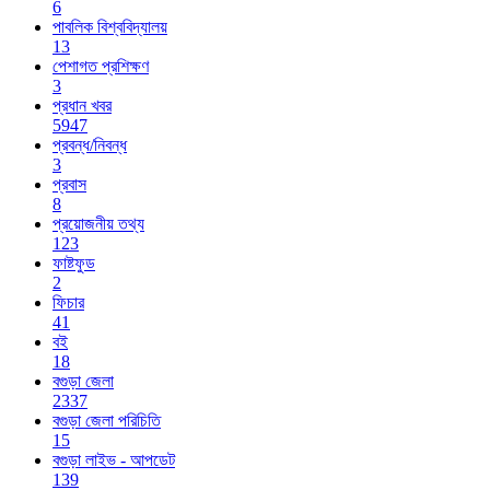
6
পাবলিক বিশ্ববিদ্যালয়
13
পেশাগত প্রশিক্ষণ
3
প্রধান খবর
5947
প্রবন্ধ/নিবন্ধ
3
প্রবাস
8
প্রয়োজনীয় তথ্য
123
ফাষ্টফুড
2
ফিচার
41
বই
18
বগুড়া জেলা
2337
বগুড়া জেলা পরিচিতি
15
বগুড়া লাইভ - আপডেট
139