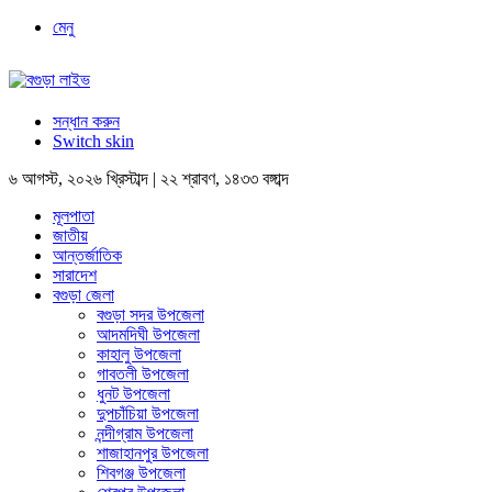
মেনু
সন্ধান করুন
Switch skin
৬ আগস্ট, ২০২৬ খ্রিস্টাব্দ | ২২ শ্রাবণ, ১৪৩৩ বঙ্গাব্দ
মূলপাতা
জাতীয়
আন্তর্জাতিক
সারাদেশ
বগুড়া জেলা
বগুড়া সদর উপজেলা
আদমদিঘী উপজেলা
কাহালু উপজেলা
গাবতলী উপজেলা
ধুনট উপজেলা
দুপচাঁচিয়া উপজেলা
নন্দীগ্রাম উপজেলা
শাজাহানপুর উপজেলা
শিবগঞ্জ উপজেলা