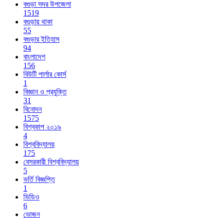
বগুড়া সদর উপজেলা
1519
বগুড়ায় থাকা
55
বগুড়ার ইতিহাস
94
বাংলাদেশ
156
বিউটি পার্লার কোর্স
1
বিজ্ঞান ও প্রযুক্তি
31
বিনোদন
1575
বিশ্বকাপ ২০১৯
4
বিশ্ববিদ্যালয়
175
বেসরকারী বিশ্ববিদ্যালয়
5
ভর্তি বিজ্ঞপ্তি
1
ভিডিও
6
ভোজন