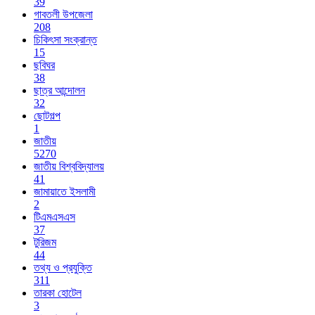
39
গাবতলী উপজেলা
208
চিকিৎসা সংক্রান্ত
15
ছবিঘর
38
ছাত্র আন্দোলন
32
ছোটগল্প
1
জাতীয়
5270
জাতীয় বিশ্ববিদ্যালয়
41
জামায়াতে ইসলামী
2
টিএমএসএস
37
টুরিজম
44
তথ্য ও প্রযুক্তি
311
তারকা হোটেল
3