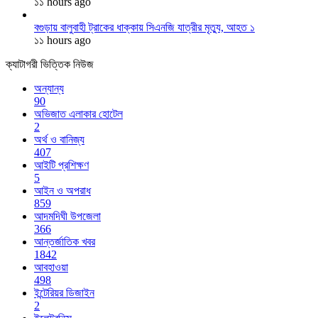
১১ hours ago
বগুড়ায় বালুবাহী ট্রাকের ধাক্কায় সিএনজি যাত্রীর মৃত্যু, আহত ১
১১ hours ago
ক্যাটাগরী ভিত্তিক নিউজ
অন্যান্য
90
অভিজাত এলাকার হোটেল
2
অর্থ ও বানিজ্য
407
আইটি প্রশিক্ষণ
5
আইন ও অপরাধ
859
আদমদিঘী উপজেলা
366
আন্তর্জাতিক খবর
1842
আবহাওয়া
498
ইন্টেরিয়র ডিজাইন
2