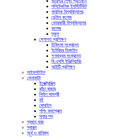
কারিগরি শিক্ষা প্রতিষ্ঠান
পলিটেকনিক ইনস্টিটিউট
পাবলিক বিশ্ববিদ্যালয়
ডেন্টাল কলেজ
বেসরকারী বিশ্ববিদ্যালয়
কলেজ
স্কুল
পেশাগত প্রশিক্ষণ
চিকিৎসা সংক্রান্ত
ইন্টেরিয়র ডিজাইন
গণমাধ্যম সংক্রান্ত
বি.এসসি ইঞ্জিনিয়ারিং
আইটি প্রশিক্ষণ
লাইফস্টাইল
কেনাকাটা
ইলেক্ট্রনিক্স
কাঁচা বাজার
নির্মাণ সামগ্রী
বই
মোবাইল
শপিং কমপ্লেক্স
সুপার শপ
প্রধান খবর
স্বাস্থ্য
অর্থ ও বানিজ্য