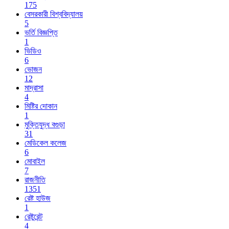
175
বেসরকারী বিশ্ববিদ্যালয়
5
ভর্তি বিজ্ঞপ্তি
1
ভিডিও
6
ভোজন
12
মাদ্রাসা
4
মিষ্টির দোকান
1
মুক্তিযুদ্ধ বগুড়া
31
মেডিকেল কলেজ
6
মোবাইল
7
রাজনীতি
1351
রেষ্ট হাউজ
1
রেষ্টুরেন্ট
4