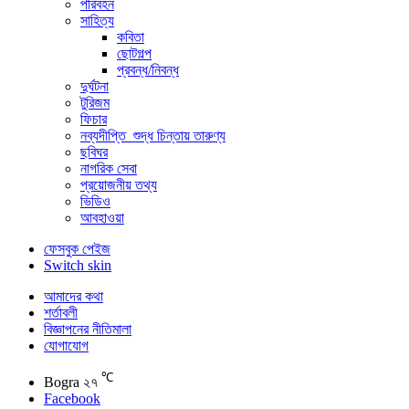
পরিবহন
সাহিত্য
কবিতা
ছোটগল্প
প্রবন্ধ/নিবন্ধ
দুর্ঘটনা
টুরিজম
ফিচার
নব্যদীপ্তি_শুদ্ধ চিন্তায় তারুণ্য
ছবিঘর
নাগরিক সেবা
প্রয়োজনীয় তথ্য
ভিডিও
আবহাওয়া
ফেসবুক পেইজ
Switch skin
আমাদের কথা
শর্তাবলী
বিজ্ঞাপনের নীতিমালা
যোগাযোগ
℃
Bogra
২৭
Facebook