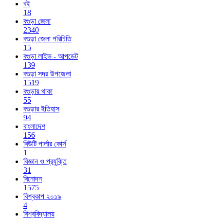
বই
18
বগুড়া জেলা
2340
বগুড়া জেলা পরিচিতি
15
বগুড়া লাইভ - আপডেট
139
বগুড়া সদর উপজেলা
1519
বগুড়ায় থাকা
55
বগুড়ার ইতিহাস
94
বাংলাদেশ
156
বিউটি পার্লার কোর্স
1
বিজ্ঞান ও প্রযুক্তি
31
বিনোদন
1575
বিশ্বকাপ ২০১৯
4
বিশ্ববিদ্যালয়