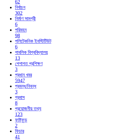
62
নির্বাচন
302
নির্মাণ সামগ্রী
6
পরিবহন
98
পলিটেকনিক ইনস্টিটিউট
6
পাবলিক বিশ্ববিদ্যালয়
13
পেশাগত প্রশিক্ষণ
3
প্রধান খবর
5947
প্রবন্ধ/নিবন্ধ
3
প্রবাস
8
প্রয়োজনীয় তথ্য
123
ফাষ্টফুড
2
ফিচার
41