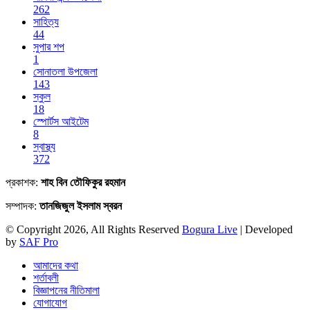
262
সাহিত্য
44
সুপার শপ
1
সোনাতলা উপজেলা
143
স্কুল
18
স্পোর্টস আইটেম
8
স্বাস্থ্য
372
প্রকাশক:
শাহ বিন তৌফিকুর রহমান
সম্পাদক:
তানজিজুল ইসলাম স্বরন
© Copyright 2026, All Rights Reserved
Bogura Live
| Developed
by
SAF Pro
আমাদের কথা
শর্তাবলী
বিজ্ঞাপনের নীতিমালা
যোগাযোগ