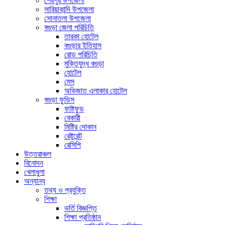
শেরপুর উপজেলা
সারিয়াকান্দি উপজেলা
সোনাতলা উপজেলা
বগুড়া জেলা পরিচিতি
তারকা হোটেল
বগুড়ার ইতিহাস
রোড পরিচিতি
মুক্তিযুদ্ধ বগুড়া
হোটেল
মেস
অভিজাত এলাকার হোটেল
বগুড়া ফুডিস
ফাষ্টফুড
বেকারী
মিষ্টির দোকান
রেষ্টুরেন্ট
রেসিপি
উত্তরাঞ্চল
বিনোদন
খেলাধুলা
অন্যান্য
তথ্য ও প্রযুক্তি
শিক্ষা
ভর্তি বিজ্ঞপ্তি
শিক্ষা প্রতিষ্ঠান