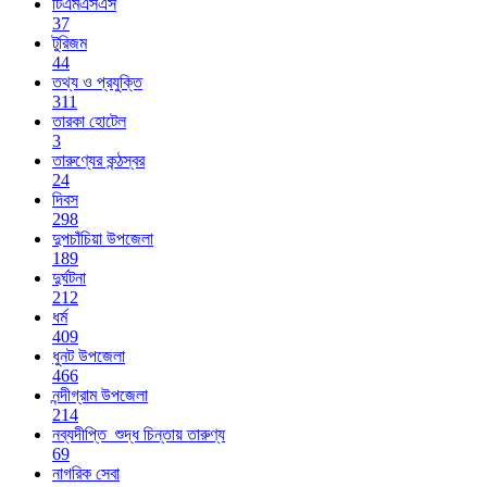
টিএমএসএস
37
টুরিজম
44
তথ্য ও প্রযুক্তি
311
তারকা হোটেল
3
তারুণ্যের কন্ঠস্বর
24
দিবস
298
দুপচাঁচিয়া উপজেলা
189
দুর্ঘটনা
212
ধর্ম
409
ধুনট উপজেলা
466
নন্দীগ্রাম উপজেলা
214
নব্যদীপ্তি_শুদ্ধ চিন্তায় তারুণ্য
69
নাগরিক সেবা