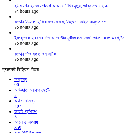
২৪ ঘণ্টায় হামের উপসর্গে আরও ৩ শিশুর মৃত্যু, আক্রান্ত ১,২১৮
১২ hours ago
বগুড়ায় নিয়ন্ত্রণ হারিয়ে বাজারে বাস, নিহত ৭, আহত অন্তত ১৫
১৩ hours ago
ইংল্যান্ডকে হারানোর দিনকে ‘জাতীয় ফুটবল দল দিবস’ ঘোষণা করল আর্জেন্টিনা
১৩ hours ago
বগুড়ায় গাঁজাসহ ৫ জন আটক
১৩ hours ago
ক্যাটাগরী ভিত্তিক নিউজ
অন্যান্য
90
অভিজাত এলাকার হোটেল
2
অর্থ ও বানিজ্য
407
আইটি প্রশিক্ষণ
5
আইন ও অপরাধ
859
আদমদিঘী উপজেলা