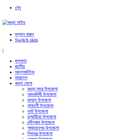
মেনু
সন্ধান করুন
Switch skin
|
মূলপাতা
জাতীয়
আন্তর্জাতিক
সারাদেশ
বগুড়া জেলা
বগুড়া সদর উপজেলা
আদমদিঘী উপজেলা
কাহালু উপজেলা
গাবতলী উপজেলা
ধুনট উপজেলা
দুপচাঁচিয়া উপজেলা
নন্দীগ্রাম উপজেলা
শাজাহানপুর উপজেলা
শিবগঞ্জ উপজেলা