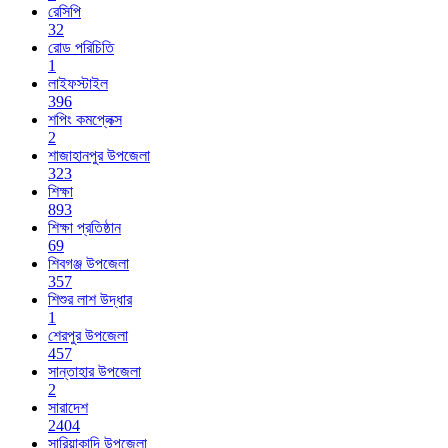
রেসিপি
32
রোড পরিচিতি
1
লাইফস্টাইল
396
শপিং কমপ্লেক্স
2
শাজাহানপুর উপজেলা
323
শিক্ষা
893
শিক্ষা প্রতিষ্ঠান
69
শিবগঞ্জ উপজেলা
357
শিশুর লাশ উদ্ধার
1
শেরপুর উপজেলা
457
সান্তাহার উপজেলা
2
সারাদেশ
2404
সারিয়াকান্দি উপজেলা