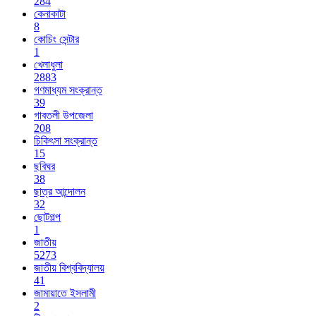
284
কেনাকাটা
8
কোচিং সেন্টার
1
খেলাধুলা
2883
গণমাধ্যম সংক্রান্ত
39
গাবতলী উপজেলা
208
চিকিৎসা সংক্রান্ত
15
ছবিঘর
38
ছাত্র আন্দোলন
32
ছোটগল্প
1
জাতীয়
5273
জাতীয় বিশ্ববিদ্যালয়
41
জামায়াতে ইসলামী
2