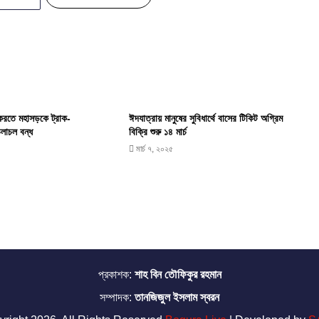
করতে মহাসড়কে ট্রাক-
ঈদযাত্রায় মানুষের সুবিধার্থে বাসের টিকিট অগ্রিম
চলাচল বন্ধ
বিক্রি শুরু ১৪ মার্চ
মার্চ ৭, ২০২৫
প্রকাশক:
শাহ বিন তৌফিকুর রহমান
সম্পাদক:
তানজিজুল ইসলাম স্বরন