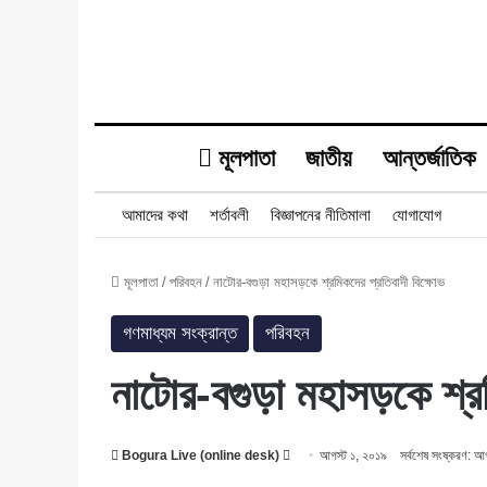
মূলপাতা
জাতীয়
আন্তর্জাতিক
আমাদের কথা
শর্তাবলী
বিজ্ঞাপনের নীতিমালা
যোগাযোগ
মূলপাতা
/
পরিবহন
/
নাটোর-বগুড়া মহাসড়কে শ্রমিকদের প্রতিবাদী বিক্ষোভ
গণমাধ্যম সংক্রান্ত
পরিবহন
নাটোর-বগুড়া মহাসড়কে শ্রম
Follow
Bogura Live (online desk)
আগস্ট ১, ২০১৯
সর্বশেষ সংষ্করণ: আ
on