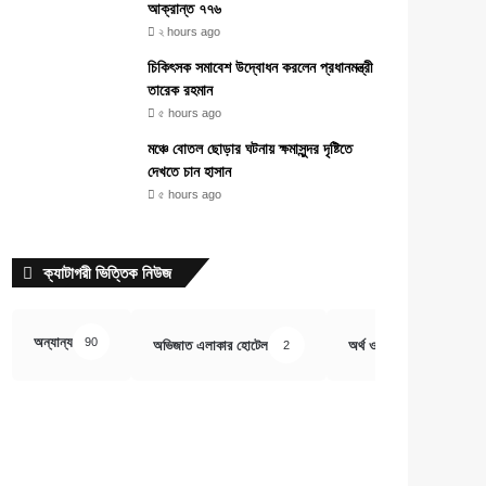
আক্রান্ত ৭৭৬
২ hours ago
চিকিৎসক সমাবেশ উদ্বোধন করলেন প্রধানমন্ত্রী
তারেক রহমান
৫ hours ago
মঞ্চে বোতল ছোড়ার ঘটনায় ক্ষমাসুন্দর দৃষ্টিতে
দেখতে চান হাসান
৫ hours ago
ক্যাটাগরী ভিত্তিক নিউজ
অন্যান্য
90
অভিজাত এলাকার হোটেল
অর্থ ও বানিজ্য
2
407