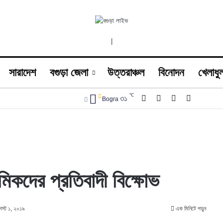
|
সারাদেশ
বগুড়া জেলা
উত্তরাঞ্চল
বিনোদন
খেলাধুল
℃
Facebook
X
YouTube
Instagra
৩১
Bogra
িকদের প্রতিবাদী বিক্ষোভ
গস্ট ১, ২০১৯
এক মিনিটে পড়ুন