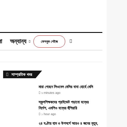
া
অন্যান্য
Switch skin
ফেসবুক পেইজ
m
সাম্প্রতিক খবর
মারা গেছেন লিওনেল মেসির বাবা হোর্হে মেসি
৬ minutes ago
স্কুলশিক্ষকদের প্রাইভেট পড়ানো বন্ধের
নির্দেশ, এমপিও বন্ধের হুঁশিয়ারি
১ hour ago
২৪ ঘণ্টায় হাম ও উপসর্গে আরও ৪ জনের মৃত্যু,