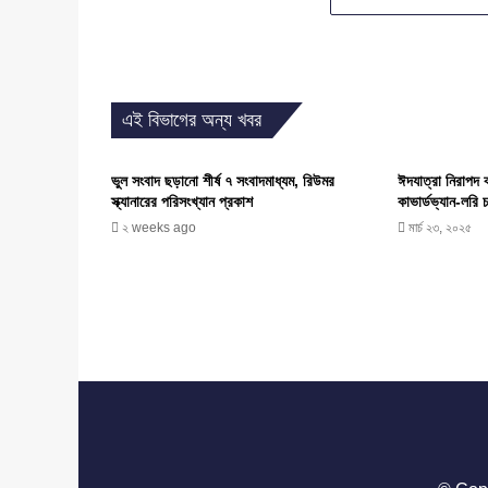
এই বিভাগের অন্য খবর
ভুল সংবাদ ছড়ানো শীর্ষ ৭ সংবাদমাধ্যম, রিউমর
ঈদযাত্রা নিরাপদ 
স্ক্যানারের পরিসংখ্যান প্রকাশ
কাভার্ডভ্যান-লরি 
২ weeks ago
মার্চ ২৩, ২০২৫