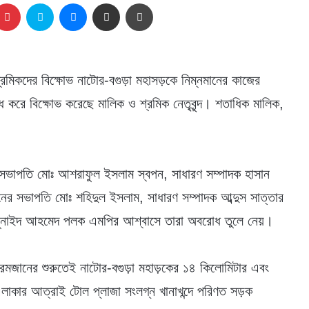
kedIn
Pinterest
Skype
Messenger
Share via Email
প্রিন্ট
্রমিকদের বিক্ষোভ নাটোর-বগুড়া মহাসড়কে নিম্নমানের কাজের
রোধ করে বিক্ষোভ করেছে মালিক ও শ্রমিক নেতৃবৃন্দ। শতাধিক মালিক,
 সভাপতি মোঃ আশরাফুল ইসলাম স্বপন, সাধারণ সম্পাদক হাসান
য়নের সভাপতি মোঃ শহিদুল ইসলাম, সাধারণ সম্পাদক আব্দুস সাত্তার
রী জুনাইদ আহমেদ পলক এমপির আশ্বাসে তারা অবরোধ তুলে নেয়।
ঘবে রমজানের শুরুতেই নাটোর-বগুড়া মহাড়কের ১৪ কিলোমিটার এবং
 এলাকার আত্রাই টোল প্লাজা সংলগ্ন খানাখন্দে পরিণত সড়ক