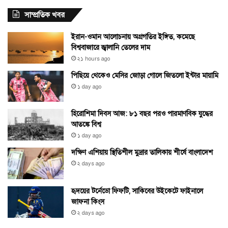
সাম্প্রতিক খবর
ইরান-ওমান আলোচনায় অগ্রগতির ইঙ্গিত, কমেছে
বিশ্ববাজারে জ্বালানি তেলের দাম
২১ hours ago
পিছিয়ে থেকেও মেসির জোড়া গোলে জিতলো ইন্টার মায়ামি
১ day ago
হিরোশিমা দিবস আজ: ৮১ বছর পরও পারমাণবিক যুদ্ধের
আতঙ্কে বিশ্ব
১ day ago
দক্ষিণ এশিয়ায় স্থিতিশীল মুদ্রার তালিকায় শীর্ষে বাংলাদেশ
২ days ago
হৃদয়ের টর্নেডো ফিফটি, সাকিবের উইকেটে ফাইনালে
জাফনা কিংস
২ days ago