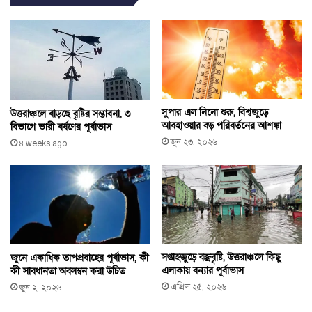
সুপার এল নিনো শুরু, বিশ্বজুড়ে
উত্তরাঞ্চলে বাড়ছে বৃষ্টির সম্ভাবনা, ৩
আবহাওয়ার বড় পরিবর্তনের আশঙ্কা
বিভাগে ভারী বর্ষণের পূর্বাভাস
জুন ২৩, ২০২৬
৪ weeks ago
সপ্তাহজুড়ে বজ্রবৃষ্টি, উত্তরাঞ্চলে কিছু
জুনে একাধিক তাপপ্রবাহের পূর্বাভাস, কী
এলাকায় বন্যার পূর্বাভাস
কী সাবধানতা অবলম্বন করা উচিত
এপ্রিল ২৫, ২০২৬
জুন ২, ২০২৬