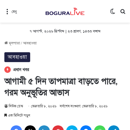
Switch 
সন
মেনু
৭ আগস্ট, ২০২৬ খ্রিস্টাব্দ
|
২৩ শ্রাবণ, ১৪৩৩ বঙ্গাব্দ
মূলপাতা
/
আবহাওয়া
আবহাওয়া
প্রধান খবর
আগামী ৫ দিন তাপমাত্রা বাড়তে পারে,
গরম অনুভূতির আভাস
নিউজ ডেস্ক
ফেব্রুয়ারি ৮, ২০২৬
সর্বশেষ সংষ্করণ: ফেব্রুয়ারি ৮, ২০২৬
এক মিনিটে পড়ুন
Facebook
X
LinkedIn
Pinterest
Skype
Messenger
WhatsApp
Teleg