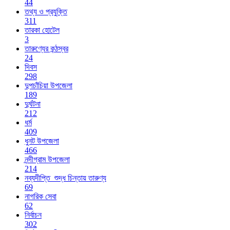
44
তথ্য ও প্রযুক্তি
311
তারকা হোটেল
3
তারুণ্যের কন্ঠস্বর
24
দিবস
298
দুপচাঁচিয়া উপজেলা
189
দুর্ঘটনা
212
ধর্ম
409
ধুনট উপজেলা
466
নন্দীগ্রাম উপজেলা
214
নব্যদীপ্তি_শুদ্ধ চিন্তায় তারুণ্য
69
নাগরিক সেবা
62
নির্বাচন
302