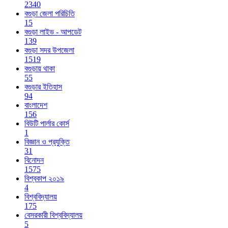
2340
বগুড়া জেলা পরিচিতি
15
বগুড়া লাইভ - আপডেট
139
বগুড়া সদর উপজেলা
1519
বগুড়ায় থাকা
55
বগুড়ার ইতিহাস
94
বাংলাদেশ
156
বিউটি পার্লার কোর্স
1
বিজ্ঞান ও প্রযুক্তি
31
বিনোদন
1575
বিশ্বকাপ ২০১৯
4
বিশ্ববিদ্যালয়
175
বেসরকারী বিশ্ববিদ্যালয়
5