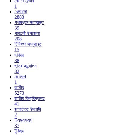
কোচিং সেন্টার
1
খেলাধুলা
2883
গণমাধ্যম সংক্রান্ত
39
গাবতলী উপজেলা
208
চিকিৎসা সংক্রান্ত
15
ছবিঘর
38
ছাত্র আন্দোলন
32
ছোটগল্প
1
জাতীয়
5273
জাতীয় বিশ্ববিদ্যালয়
41
জামায়াতে ইসলামী
2
টিএমএসএস
37
টুরিজম