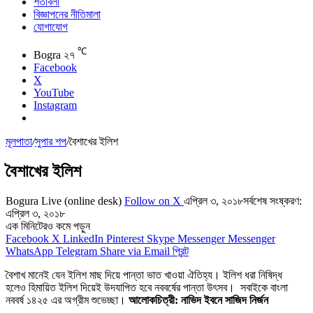
শর্তাবলী
বিজ্ঞাপনের নীতিমালা
যোগাযোগ
℃
Bogra
২৭
Facebook
X
YouTube
Instagram
মূলপাতা
/
সুপার শপ
/
বৈশাখের ইলিশ
বৈশাখের ইলিশ
Bogura Live (online desk)
Follow on X
এপ্রিল ৩, ২০১৮
সর্বশেষ সংষ্করণ:
এপ্রিল ৩, ২০১৮
এক মিনিটেরও কমে পড়ুন
Facebook
X
LinkedIn
Pinterest
Skype
Messenger
Messenger
WhatsApp
Telegram
Share via Email
প্রিন্ট
বৈশাখ মানেই যেন ইলিশ মাছ দিয়ে পান্তা ভাত খাওয়া ঐতিহ্য। ইলিশ ধরা নিষিদ্ধ
হলেও হিমায়িত ইলিশ দিয়েই উদযাপিত হবে নববর্ষের পান্তা উৎসব। সবাইকে বাংলা
নববর্ষ ১৪২৫ এর অগ্রীম শুভেচ্ছা।
আলোকচিত্রী: নাভিদ ইবনে সাজিদ নির্জন