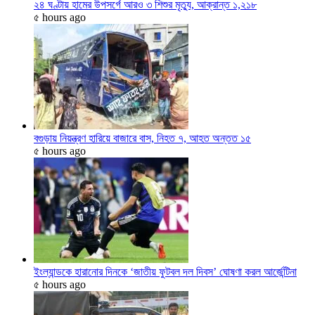
২৪ ঘণ্টায় হামের উপসর্গে আরও ৩ শিশুর মৃত্যু, আক্রান্ত ১,২১৮
৫ hours ago
বগুড়ায় নিয়ন্ত্রণ হারিয়ে বাজারে বাস, নিহত ৭, আহত অন্তত ১৫
৫ hours ago
ইংল্যান্ডকে হারানোর দিনকে ‘জাতীয় ফুটবল দল দিবস’ ঘোষণা করল আর্জেন্টিনা
৫ hours ago