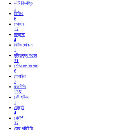
ভর্তি বিজ্ঞপ্তি
1
ভিডিও
6
ভোজন
12
মাদ্রাসা
4
মিষ্টির দোকান
1
মুক্তিযুদ্ধ বগুড়া
31
মেডিকেল কলেজ
6
মোবাইল
7
রাজনীতি
1351
রেষ্ট হাউজ
1
রেষ্টুরেন্ট
4
রেসিপি
32
রোড পরিচিতি