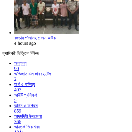
বগুড়ায় গাঁজাসহ ৫ জন আটক
৫ hours ago
ক্যাটাগরী ভিত্তিক নিউজ
অন্যান্য
90
অভিজাত এলাকার হোটেল
2
অর্থ ও বানিজ্য
407
আইটি প্রশিক্ষণ
5
আইন ও অপরাধ
859
আদমদিঘী উপজেলা
366
আন্তর্জাতিক খবর