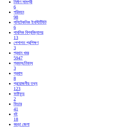
নির্মাণ সামগ্রী
6
পরিবহন
98
পলিটেকনিক ইনস্টিটিউট
6
পাবলিক বিশ্ববিদ্যালয়
13
পেশাগত প্রশিক্ষণ
3
প্রধান খবর
5947
প্রবন্ধ/নিবন্ধ
3
প্রবাস
8
প্রয়োজনীয় তথ্য
123
ফাষ্টফুড
2
ফিচার
41
বই
18
বগুড়া জেলা