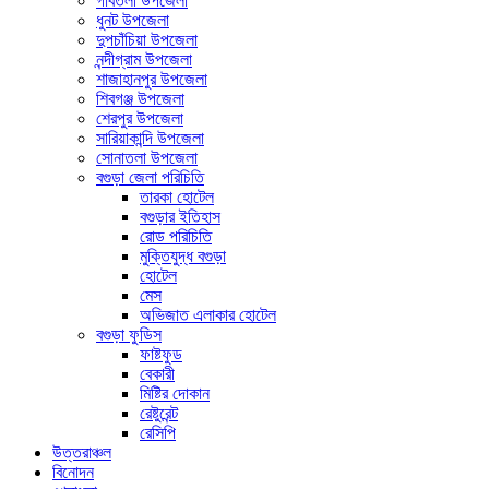
গাবতলী উপজেলা
ধুনট উপজেলা
দুপচাঁচিয়া উপজেলা
নন্দীগ্রাম উপজেলা
শাজাহানপুর উপজেলা
শিবগঞ্জ উপজেলা
শেরপুর উপজেলা
সারিয়াকান্দি উপজেলা
সোনাতলা উপজেলা
বগুড়া জেলা পরিচিতি
তারকা হোটেল
বগুড়ার ইতিহাস
রোড পরিচিতি
মুক্তিযুদ্ধ বগুড়া
হোটেল
মেস
অভিজাত এলাকার হোটেল
বগুড়া ফুডিস
ফাষ্টফুড
বেকারী
মিষ্টির দোকান
রেষ্টুরেন্ট
রেসিপি
উত্তরাঞ্চল
বিনোদন