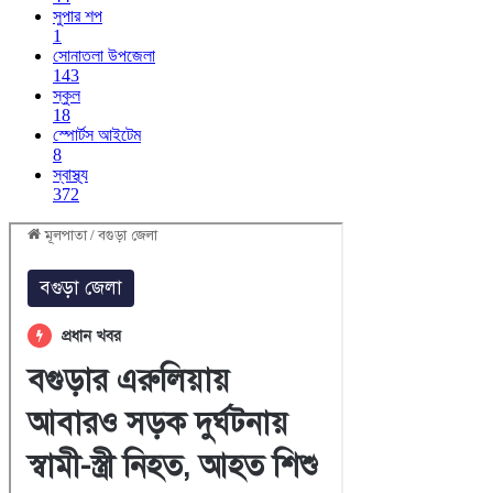
সুপার শপ
1
সোনাতলা উপজেলা
143
স্কুল
18
স্পোর্টস আইটেম
8
স্বাস্থ্য
372