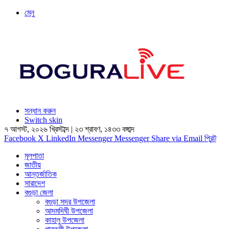
মেনু
সন্ধান করুন
Switch skin
৭ আগস্ট, ২০২৬ খ্রিস্টাব্দ
|
২৩ শ্রাবণ, ১৪৩৩ বঙ্গাব্দ
Facebook
X
LinkedIn
Messenger
Messenger
Share via Email
প্রিন্ট
মূলপাতা
জাতীয়
আন্তর্জাতিক
সারাদেশ
বগুড়া জেলা
বগুড়া সদর উপজেলা
আদমদিঘী উপজেলা
কাহালু উপজেলা