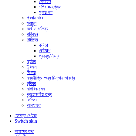
মোবাইল
শপিং কমপ্লেক্স
সুপার শপ
প্রধান খবর
স্বাস্থ্য
অর্থ ও বানিজ্য
পরিবহন
সাহিত্য
কবিতা
ছোটগল্প
প্রবন্ধ/নিবন্ধ
দুর্ঘটনা
টুরিজম
ফিচার
নব্যদীপ্তি_শুদ্ধ চিন্তায় তারুণ্য
ছবিঘর
নাগরিক সেবা
প্রয়োজনীয় তথ্য
ভিডিও
আবহাওয়া
ফেসবুক পেইজ
Switch skin
আমাদের কথা