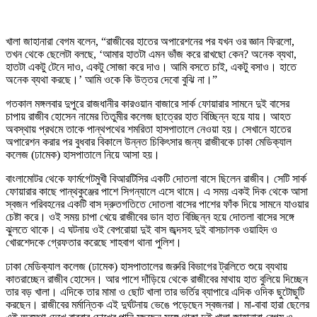
খালা জাহানারা বেগম বলেন, “রাজীবের হাতের অপারেশনের পর যখন ওর জ্ঞান ফিরলো,
তখন থেকে ছেলেটা বলছে, ‘আমার হাতটা এমন ভাঁজ করে রাখছো কেন? অনেক ব্যথা,
হাতটা একটু টেনে দাও, একটু সোজা করে দাও। আমি বসতে চাই, একটু বসাও। হাতে
অনেক ব্যথা করছে।’ আমি ওকে কি উত্তর দেবো বুঝি না।”
গতকাল মঙ্গলবার দুপুরে রাজধানীর কারওয়ান বাজারে সার্ক ফোয়ারার সামনে দুই বাসের
চাপায় রাজীব হোসেন নামের তিতুমীর কলেজ ছাত্রের হাত বিচ্ছিন্ন হয়ে যায়। আহত
অবস্থায় প্রথমে তাকে পান্থপথের শমরিতা হাসপাতালে নেওয়া হয়। সেখানে হাতের
অপারেশন করার পর বুধবার বিকালে উন্নত চিকিৎসার জন্য রাজীবকে ঢাকা মেডিক্যাল
কলেজ (ঢামেক) হাসপাতালে নিয়ে আসা হয়।
বাংলামোটর থেকে ফার্মগেটমুখী বিআরটিসির একটি দোতলা বাসে ছিলেন রাজীব। সেটি সার্ক
ফোয়ারার কাছে পান্থকুঞ্জের পাশে সিগন্যালে এসে থামে। এ সময় একই দিক থেকে আসা
স্বজন পরিবহনের একটি বাস দ্রুতগতিতে দোতলা বাসের পাশের ফাঁক দিয়ে সামনে যাওয়ার
চেষ্টা করে। ওই সময় চাপা খেয়ে রাজীবের ডান হাত বিচ্ছিন্ন হয়ে দোতলা বাসের সঙ্গে
ঝুলতে থাকে। এ ঘটনায় ওই বেপরোয়া দুই বাস জব্দসহ দুই বাসচালক ওয়াহিদ ও
খোরশেদকে গ্রেফতার করেছে শাহবাগ থানা পুলিশ।
ঢাকা মেডিক্যাল কলেজ (ঢামেক) হাসপাতালের জরুরি বিভাগের ট্রলিতে শুয়ে ব্যথায়
কাতরাচ্ছেন রাজীব হোসেন। আর পাশে দাঁড়িয়ে থেকে রাজীবের মাথায় হাত বুলিয়ে দিচ্ছেন
তার বড় খালা। এদিকে তার মামা ও ছোট খালা তার ভর্তির ব্যাপারে এদিক ওদিক ছুটোছুটি
করছেন। রাজীবের মর্মান্তিক এই দুর্ঘটনায় ভেঙে পড়েছেন স্বজনরা। মা-বাবা হারা ছেলের