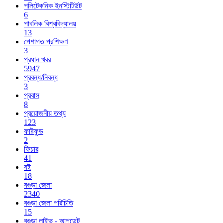
পলিটেকনিক ইনস্টিটিউট
6
পাবলিক বিশ্ববিদ্যালয়
13
পেশাগত প্রশিক্ষণ
3
প্রধান খবর
5947
প্রবন্ধ/নিবন্ধ
3
প্রবাস
8
প্রয়োজনীয় তথ্য
123
ফাষ্টফুড
2
ফিচার
41
বই
18
বগুড়া জেলা
2340
বগুড়া জেলা পরিচিতি
15
বগুড়া লাইভ - আপডেট