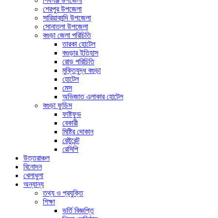
শিবগঞ্জ উপজেলা
শেরপুর উপজেলা
সারিয়াকান্দি উপজেলা
সোনাতলা উপজেলা
বগুড়া জেলা পরিচিতি
তারকা হোটেল
বগুড়ার ইতিহাস
রোড পরিচিতি
মুক্তিযুদ্ধ বগুড়া
হোটেল
মেস
অভিজাত এলাকার হোটেল
বগুড়া ফুডিস
ফাষ্টফুড
বেকারী
মিষ্টির দোকান
রেষ্টুরেন্ট
রেসিপি
উত্তরাঞ্চল
বিনোদন
খেলাধুলা
অন্যান্য
তথ্য ও প্রযুক্তি
শিক্ষা
ভর্তি বিজ্ঞপ্তি