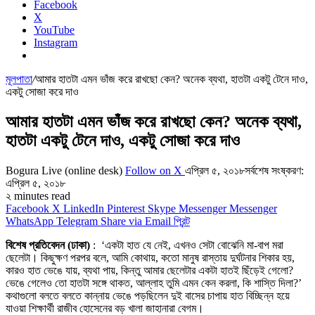
Facebook
X
YouTube
Instagram
মূলপাতা
/
আমার হাতটা এমন ভাঁজ করে রাখছো কেন? অনেক ব্যথা, হাতটা একটু টেনে দাও,
একটু সোজা করে দাও
আমার হাতটা এমন ভাঁজ করে রাখছো কেন? অনেক ব্যথা,
হাতটা একটু টেনে দাও, একটু সোজা করে দাও
Bogura Live (online desk)
Follow on X
এপ্রিল ৫, ২০১৮
সর্বশেষ সংষ্করণ:
এপ্রিল ৫, ২০১৮
২ minutes read
Facebook
X
LinkedIn
Pinterest
Skype
Messenger
Messenger
WhatsApp
Telegram
Share via Email
প্রিন্ট
বিশেষ প্রতিবেদন (ঢাকা)
: ‘একটা হাত যে নেই, এখনও সেটা বোঝেনি মা-বাপ মরা
ছেলেটা। কিছুক্ষণ পরপর বলে, আমি কোথায়, কতো মানুষ রাস্তায় দুর্ঘটনার শিকার হয়,
কারও হাত ভেঙে যায়, ব্যথা পায়, কিন্তু আমার ছেলেটার একটা হাতই ছিঁড়েই গেলো?
ভেঙে গেলেও তো হাতটা সঙ্গে থাকত, আল্লাহ তুমি এমন কেন করলা, কি শাস্তি দিলা?’
কথাগুলো বলতে বলতে কান্নায় ভেঙে পড়ছিলেন দুই বাসের চাপায় হাত বিচ্ছিন্ন হয়ে
যাওয়া শিক্ষার্থী রাজীব হোসেনের বড় খালা জাহানারা বেগম।