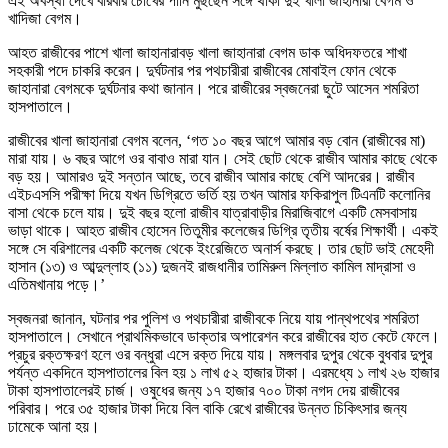
এই অবস্থা দেখে বারবার চোখের পানি মুছছেন সঙ্গে থাকা দুই খালা জাহানারা বেগম ও
খাদিজা বেগম।
আহত রাজীবের পাশে খালা জাহানারাবড় খালা জাহানারা বেগম ডাক অধিদফতরে শাখা
সহকারী পদে চাকরি করেন। দুর্ঘটনার পর পথচারীরা রাজীবের মোবাইল ফোন থেকে
জাহানারা বেগমকে দুর্ঘটনার কথা জানান। পরে রাজীরের স্বজনেরা ছুটে আসেন শমরিতা
হাসপাতালে।
রাজীবের খালা জাহানারা বেগম বলেন, ‘গত ১০ বছর আগে আমার বড় বোন (রাজীবের মা)
মারা যায়। ৬ বছর আগে ওর বাবাও মারা যান। সেই ছোট থেকে রাজীব আমার কাছে থেকে
বড় হয়। আমারও দুই সন্তান আছে, তবে রাজীব আমার কাছে বেশি আদরের। রাজীব
এইচএসসি পরীক্ষা দিয়ে যখন ডিগ্রিতে ভর্তি হয় তখন আমার ফকিরাপুল টিএনটি কলোনির
বাসা থেকে চলে যায়। দুই বছর হলো রাজীব যাত্রাবাড়ীর মিরাজিবাগে একটি মেসবাসায়
ভাড়া থাকে। আহত রাজীব হোসেন তিতুমীর কলেজের ডিগ্রি তৃতীয় বর্ষের শিক্ষার্থী। একই
সঙ্গে সে বরিশালের একটি কলেজ থেকে ইংরেজিতে অনার্স করছে। তার ছোট ভাই মেহেদী
হাসান (১৩) ও আব্দুল্লাহ (১১) দুজনই রাজধানীর তামিরুল মিল্লাত কামিল মাদ্রাসা ও
এতিমখানায় পড়ে।’
স্বজনরা জানান, ঘটনার পর পুলিশ ও পথচারীরা রাজীবকে নিয়ে যায় পান্থপথের শমরিতা
হাসপাতালে। সেখানে প্রাথমিকভাবে ডাক্তার অপারেশন করে রাজীবের হাত কেটে ফেলে।
প্রচুর রক্তক্ষরণ হলে ওর বন্ধুরা এসে রক্ত দিয়ে যায়। মঙ্গলবার দুপুর থেকে বুধবার দুপুর
পর্যন্ত একদিনে হাসপাতালের বিল হয় ১ লাখ ৫২ হাজার টাকা। এরমধ্যে ১ লাখ ২৬ হাজার
টাকা হাসপাতালেরই চার্জ। ওষুধের জন্য ১৭ হাজার ৭০০ টাকা নগদ দেয় রাজীবের
পরিবার। পরে ৩৫ হাজার টাকা দিয়ে বিল বাকি রেখে রাজীবের উন্নত চিকিৎসার জন্য
ঢামেকে আনা হয়।