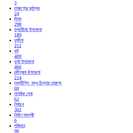
3
তারুণ্যের কন্ঠস্বর
24
দিবস
298
দুপচাঁচিয়া উপজেলা
189
দুর্ঘটনা
212
ধর্ম
409
ধুনট উপজেলা
466
নন্দীগ্রাম উপজেলা
214
নব্যদীপ্তি_শুদ্ধ চিন্তায় তারুণ্য
69
নাগরিক সেবা
62
নির্বাচন
302
নির্মাণ সামগ্রী
6
পরিবহন
98