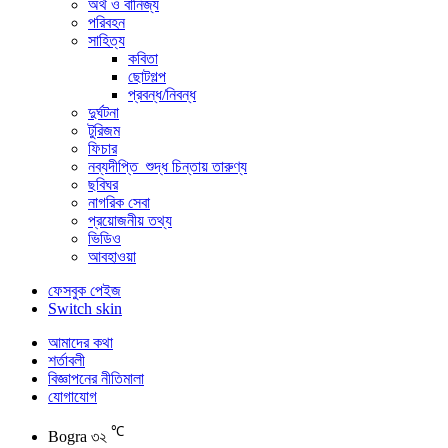
অর্থ ও বানিজ্য
পরিবহন
সাহিত্য
কবিতা
ছোটগল্প
প্রবন্ধ/নিবন্ধ
দুর্ঘটনা
টুরিজম
ফিচার
নব্যদীপ্তি_শুদ্ধ চিন্তায় তারুণ্য
ছবিঘর
নাগরিক সেবা
প্রয়োজনীয় তথ্য
ভিডিও
আবহাওয়া
ফেসবুক পেইজ
Switch skin
আমাদের কথা
শর্তাবলী
বিজ্ঞাপনের নীতিমালা
যোগাযোগ
℃
Bogra
৩২