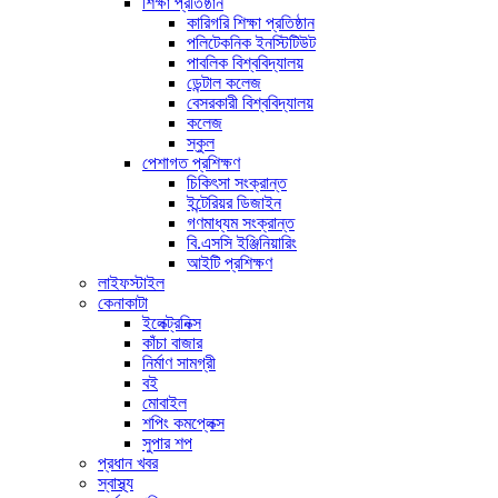
শিক্ষা প্রতিষ্ঠান
কারিগরি শিক্ষা প্রতিষ্ঠান
পলিটেকনিক ইনস্টিটিউট
পাবলিক বিশ্ববিদ্যালয়
ডেন্টাল কলেজ
বেসরকারী বিশ্ববিদ্যালয়
কলেজ
স্কুল
পেশাগত প্রশিক্ষণ
চিকিৎসা সংক্রান্ত
ইন্টেরিয়র ডিজাইন
গণমাধ্যম সংক্রান্ত
বি.এসসি ইঞ্জিনিয়ারিং
আইটি প্রশিক্ষণ
লাইফস্টাইল
কেনাকাটা
ইলেক্ট্রনিক্স
কাঁচা বাজার
নির্মাণ সামগ্রী
বই
মোবাইল
শপিং কমপ্লেক্স
সুপার শপ
প্রধান খবর
স্বাস্থ্য