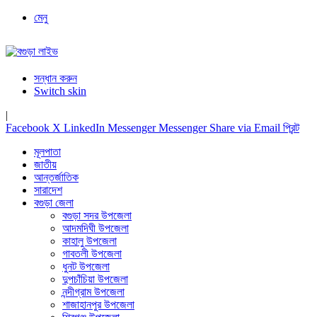
মেনু
সন্ধান করুন
Switch skin
|
Facebook
X
LinkedIn
Messenger
Messenger
Share via Email
প্রিন্ট
মূলপাতা
জাতীয়
আন্তর্জাতিক
সারাদেশ
বগুড়া জেলা
বগুড়া সদর উপজেলা
আদমদিঘী উপজেলা
কাহালু উপজেলা
গাবতলী উপজেলা
ধুনট উপজেলা
দুপচাঁচিয়া উপজেলা
নন্দীগ্রাম উপজেলা
শাজাহানপুর উপজেলা