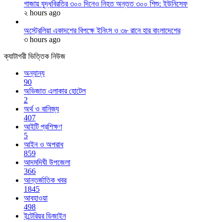
গাজায় যুদ্ধবিরতির ৩০০ দিনেও নিহত অন্তত ৩০০ শিশু: ইউনিসেফ
২ hours ago
অস্ট্রেলিয়া একাদশের বিপক্ষে ইনিংস ও ৩৮ রানে হার বাংলাদেশের
৩ hours ago
ক্যাটাগরী ভিত্তিক নিউজ
অন্যান্য
90
অভিজাত এলাকার হোটেল
2
অর্থ ও বানিজ্য
407
আইটি প্রশিক্ষণ
5
আইন ও অপরাধ
859
আদমদিঘী উপজেলা
366
আন্তর্জাতিক খবর
1845
আবহাওয়া
498
ইন্টেরিয়র ডিজাইন