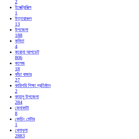
2
ইলেক্ট্রনিক্স
1
উত্তরাঞ্চল
13
উপজেলা
188
কবিতা
4
করোনা আপডেট
806
কলেজ
18
কাঁচা বাজার
27
কারিগরি শিক্ষা প্রতিষ্ঠান
2
কাহালু উপজেলা
284
কেনাকাটা
8
কোচিং সেন্টার
1
খেলাধুলা
2883