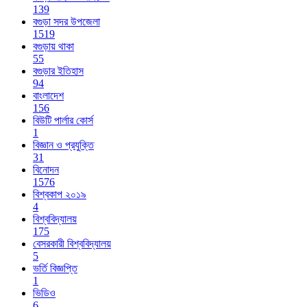
139
বগুড়া সদর উপজেলা
1519
বগুড়ায় থাকা
55
বগুড়ার ইতিহাস
94
বাংলাদেশ
156
বিউটি পার্লার কোর্স
1
বিজ্ঞান ও প্রযুক্তি
31
বিনোদন
1576
বিশ্বকাপ ২০১৯
4
বিশ্ববিদ্যালয়
175
বেসরকারী বিশ্ববিদ্যালয়
5
ভর্তি বিজ্ঞপ্তি
1
ভিডিও
6