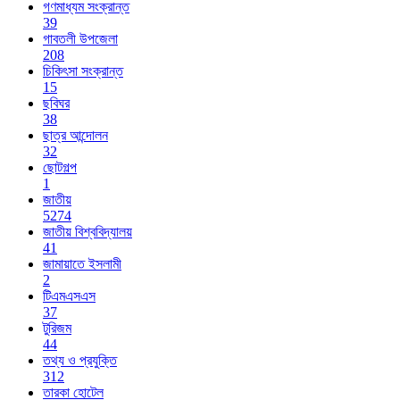
গণমাধ্যম সংক্রান্ত
39
গাবতলী উপজেলা
208
চিকিৎসা সংক্রান্ত
15
ছবিঘর
38
ছাত্র আন্দোলন
32
ছোটগল্প
1
জাতীয়
5274
জাতীয় বিশ্ববিদ্যালয়
41
জামায়াতে ইসলামী
2
টিএমএসএস
37
টুরিজম
44
তথ্য ও প্রযুক্তি
312
তারকা হোটেল