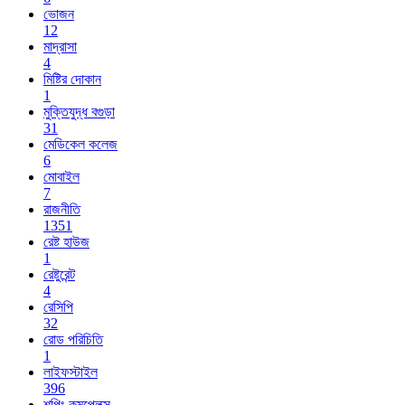
ভোজন
12
মাদ্রাসা
4
মিষ্টির দোকান
1
মুক্তিযুদ্ধ বগুড়া
31
মেডিকেল কলেজ
6
মোবাইল
7
রাজনীতি
1351
রেষ্ট হাউজ
1
রেষ্টুরেন্ট
4
রেসিপি
32
রোড পরিচিতি
1
লাইফস্টাইল
396
শপিং কমপ্লেক্স