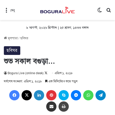
Switch 
সন
মেনু
৯ আগস্ট, ২০২৬ খ্রিস্টাব্দ
|
২৫ শ্রাবণ, ১৪৩৩ বঙ্গাব্দ
মূলপাতা
/
ছবিঘর
ছবিঘর
শুভ সকাল বগুড়া…
Follow
Bogura Live (online desk)
এপ্রিল ১, ২০১৮
on
সর্বশেষ সংষ্করণ: এপ্রিল ১, ২০১৮
এক মিনিটেরও কমে পড়ুন
X
Facebook
X
LinkedIn
Pinterest
Skype
Messenger
WhatsApp
Teleg
Share via Email
প্রিন্ট