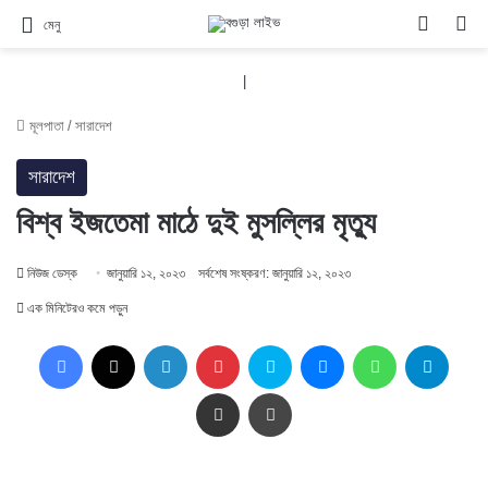
Switch
সন
মেনু
|
মূলপাতা
/
সারাদেশ
সারাদেশ
বিশ্ব ইজতেমা মাঠে দুই মুসল্লির মৃত্যু
নিউজ ডেস্ক
জানুয়ারি ১২, ২০২৩
সর্বশেষ সংষ্করণ: জানুয়ারি ১২, ২০২৩
এক মিনিটেরও কমে পড়ুন
Facebook
X
LinkedIn
Pinterest
Skype
Messenger
WhatsApp
Teleg
Share via Email
প্রিন্ট