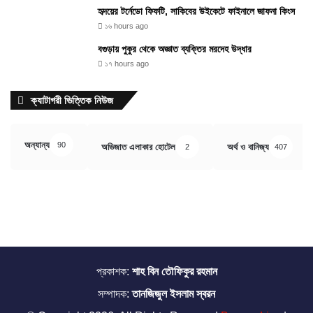
হৃদয়ের টর্নেডো ফিফটি, সাকিবের উইকেটে ফাইনালে জাফনা কিংস
১৬ hours ago
বগুড়ায় পুকুর থেকে অজ্ঞাত ব্যক্তির মরদেহ উদ্ধার
১৭ hours ago
ক্যাটাগরী ভিত্তিক নিউজ
অন্যান্য
90
অভিজাত এলাকার হোটেল
অর্থ ও বানিজ্য
2
407
প্রকাশক:
শাহ বিন তৌফিকুর রহমান
সম্পাদক:
তানজিজুল ইসলাম স্বরন