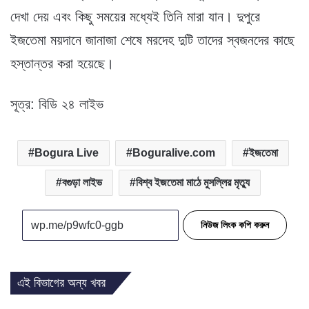
দেখা দেয় এবং কিছু সময়ের মধ্যেই তিনি মারা যান। দুপুরে
ইজতেমা ময়দানে জানাজা শেষে মরদেহ দুটি তাদের স্বজনদের কাছে
হস্তান্তর করা হয়েছে।
সূত্র: বিডি ২৪ লাইভ
Bogura Live
Boguralive.com
ইজতেমা
বগুড়া লাইভ
বিশ্ব ইজতেমা মাঠে মুসল্লির মৃত্যু
নিউজ লিংক কপি করুন
এই বিভাগের অন্য খবর