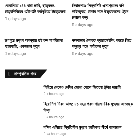
বেরোবিতে ১৪৪ ধারা জারি, ছাত্রদল-
সিরাজগঞ্জে সিল্কসিটি এক্সপ্রেসের বগি
ছাত্রশিবিরের পাল্টাপাল্টি কর্মসূচিতে উত্তেজনা
লাইনচ্যুত, ঢাকার সঙ্গে উত্তরবঙ্গের ট্রেন
চলাচল বন্ধ
২ days ago
২ days ago
রূপপুরে মদ্যপ অবস্থায় দুই রুশ নাগরিকের
কক্সবাজার সৈকতে প্যারাসেইলিং করতে গিয়ে
হাতাহাতি, একজনের মৃত্যু
সমুদ্রে পড়ে পর্যটকের মৃত্যু
৩ days ago
৫ days ago
সাম্প্রতিক খবর
পিছিয়ে থেকেও মেসির জোড়া গোলে জিতলো ইন্টার মায়ামি
২ hours ago
হিরোশিমা দিবস আজ: ৮১ বছর পরও পারমাণবিক যুদ্ধের আতঙ্কে
বিশ্ব
২ hours ago
দক্ষিণ এশিয়ায় স্থিতিশীল মুদ্রার তালিকায় শীর্ষে বাংলাদেশ
১৩ hours ago