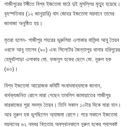
গাজীপুরের টঙ্গীতে বিশ্ব ইজতেমা মাঠে দুই মুসল্লির মৃত্যু হয়েছে।
বৃহস্পতিবার (১২ জানুয়ারি) বাদ জোহর ইজতেমা ময়দানে তাদের
জানাজা অনুষ্ঠিত হয়।
মৃতরা হলেন- গাজীপুর শহরের ভুরুলিয়া এলাকার বাসিন্দা আবু তৈয়ব
ওরফে আবু তালেব (৯০) এবং সিলেটের জৈন্তাপুর থানার হরিপুরের
হেমুবটপাড়া এলাকার মো. ফজলুল হকের ছেলে মো. নুরুল হক
(৬৩)।
বিশ্ব ইজতেমা আয়োজক কমিটি সংবাদমাধ্যমকে জানান,
বার্ধক্যজনিত রোগে মারা গেছেন তাবলিগ জামায়াতের গাজীপুর
মারকাজের শূরা সদস্য তৈয়ব। তিনি সকাল ১০টার দিকে মারা যান।
আর নুরুল হক ভুগছিলেন অ্যাজমা রোগে। পরে সকালে ইজতেমা
ময়দানের ৬২ নম্বর খিত্তায় অবস্থানকালে নুরুল হকের শ্বাসকষ্ট