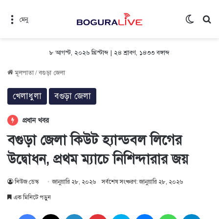
Switch 
সন
মেনু
৮ আগস্ট, ২০২৬ খ্রিস্টাব্দ
|
২৪ শ্রাবণ, ১৪৩৩ বঙ্গাব্দ
মূলপাতা
/
বগুড়া জেলা
খেলাধুলা
বগুড়া জেলা
প্রধান খবর
বগুড়া জেলা কিউট হ্যান্ডবল লিগের
উদ্বোধন, প্রথম ম্যাচে নিশিন্দারার জয়
নিউজ ডেস্ক
জানুয়ারি ২৮, ২০২৬
সর্বশেষ সংষ্করণ: জানুয়ারি ২৮, ২০২৬
এক মিনিটে পড়ুন
Facebook
X
LinkedIn
Pinterest
Skype
Messenger
WhatsApp
Teleg