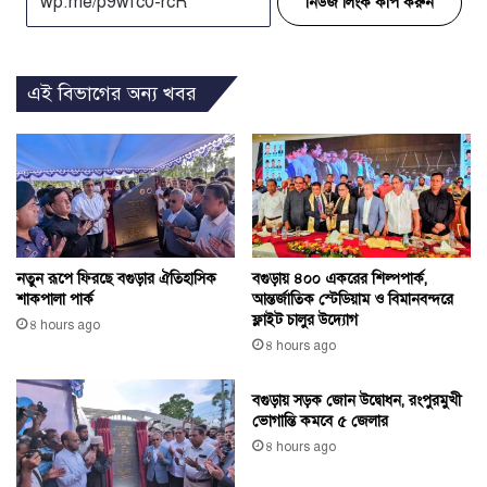
নিউজ লিংক কপি করুন
এই বিভাগের অন্য খবর
নতুন রূপে ফিরছে বগুড়ার ঐতিহাসিক
বগুড়ায় ৪০০ একরের শিল্পপার্ক,
শাকপালা পার্ক
আন্তর্জাতিক স্টেডিয়াম ও বিমানবন্দরে
ফ্লাইট চালুর উদ্যোগ
৪ hours ago
৪ hours ago
বগুড়ায় সড়ক জোন উদ্বোধন, রংপুরমুখী
ভোগান্তি কমবে ৫ জেলার
৪ hours ago