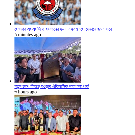
সোমবার এসএসসি ও সমমানের ফল, এসএমএসে যেভাবে জানা যাবে
৭ minutes ago
নতুন রূপে ফিরছে বগুড়ার ঐতিহাসিক শাকপালা পার্ক
৩ hours ago