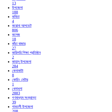
13
উপজেলা
188
কবিতা
4
করোনা আপডেট
806
কলেজ
18
কাঁচা বাজার
27
কারিগরি শিক্ষা প্রতিষ্ঠান
2
কাহালু উপজেলা
284
কেনাকাটা
8
কোচিং সেন্টার
1
খেলাধুলা
2883
গণমাধ্যম সংক্রান্ত
39
গাবতলী উপজেলা
208