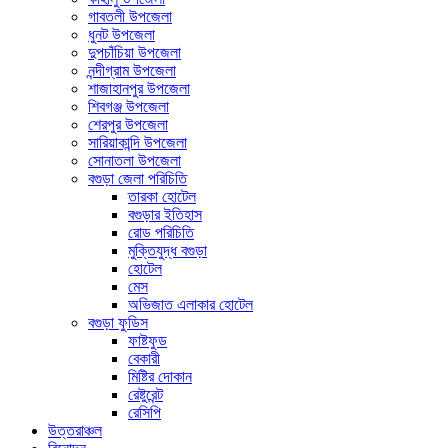
গাবতলী উপজেলা
ধুনট উপজেলা
দুপচাঁচিয়া উপজেলা
নন্দীগ্রাম উপজেলা
শাজাহানপুর উপজেলা
শিবগঞ্জ উপজেলা
শেরপুর উপজেলা
সারিয়াকান্দি উপজেলা
সোনাতলা উপজেলা
বগুড়া জেলা পরিচিতি
তারকা হোটেল
বগুড়ার ইতিহাস
রোড পরিচিতি
মুক্তিযুদ্ধ বগুড়া
হোটেল
মেস
অভিজাত এলাকার হোটেল
বগুড়া ফুডিস
ফাষ্টফুড
বেকারী
মিষ্টির দোকান
রেষ্টুরেন্ট
রেসিপি
উত্তরাঞ্চল