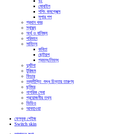
বই
মোবাইল
শপিং কমপ্লেক্স
সুপার শপ
প্রধান খবর
স্বাস্থ্য
অর্থ ও বানিজ্য
পরিবহন
সাহিত্য
কবিতা
ছোটগল্প
প্রবন্ধ/নিবন্ধ
দুর্ঘটনা
টুরিজম
ফিচার
নব্যদীপ্তি_শুদ্ধ চিন্তায় তারুণ্য
ছবিঘর
নাগরিক সেবা
প্রয়োজনীয় তথ্য
ভিডিও
আবহাওয়া
ফেসবুক পেইজ
Switch skin