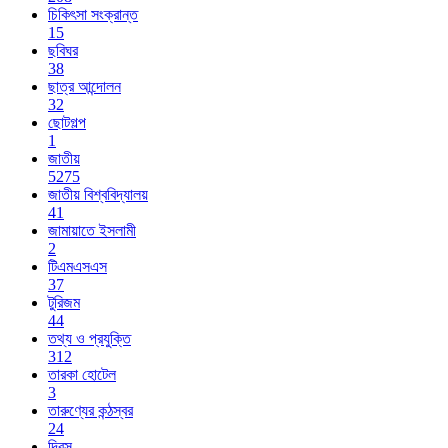
চিকিৎসা সংক্রান্ত
15
ছবিঘর
38
ছাত্র আন্দোলন
32
ছোটগল্প
1
জাতীয়
5275
জাতীয় বিশ্ববিদ্যালয়
41
জামায়াতে ইসলামী
2
টিএমএসএস
37
টুরিজম
44
তথ্য ও প্রযুক্তি
312
তারকা হোটেল
3
তারুণ্যের কন্ঠস্বর
24
দিবস