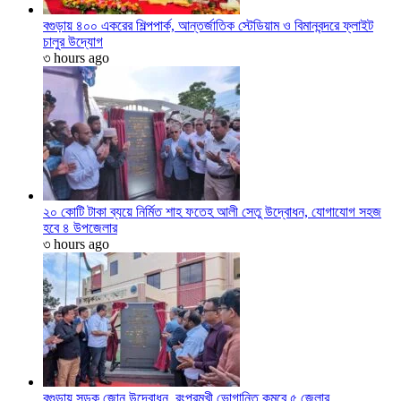
বগুড়ায় ৪০০ একরের শিল্পপার্ক, আন্তর্জাতিক স্টেডিয়াম ও বিমানবন্দরে ফ্লাইট
চালুর উদ্যোগ
৩ hours ago
২০ কোটি টাকা ব্যয়ে নির্মিত শাহ ফতেহ আলী সেতু উদ্বোধন, যোগাযোগ সহজ
হবে ৪ উপজেলার
৩ hours ago
বগুড়ায় সড়ক জোন উদ্বোধন, রংপুরমুখী ভোগান্তি কমবে ৫ জেলার