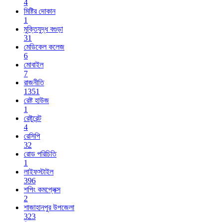
4
মিষ্টির দোকান
1
মুক্তিযুদ্ধ বগুড়া
31
মেডিকেল কলেজ
6
মোবাইল
7
রাজনীতি
1351
রেষ্ট হাউজ
1
রেষ্টুরেন্ট
4
রেসিপি
32
রোড পরিচিতি
1
লাইফস্টাইল
396
শপিং কমপ্লেক্স
2
শাজাহানপুর উপজেলা
323