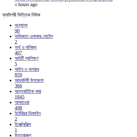
৩ hours ago
ক্যাটাগরী ভিত্তিক নিউজ
অন্যান্য
90
অভিজাত এলাকার হোটেল
2
অর্থ ও বানিজ্য
407
আইটি প্রশিক্ষণ
5
আইন ও অপরাধ
859
আদমদিঘী উপজেলা
366
আন্তর্জাতিক খবর
1845
আবহাওয়া
498
ইন্টেরিয়র ডিজাইন
2
ইলেক্ট্রনিক্স
1
উত্তরাঞ্চল