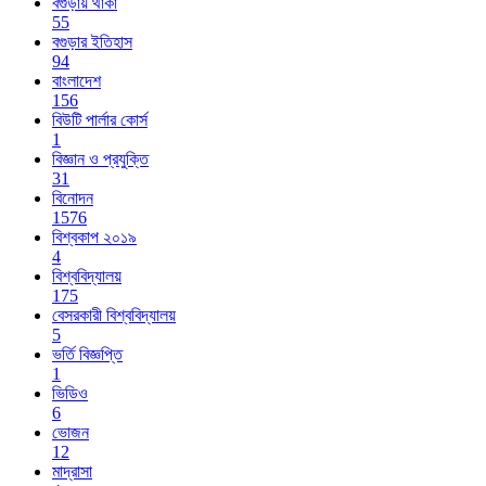
বগুড়ায় থাকা
55
বগুড়ার ইতিহাস
94
বাংলাদেশ
156
বিউটি পার্লার কোর্স
1
বিজ্ঞান ও প্রযুক্তি
31
বিনোদন
1576
বিশ্বকাপ ২০১৯
4
বিশ্ববিদ্যালয়
175
বেসরকারী বিশ্ববিদ্যালয়
5
ভর্তি বিজ্ঞপ্তি
1
ভিডিও
6
ভোজন
12
মাদ্রাসা