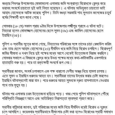
বগুড়ার শিবগঞ্জ উপজেলার মোকামতলা এলাকায় জমি সংক্রান্ত বিরোধকে কেন্দ্র করে
ভয়াবহ সংঘর্ষে চাচাতো দুই ভাই নিহত হয়েছেন। এ ঘটনায় অভিযুক্ত চাচাতো ভাই
আহাদ হোসেনকে আটক করেছে পুলিশ। তিনি বগুড়া সরকারি শাহ সুলতান কলেজের চতুর্থ
বর্ষের শিক্ষার্থী বলে জানা গেছে।
সোমবার (১৮ মে) সকাল প্রায় ৯টার দিকে উপজেলার লক্ষ্মীপুর গ্রামে এ ঘটনা ঘটে।
নিহতরা হলেন মোফাজ্জল হোসেনের ছেলে সুমন (৩৯) এবং জামিল হোসেনের ছেলে
ইয়াছিন (৩৫)।
পুলিশ ও স্থানীয় সূত্রে জানা গেছে, নিহতদের পরিবারের সঙ্গে তাদের চাচা রেজাউল করিম
এবং তার ছেলে আহাদ হোসেনের (২৩) দীর্ঘদিন ধরে জমি নিয়ে বিরোধ চলছিল। বিরোধপূর্ণ
জমির সীমানা ও দখল নিয়ে দুই পক্ষের মধ্যে আগে থেকেই উত্তেজনা বিরাজ করছিল।
সোমবার সকালে এ বিষয়কে কেন্দ্র করে উভয় পক্ষের মধ্যে কথা-কাটাকাটির একপর্যায়ে
হাতাহাতি শুরু হয়। পরে তা রক্তক্ষয়ী সংঘর্ষে রূপ নেয়।
স্থানীয়রা জানান, সংঘর্ষ চলাকালে এক পক্ষ ধারালো দেশীয় অস্ত্র নিয়ে হামলা চালায়।
এতে সুমন ও ইয়াছিন গুরুতর আহত হন। স্থানীয়রা তাদের উদ্ধার করার চেষ্টা করলেও
ইয়াছিন ঘটনাস্থলেই মারা যান। পরে গুরুতর আহত সুমনকে দ্রুত হাসপাতালে নেওয়ার
পথে তার মৃত্যু হয়।
ঘটনার পর এলাকায় চরম উত্তেজনা ছড়িয়ে পড়ে। খবর পেয়ে পুলিশ ঘটনাস্থলে পৌঁছে
পরিস্থিতি নিয়ন্ত্রণে আনে এবং অতিরিক্ত নিরাপত্তা ব্যবস্থা গ্রহণ করে।
স্থানীয় বাসিন্দারা জানান, দুই পরিবারের মধ্যে জমি নিয়ে দীর্ঘদিন ধরেই বিরোধ ও দ্বন্দ্ব
চলে আসছিল। কয়েকবার স্থানীয়ভাবে মীমাংসার চেষ্টা করা হলেও বিরোধের স্থায়ী সমাধান