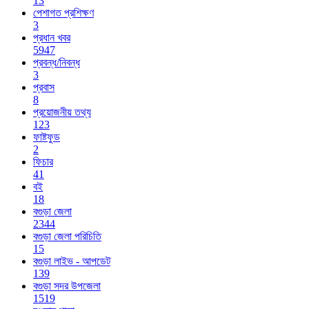
13
পেশাগত প্রশিক্ষণ
3
প্রধান খবর
5947
প্রবন্ধ/নিবন্ধ
3
প্রবাস
8
প্রয়োজনীয় তথ্য
123
ফাষ্টফুড
2
ফিচার
41
বই
18
বগুড়া জেলা
2344
বগুড়া জেলা পরিচিতি
15
বগুড়া লাইভ - আপডেট
139
বগুড়া সদর উপজেলা
1519