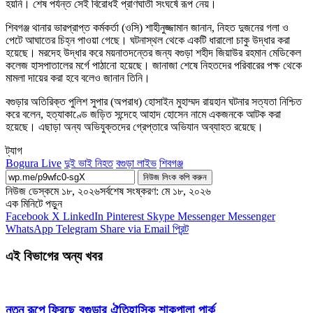
হয়নি। শেষ পর্যন্ত সেই বিরোধই প্রাণঘাতী সংঘর্ষে রূপ নেয়।
শিবগঞ্জ থানার ভারপ্রাপ্ত কর্মকর্তা (ওসি) শাহীনুজ্জামান জানান, নিহত দুজনের গলা ও
পেটে আঘাতের চিহ্ন পাওয়া গেছে। ঘটনাস্থল থেকে একটি ধারালো চাকু উদ্ধার করা
হয়েছে। মরদেহ উদ্ধার করে ময়নাতদন্তের জন্য বগুড়া শহীদ জিয়াউর রহমান মেডিকেল
কলেজ হাসপাতালের মর্গে পাঠানো হয়েছে। জানাজা শেষে নিহতদের পরিবারের পক্ষ থেকে
মামলা দায়ের করা হবে বলেও জানান তিনি।
বগুড়ার অতিরিক্ত পুলিশ সুপার (অপরাধ) হোসাইন মুহাম্মদ রায়হান ঘটনার সত্যতা নিশ্চিত
করে বলেন, হত্যাকাণ্ডে জড়িত সন্দেহে আহাদ হোসেন নামে একজনকে আটক করা
হয়েছে। এছাড়া অন্য অভিযুক্তদের গ্রেপ্তারে অভিযান অব্যাহত রয়েছে।
ট্যাগ
Bogura Live
দুই ভাই নিহত
বগুড়া লাইভ
শিবগঞ্জ
নিউজ লিংক কপি করুন
নিউজ ডেস্ক
মে ১৮, ২০২৬
সর্বশেষ সংষ্করণ: মে ১৮, ২০২৬
এক মিনিটে পড়ুন
Facebook
X
LinkedIn
Pinterest
Skype
Messenger
Messenger
WhatsApp
Telegram
Share via Email
প্রিন্ট
এই বিভাগের অন্য খবর
নতুন রূপে ফিরছে বগুড়ার ঐতিহাসিক শাকপালা পার্ক