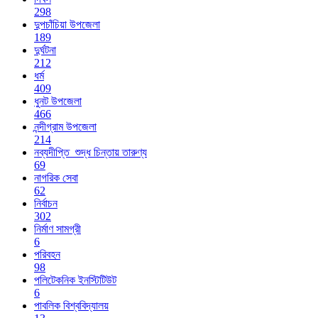
298
দুপচাঁচিয়া উপজেলা
189
দুর্ঘটনা
212
ধর্ম
409
ধুনট উপজেলা
466
নন্দীগ্রাম উপজেলা
214
নব্যদীপ্তি_শুদ্ধ চিন্তায় তারুণ্য
69
নাগরিক সেবা
62
নির্বাচন
302
নির্মাণ সামগ্রী
6
পরিবহন
98
পলিটেকনিক ইনস্টিটিউট
6
পাবলিক বিশ্ববিদ্যালয়