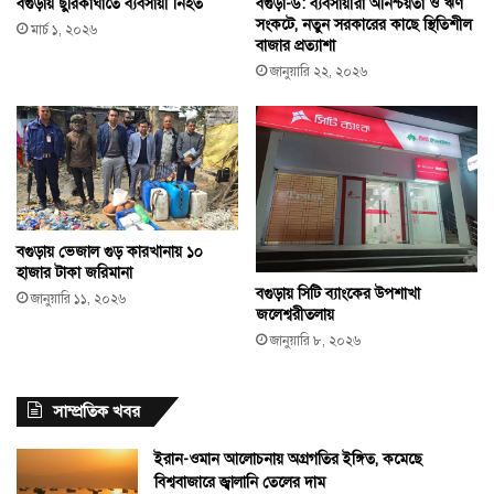
বগুড়ায় ছুরিকাঘাতে ব্যবসায়ী নিহত
বগুড়া-৬: ব্যবসায়ীরা অনিশ্চয়তা ও ঋণ
সংকটে, নতুন সরকারের কাছে স্থিতিশীল
মার্চ ১, ২০২৬
বাজার প্রত্যাশা
জানুয়ারি ২২, ২০২৬
বগুড়ায় ভেজাল গুড় কারখানায় ১০
হাজার টাকা জরিমানা
বগুড়ায় সিটি ব্যাংকের উপশাখা
জানুয়ারি ১১, ২০২৬
জলেশ্বরীতলায়
জানুয়ারি ৮, ২০২৬
সাম্প্রতিক খবর
ইরান-ওমান আলোচনায় অগ্রগতির ইঙ্গিত, কমেছে
বিশ্ববাজারে জ্বালানি তেলের দাম