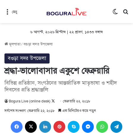
Switch 
সন
মেনু
৬ আগস্ট, ২০২৬ খ্রিস্টাব্দ
|
২২ শ্রাবণ, ১৪৩৩ বঙ্গাব্দ
মূলপাতা
/
বগুড়া সদর উপজেলা
বগুড়া সদর উপজেলা
শ্রদ্ধা-ভালোবাসার একুশে ফেব্রুয়ারি
বিভিন্ন প্রতিষ্ঠান, সংগঠনের আন্তর্জাতিক মাতৃভাষা ও শহীদ
দিবসের প্রতি শ্রদ্ধাঞ্জলি
Follow
Bogura Live (online desk)
ফেব্রুয়ারি ২২, ২০১৮
on
সর্বশেষ সংষ্করণ: ফেব্রুয়ারি ২২, ২০১৮
এক মিনিটেরও কমে পড়ুন
X
Facebook
X
LinkedIn
Pinterest
Skype
Messenger
WhatsApp
Teleg