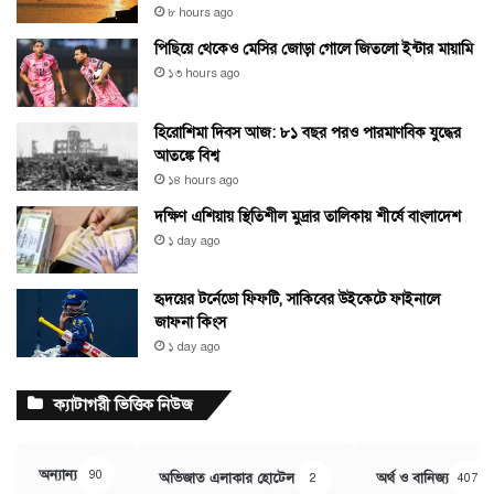
৮ hours ago
পিছিয়ে থেকেও মেসির জোড়া গোলে জিতলো ইন্টার মায়ামি
১৩ hours ago
হিরোশিমা দিবস আজ: ৮১ বছর পরও পারমাণবিক যুদ্ধের
আতঙ্কে বিশ্ব
১৪ hours ago
দক্ষিণ এশিয়ায় স্থিতিশীল মুদ্রার তালিকায় শীর্ষে বাংলাদেশ
১ day ago
হৃদয়ের টর্নেডো ফিফটি, সাকিবের উইকেটে ফাইনালে
জাফনা কিংস
১ day ago
ক্যাটাগরী ভিত্তিক নিউজ
অন্যান্য
90
অভিজাত এলাকার হোটেল
অর্থ ও বানিজ্য
2
407